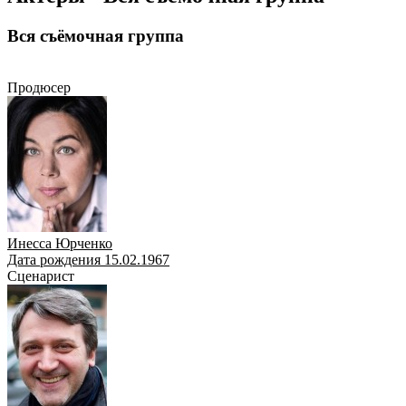
Вся съёмочная группа
Продюсер
Сценарист
Режиссёр
Актёр
Продюсер
Инесса Юрченко
Дата рождения 15.02.1967
Сценарист