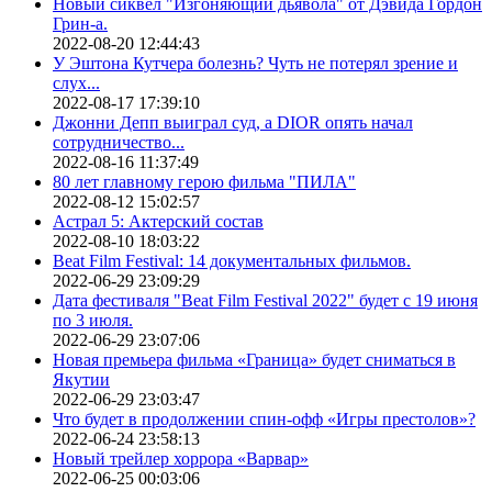
Новый сиквел "Изгоняющий дьявола" от Дэвида Гордон
Грин-а.
2022-08-20 12:44:43
У Эштона Кутчера болезнь? Чуть не потерял зрение и
слух...
2022-08-17 17:39:10
Джонни Депп выиграл суд, а DIOR опять начал
сотрудничество...
2022-08-16 11:37:49
80 лет главному герою фильма "ПИЛА"
2022-08-12 15:02:57
Астрал 5: Актерский состав
2022-08-10 18:03:22
Beat Film Festival: 14 документальных фильмов.
2022-06-29 23:09:29
Дата фестиваля "Beat Film Festival 2022" будет с 19 июня
по 3 июля.
2022-06-29 23:07:06
Новая премьера фильма «Граница» будет сниматься в
Якутии
2022-06-29 23:03:47
Что будет в продолжении спин-офф «Игры престолов»?
2022-06-24 23:58:13
Новый трейлер хоррора «Варвар»
2022-06-25 00:03:06