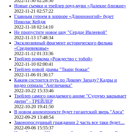
2022-11-30 02:28:50
Новые съемки и трейлер роуд-муви «Далекие близкие»
2022-11-21 02:57:22
Главным героем в хорроре «Длинноногий» будет
Николас Кейдж
2022-11-18 02:14:10
Не пропустите новое шоу "Сердце Ивлеевой"
2022-11-13 17:48:34
Эксклюзивный фрагмент исторического фильма
«Средневековье»
2022-11-12 01:33:36
Трейлер ромкома «Рождество с тобой»
2022-11-10 02:00:41
Трейлер новой драмы "Твари божьи"
2022-11-06 01:36:17
Каким состоится путь по Дикому Западу? Кадры и
видео сериала "Англичанка"
2022-10-22 15:33:46
Трейлер самого ожидаемого аниме "Судзумэ закрывает
двери" - ТРЕЙЛЕР
2022-10-20 19:41:50
В новом анимэпроекте будет гигантский зверь "Арса"
2022-09-29 13:48:54
Законопослушный гражданин 2 часть все таки будет....
2022-09-06 15:55:37