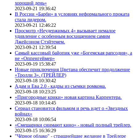
хороший день»
2023-09-21 19:36:42
В России «Барби» в условиях неформального проката
стала лидером.
2023-09-21 12:46:22
Просмотр «Неудержимых 4» вызывает немалое
удивление с особенным восхищением самим
Джейсоном Стэйтемем.
2023-09-21 12:39:54
Самый кассовый байопик уже «Богемская рапсодия», а
не «Оппенгеймер»
2023-09-19 15:38:47
Новые приключения Цветана обеспечит продолжение
«Тролли 3». (ТРЕЙЛЕР)
2023-09-18 10:30:42
Адам и Ева 2.0 - кадры из съемки ромкома.
2023-09-18 10:23:25
«Пригородные крики» новая картина Карпентера.
2023-09-18 10:14:45
Сериал становится фильмом и речь идет о «Звездных
войнах»
2023-09-18 10:06:54
«Смешарики снимают кино» - новый полный трейлер.
2023-09-15 16:36:29
"Чёрное облако" - страшнейшие желание в Трейлере