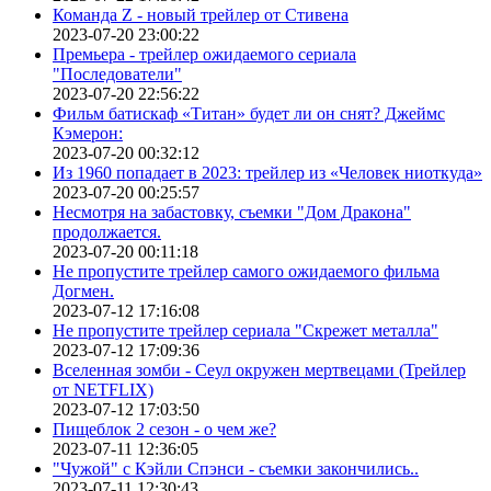
Команда Z - новый трейлер от Стивена
2023-07-20 23:00:22
Премьера - трейлер ожидаемого сериала
"Последователи"
2023-07-20 22:56:22
Фильм батискаф «Титан» будет ли он снят? Джеймс
Кэмерон:
2023-07-20 00:32:12
Из 1960 попадает в 2023: трейлер из «Человек ниоткуда»
2023-07-20 00:25:57
Несмотря на забастовку, съемки "Дом Дракона"
продолжается.
2023-07-20 00:11:18
Не пропустите трейлер самого ожидаемого фильма
Догмен.
2023-07-12 17:16:08
Не пропустите трейлер сериала "Скрежет металла"
2023-07-12 17:09:36
Вселенная зомби - Сеул окружен мертвецами (Трейлер
от NETFLIX)
2023-07-12 17:03:50
Пищеблок 2 сезон - о чем же?
2023-07-11 12:36:05
"Чужой" с Кэйли Спэнси - съемки закончились..
2023-07-11 12:30:43