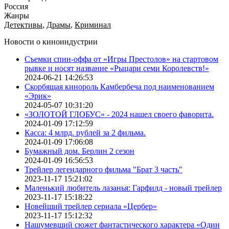
Россия
Жанры
Детективы
,
Драмы
,
Криминал
Новости о киноиндустрии
Съемки спин-оффа от «Игры Престолов» на стартовом
рывке и носят название «Рыцари семи Королевств!»
2024-06-21 14:26:53
Скорбящая кинороль Камбербеча под наименованием
«Эрик»
2024-05-07 10:31:20
«ЗОЛОТОЙ ГЛОБУС» - 2024 нашел своего фаворита.
2024-01-09 17:12:59
Касса: 4 млрд. рублей за 2 фильма.
2024-01-09 17:06:08
Бумажный дом. Берлин 2 сезон
2024-01-09 16:56:53
Трейлер легендарного фильма "Брат 3 часть"
2023-11-17 15:21:02
Маленький любитель лазанья: Гарфилд - новый трейлер
2023-11-17 15:18:22
Новейший трейлер сериала «Цербер»
2023-11-17 15:12:32
Нашумевший сюжет фантастического характера «Один