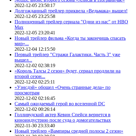
2022-12-05 23:50:17
Долгожданный трейлер приквела «Ведьмака» вышел!
2022-12-05 23:25:58
Полноценный трейлер сериала "Одни из нас" от HBO
Max
2022-12-05 23:20:41
Новый трейлер фильма «Когда ты закончишь спасать
мир»...
2022-12-04 12:15:50
Первый трейлер "Стражи Галактики. Часть 3" уже
вышел...
2022-12-02 02:38:19
«Король Талсы 2 сезон» будет, сериал продлили на
второй сезон...
2022-12-02 02:25:11
«Уэнсдэй» обошел «Очень странные дела» по
просмотрам
2022-12-02 02:16:45
Самый ожидаемый герой во вселенной DC
2022-12-02 00:26:14
Голливудский актер Кевин Спейси вернется в
киноиндустрию после суда о домогательствах
2022-11-30 23:33:40
Новый трейлер «Вампиры средней полосы 2 сезон»