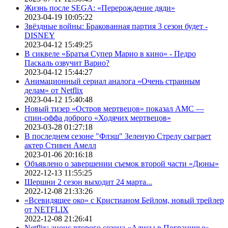
Жизнь после SEGA: «Перерождение дяди»
2023-04-19 10:05:22
Звёздные войны: Бракованная партия 3 сезон будет -
DISNEY
2023-04-12 15:49:25
В сиквеле «Братья Супер Марио в кино» - Педро
Паскаль озвучит Варио?
2023-04-12 15:44:27
Анимационный сериал аналога «Очень странным
делам» от Netflix
2023-04-12 15:40:48
Новый тизер «Остров мертвецов» показал АМС —
спин-оффа доброго «Ходячих мертвецов»
2023-03-28 01:27:18
В последнем сезоне "Флэш" Зеленую Стрелу сыграет
актер Стивен Амелл
2023-01-06 20:16:18
Объявлено о завершении съемок второй части «Дюны»
2022-12-13 11:55:25
Шершни 2 сезон выходит 24 марта...
2022-12-08 21:33:26
«Всевидящее око» с Кристианом Бейлом, новый трейлер
от NETFLIX
2022-12-08 21:26:41
Netflix: анонс второго сезона «Алисы в Пограничье»