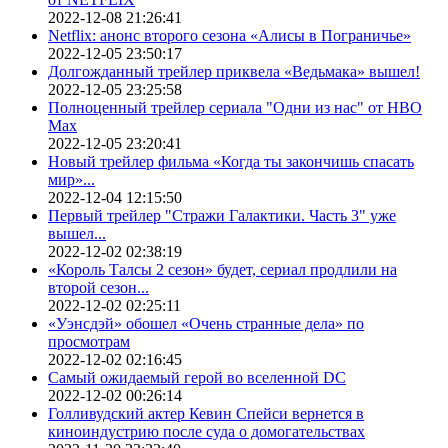
2022-12-08 21:26:41
Netflix: анонс второго сезона «Алисы в Пограничье»
2022-12-05 23:50:17
Долгожданный трейлер приквела «Ведьмака» вышел!
2022-12-05 23:25:58
Полноценный трейлер сериала "Одни из нас" от HBO
Max
2022-12-05 23:20:41
Новый трейлер фильма «Когда ты закончишь спасать
мир»...
2022-12-04 12:15:50
Первый трейлер "Стражи Галактики. Часть 3" уже
вышел...
2022-12-02 02:38:19
«Король Талсы 2 сезон» будет, сериал продлили на
второй сезон...
2022-12-02 02:25:11
«Уэнсдэй» обошел «Очень странные дела» по
просмотрам
2022-12-02 02:16:45
Самый ожидаемый герой во вселенной DC
2022-12-02 00:26:14
Голливудский актер Кевин Спейси вернется в
киноиндустрию после суда о домогательствах