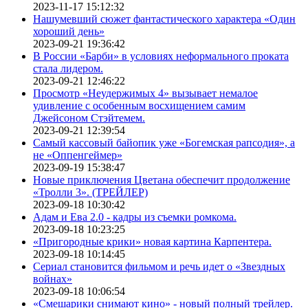
2023-11-17 15:12:32
Нашумевший сюжет фантастического характера «Один
хороший день»
2023-09-21 19:36:42
В России «Барби» в условиях неформального проката
стала лидером.
2023-09-21 12:46:22
Просмотр «Неудержимых 4» вызывает немалое
удивление с особенным восхищением самим
Джейсоном Стэйтемем.
2023-09-21 12:39:54
Самый кассовый байопик уже «Богемская рапсодия», а
не «Оппенгеймер»
2023-09-19 15:38:47
Новые приключения Цветана обеспечит продолжение
«Тролли 3». (ТРЕЙЛЕР)
2023-09-18 10:30:42
Адам и Ева 2.0 - кадры из съемки ромкома.
2023-09-18 10:23:25
«Пригородные крики» новая картина Карпентера.
2023-09-18 10:14:45
Сериал становится фильмом и речь идет о «Звездных
войнах»
2023-09-18 10:06:54
«Смешарики снимают кино» - новый полный трейлер.