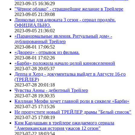
2023-09-15 16:36:29
"Чёрное облако" - страшнейшие желание в Трейлере
2023-09-05 21:39:08
Линкольн для адвоката 3 сезон - сериал продлён.
ОФИЦИАЛЬНО.
2023-09-05 21:36:02
«Паранормальные явления. Ритуальный дом» -
дублированный Трейлер
2023-08-01 17:06:52
«Дворец» - отрывок из фильма.
2023-08-01 17:02:26
«Барби» положила начало целой киновселенной
2023-07-28 20:05:37
Деппа и Херд - документалка выйдет в Августе 16-го
(ТРЕЙЛЕР)
2023-07-28 20:01:18
Чувства Анны - дебютный Трейлер
2023-07-28 19:30:35
Киллиан Мерфи хочет главной роли в сиквеле «Барби»
2023-07-25 17:15:26
Не пропустите новый ТРЕЙЛЕР драмы "Белый список"
2023-07-25 17:08:19
Ким Кардашьян в трейлере ожидаемого сериала
"Американская история ужасов 12 сезон"
2023-07-22 18:03:54