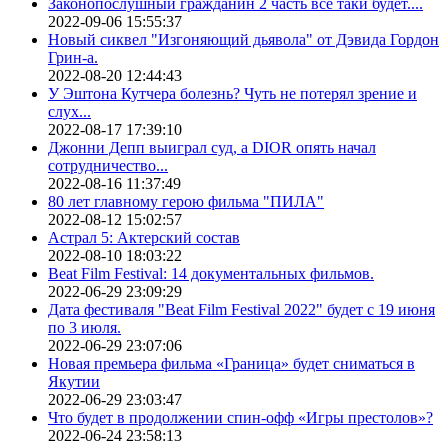
Законопослушный гражданин 2 часть все таки будет....
2022-09-06 15:55:37
Новый сиквел "Изгоняющий дьявола" от Дэвида Гордон
Грин-а.
2022-08-20 12:44:43
У Эштона Кутчера болезнь? Чуть не потерял зрение и
слух...
2022-08-17 17:39:10
Джонни Депп выиграл суд, а DIOR опять начал
сотрудничество...
2022-08-16 11:37:49
80 лет главному герою фильма "ПИЛА"
2022-08-12 15:02:57
Астрал 5: Актерский состав
2022-08-10 18:03:22
Beat Film Festival: 14 документальных фильмов.
2022-06-29 23:09:29
Дата фестиваля "Beat Film Festival 2022" будет с 19 июня
по 3 июля.
2022-06-29 23:07:06
Новая премьера фильма «Граница» будет сниматься в
Якутии
2022-06-29 23:03:47
Что будет в продолжении спин-офф «Игры престолов»?
2022-06-24 23:58:13