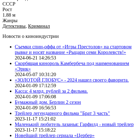
СССР
Рост
1.88 м
Жанры
Детективы
,
Криминал
Новости о киноиндустрии
Съемки спин-оффа от «Игры Престолов» на стартовом
рывке и носят название «Рыцари семи Королевств!»
2024-06-21 14:26:53
Скорбящая кинороль Камбербеча под наименованием
«Эрик»
2024-05-07 10:31:20
«ЗОЛОТОЙ ГЛОБУС» - 2024 нашел своего фаворита.
2024-01-09 17:12:59
Касса: 4 млрд. рублей за 2 фильма.
2024-01-09 17:06:08
Бумажный дом. Берлин 2 сезон
2024-01-09 16:56:53
Трейлер легендарного фильма "Брат 3 часть"
2023-11-17 15:21:02
Маленький любитель лазанья: Гарфилд - новый трейлер
2023-11-17 15:18:22
Новейший трейлер сериала «Цербер»