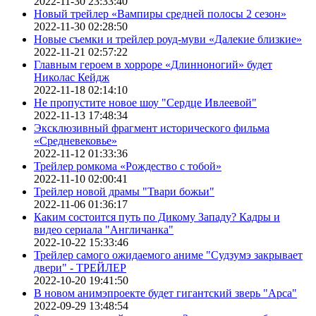
2022-11-30 23:33:40
Новый трейлер «Вампиры средней полосы 2 сезон»
2022-11-30 02:28:50
Новые съемки и трейлер роуд-муви «Далекие близкие»
2022-11-21 02:57:22
Главным героем в хорроре «Длинноногий» будет
Николас Кейдж
2022-11-18 02:14:10
Не пропустите новое шоу "Сердце Ивлеевой"
2022-11-13 17:48:34
Эксклюзивный фрагмент исторического фильма
«Средневековье»
2022-11-12 01:33:36
Трейлер ромкома «Рождество с тобой»
2022-11-10 02:00:41
Трейлер новой драмы "Твари божьи"
2022-11-06 01:36:17
Каким состоится путь по Дикому Западу? Кадры и
видео сериала "Англичанка"
2022-10-22 15:33:46
Трейлер самого ожидаемого аниме "Судзумэ закрывает
двери" - ТРЕЙЛЕР
2022-10-20 19:41:50
В новом анимэпроекте будет гигантский зверь "Арса"
2022-09-29 13:48:54