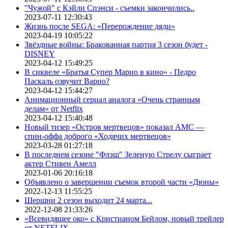
"Чужой" с Кэйли Спэнси - съемки закончились..
2023-07-11 12:30:43
Жизнь после SEGA: «Перерождение дяди»
2023-04-19 10:05:22
Звёздные войны: Бракованная партия 3 сезон будет -
DISNEY
2023-04-12 15:49:25
В сиквеле «Братья Супер Марио в кино» - Педро
Паскаль озвучит Варио?
2023-04-12 15:44:27
Анимационный сериал аналога «Очень странным
делам» от Netflix
2023-04-12 15:40:48
Новый тизер «Остров мертвецов» показал АМС —
спин-оффа доброго «Ходячих мертвецов»
2023-03-28 01:27:18
В последнем сезоне "Флэш" Зеленую Стрелу сыграет
актер Стивен Амелл
2023-01-06 20:16:18
Объявлено о завершении съемок второй части «Дюны»
2022-12-13 11:55:25
Шершни 2 сезон выходит 24 марта...
2022-12-08 21:33:26
«Всевидящее око» с Кристианом Бейлом, новый трейлер
от NETFLIX