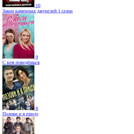
10
Закон каменных джунглей 1 сезон
9
С кем поведёшься
8
Позови и я приду