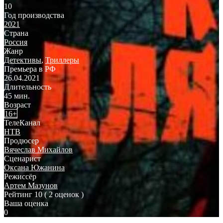
10
Год производства
2021
Страна
Россия
Жанр
Детективы
,
Триллеры
Премьера в РФ
26.04.2021
Длительность
45 мин.
Возраст
16+
ТелеКанал
НТВ
Продюсер
Вячеслав Михайлов
Сценарист
Оксана Южанина
Режиссёр
Артем Мазунов
Рейтинг
10
( 2 оценок )
Ваша оценка
0