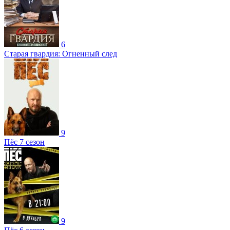
6
Старая гвардия: Огненный след
9
Пёс 7 сезон
9