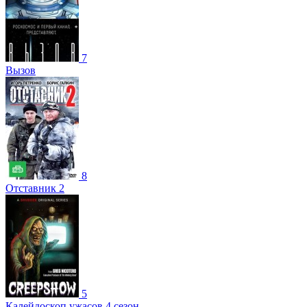
7
Вызов
8
Отставник 2
5
Калейдоскоп ужасов 4 сезон