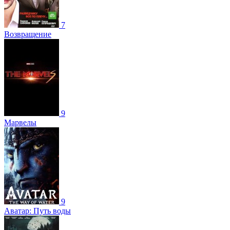
7
Возвращение
9
Марвелы
9
Аватар: Путь воды