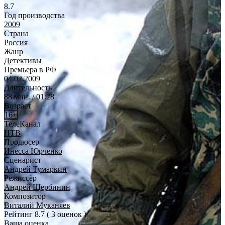
8.7
Год производства
2009
Страна
Россия
Жанр
Детективы
Премьера в РФ
04.02.2009
Длительность
88 мин. / 01:28
Возраст
16+
ТелеКанал
НТВ
Продюсер
Инесса Юрченко
Сценарист
Андрей Тумаркин
Режиссёр
Андрей Щербинин
Композитор
Виталий Муканяев
Рейтинг
8.7
( 3 оценок )
Ваша оценка