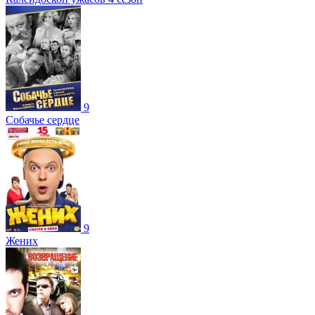
9
Собачье сердце
9
Жених