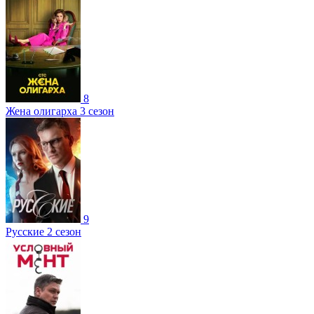
8
Жена олигарха 3 сезон
9
Русские 2 сезон