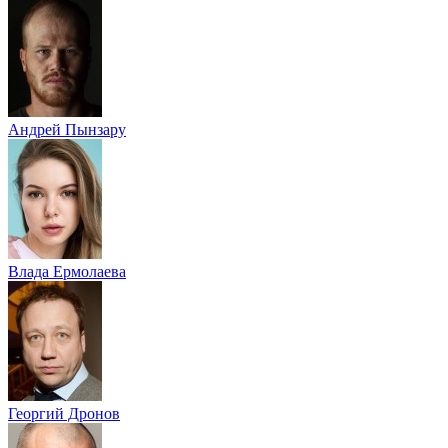
Андрей Пынзару
Влада Ермолаева
Георгий Дронов