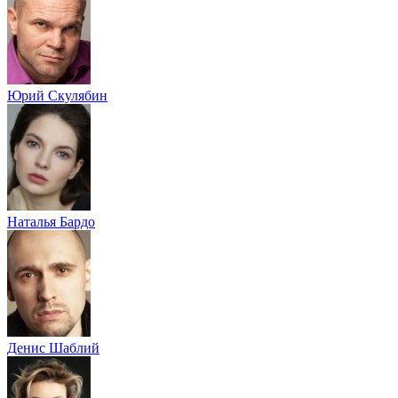
Юрий Скулябин
Наталья Бардо
Денис Шаблий