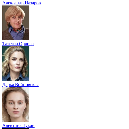
Александр Назаров
Татьяна Орлова
Дарья Войновская
Алевтина Тукан