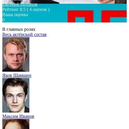
Евгений Потапов
Рейтинг
8.5
( 4 оценок )
Ваша оценка
0
В главных ролях
Весь актёрский состав
Яков Шамшин
Максим Иванов