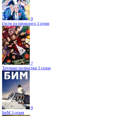
9
Гости из прошлого 3 сезон
7
Трудные подростки 5 сезон
9
БиМ 3 сезон