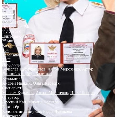
2023
Страна
Россия
Жанр
Комедии
Премьера в РФ
11.12.2023
Длительность
25 мин.
Возраст
16+
ТелеКанал
ТНТ
Продюсер
Вячеслав Дусмухаметов
,
Антон Морозенко
,
Артур
Джанибекян
,
Заур Болотаев
Художник
Андрей Ивакин
,
Ольга Карасик
Сценарист
Максим Кудымов
,
Антон Морозенко
,
Илья Швецов
Оператор
Арсений Кан
,
Михаил Селихов
Режиссёр
Константин Смирнов
,
Радда Новикова
Монтажеры