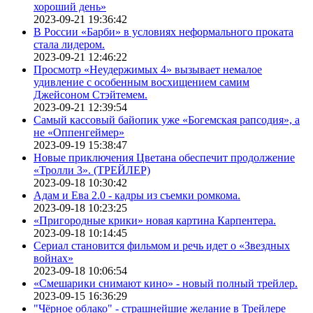
хороший день»
2023-09-21 19:36:42
В России «Барби» в условиях неформального проката
стала лидером.
2023-09-21 12:46:22
Просмотр «Неудержимых 4» вызывает немалое
удивление с особенным восхищением самим
Джейсоном Стэйтемем.
2023-09-21 12:39:54
Самый кассовый байопик уже «Богемская рапсодия», а
не «Оппенгеймер»
2023-09-19 15:38:47
Новые приключения Цветана обеспечит продолжение
«Тролли 3». (ТРЕЙЛЕР)
2023-09-18 10:30:42
Адам и Ева 2.0 - кадры из съемки ромкома.
2023-09-18 10:23:25
«Пригородные крики» новая картина Карпентера.
2023-09-18 10:14:45
Сериал становится фильмом и речь идет о «Звездных
войнах»
2023-09-18 10:06:54
«Смешарики снимают кино» - новый полный трейлер.
2023-09-15 16:36:29
"Чёрное облако" - страшнейшие желание в Трейлере