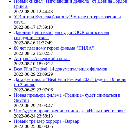
Новый сиквел "Изгоняющий дьявола" от Дэвида Гордон
Грин-а.
2022-08-20 12:44:43
У Эштона Кутчера болезнь? Чуть не потерял зрение и
слух...
2022-08-17 17:39:10
Джонни Депп выиграл суд, а DIOR опять начал
сотрудничество...
2022-08-16 11:37:49
80 лет главному герою фильма "ПИЛА"
2022-08-12 15:02:57
Астрал 5: Актерский состав
2022-08-10 18:03:22
Beat Film Festival: 14 документальных фильмов.
2022-06-29 23:09:29
Дата фестиваля "Beat Film Festival 2022" будет с 19 июня
по 3 июля.
2022-06-29 23:07:06
Новая премьера фильма «Граница» будет сниматься в
Якутии
2022-06-29 23:03:47
Что будет в продолжении спин-офф «Игры престолов»?
2022-06-24 23:58:13
Новый трейлер хоррора «Варвар»
2022-06-25 00:03:06