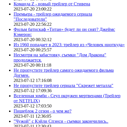
Команда Z - новый трейлер от Стивена
2023-07-20 23:00:22
Премьера - трейлер ожидаемого сериала
"Последователи"
2023-07-20 22:56:22
Фильм батискаф «Титан» будет ли он снят? Джеймс
Кэмерон:
2023-07-20 00:32:12
Из 1960 попадает в 2023: трейлер из «Человек ниоткуда»
2023-07-20 00:25:57
Несмотря на забастовку, съемки "Дом Дракона"
продолжается.
2023-07-20 00:11:18
Не пропустите трейлер самого ожидаемого фильма
Догмен.
2023-07-12 17:16:08
Не пропустите трейлер сериала "Скрежет металла"
2023-07-12 17:09:36
Вселенная зомби - Сеул окружен мертвецами (Трейлер
от NETFLIX)
2023-07-12 17:03:50
Пищеблок 2 сезон - о чем же?
2023-07-11 12:36:05
"Чужой" с Кэйли Спэнси - съемки закончились..
2023-07-11 12:30:43