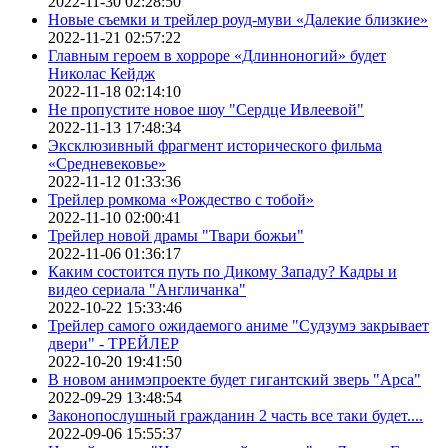
2022-11-30 02:28:50
Новые съемки и трейлер роуд-муви «Далекие близкие»
2022-11-21 02:57:22
Главным героем в хорроре «Длинноногий» будет
Николас Кейдж
2022-11-18 02:14:10
Не пропустите новое шоу "Сердце Ивлеевой"
2022-11-13 17:48:34
Эксклюзивный фрагмент исторического фильма
«Средневековье»
2022-11-12 01:33:36
Трейлер ромкома «Рождество с тобой»
2022-11-10 02:00:41
Трейлер новой драмы "Твари божьи"
2022-11-06 01:36:17
Каким состоится путь по Дикому Западу? Кадры и
видео сериала "Англичанка"
2022-10-22 15:33:46
Трейлер самого ожидаемого аниме "Судзумэ закрывает
двери" - ТРЕЙЛЕР
2022-10-20 19:41:50
В новом анимэпроекте будет гигантский зверь "Арса"
2022-09-29 13:48:54
Законопослушный гражданин 2 часть все таки будет....
2022-09-06 15:55:37