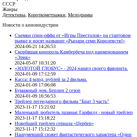
СССР
Жанры
Детективы
,
Короткометражки
,
Мелодрамы
Новости о киноиндустрии
Съемки спин-оффа от «Игры Престолов» на стартовом
рывке и носят название «Рыцари семи Королевств!»
2024-06-21 14:26:53
Скорбящая кинороль Камбербеча под наименованием
«Эрик»
2024-05-07 10:31:20
«ЗОЛОТОЙ ГЛОБУС» - 2024 нашел своего фаворита.
2024-01-09 17:12:59
Касса: 4 млрд. рублей за 2 фильма.
2024-01-09 17:06:08
Бумажный дом. Берлин 2 сезон
2024-01-09 16:56:53
Трейлер легендарного фильма "Брат 3 часть"
2023-11-17 15:21:02
Маленький любитель лазанья: Гарфилд - новый трейлер
2023-11-17 15:18:22
Новейший трейлер сериала «Цербер»
2023-11-17 15:12:32
Нашумевший сюжет фантастического характера «Один