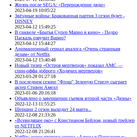
Жизнь после SEGA: «Перерождение дяди»
2023-04-19 10:05:22
Звёздные войны: Бракованная партия 3 сезон будет -
DISNEY
2023-04-12 15:49:25
В сиквеле «Братья Супер Марио в кино» - Педро
Паскаль озвучит Варио?
2023-04-12 15:44:27
Анимационный сериал аналога «Очень странным
делам» от Netflix
2023-04-12 15:40:48
Новый тизер «Остров мертвецов» показал АМС —
спин-оффа доброго «Ходячих мертвецов»
2023-03-28 01:27:18
В последнем сезоне "Флэш" Зеленую Стрелу сыграет
актер Стивен Амелл
2023-01-06 20:16:18
Объявлено о завершении съемок второй части «Дюны»
2022-12-13 11:55:25
Шершни 2 сезон выходит 24 марта...
2022-12-08 21:33:26
«Всевидящее око» с Кристианом Бейлом, новый трейлер
от NETFLIX
2022-12-08 21:26:41
Netflix: анонс второго сезона «Алисы в Пограничье»