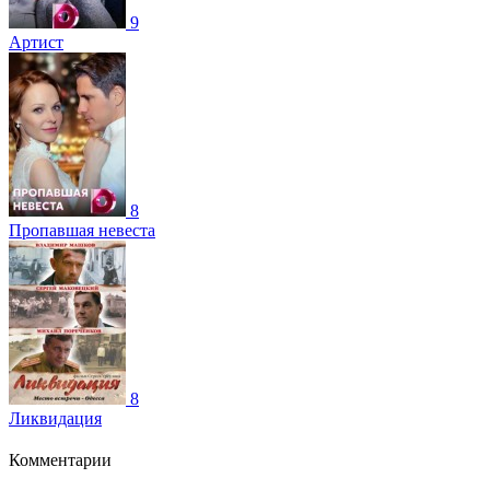
9
Артист
8
Пропавшая невеста
8
Ликвидация
Комментарии