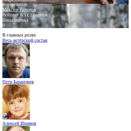
Композитор
Максим Разумов
Рейтинг
8.5
( 2 оценок )
Ваша оценка
0
В главных ролях
Весь актёрский состав
Петр Баранчеев
Алексей Инамов