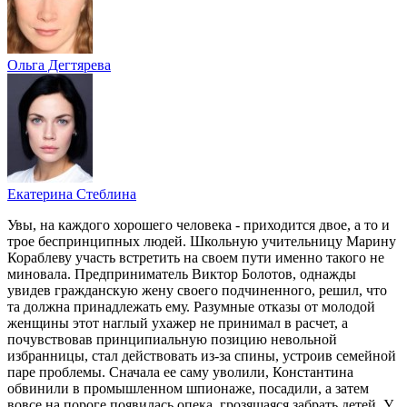
Ольга Дегтярева
Екатерина Стеблина
Увы, на каждого хорошего человека - приходится двое, а то и
трое беспринципных людей. Школьную учительницу Марину
Кораблеву участь встретить на своем пути именно такого не
миновала. Предприниматель Виктор Болотов, однажды
увидев гражданскую жену своего подчиненного, решил, что
та должна принадлежать ему. Разумные отказы от молодой
женщины этот наглый ухажер не принимал в расчет, а
почувствовав принципиальную позицию невольной
избранницы, стал действовать из-за спины, устроив семейной
паре проблемы. Сначала ее саму уволили, Константина
обвинили в промышленном шпионаже, посадили, а затем
вовсе на пороге появилась опека, грозящаяся забрать детей. У