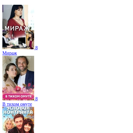
8
Мираж
8
В тихом омуте