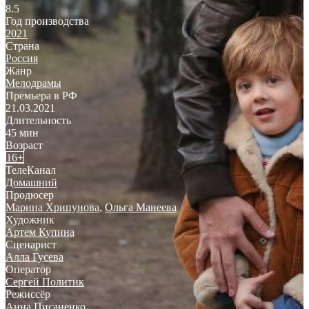
8.5
Год производства
2021
Страна
Россия
Жанр
Мелодрамы
Премьера в РФ
21.03.2021
Длительность
45 мин
Возраст
16+
ТелеКанал
Домашний
Продюсер
Марина Хрипунова
,
Ольга Манеева
Художник
Артем Купина
Сценарист
Алла Гусева
Оператор
Сергей Политик
Режиссёр
Анна Писаненко