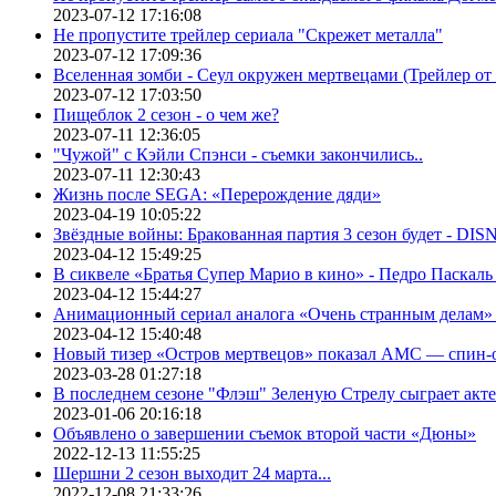
2023-07-12 17:16:08
Не пропустите трейлер сериала "Скрежет металла"
2023-07-12 17:09:36
Вселенная зомби - Сеул окружен мертвецами (Трейлер о
2023-07-12 17:03:50
Пищеблок 2 сезон - о чем же?
2023-07-11 12:36:05
"Чужой" с Кэйли Спэнси - съемки закончились..
2023-07-11 12:30:43
Жизнь после SEGA: «Перерождение дяди»
2023-04-19 10:05:22
Звёздные войны: Бракованная партия 3 сезон будет - DI
2023-04-12 15:49:25
В сиквеле «Братья Супер Марио в кино» - Педро Паскаль
2023-04-12 15:44:27
Анимационный сериал аналога «Очень странным делам» о
2023-04-12 15:40:48
Новый тизер «Остров мертвецов» показал АМС — спин-
2023-03-28 01:27:18
В последнем сезоне "Флэш" Зеленую Стрелу сыграет акт
2023-01-06 20:16:18
Объявлено о завершении съемок второй части «Дюны»
2022-12-13 11:55:25
Шершни 2 сезон выходит 24 марта...
2022-12-08 21:33:26