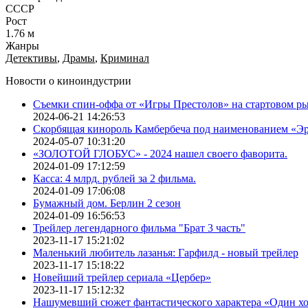
СССР
Рост
1.76 м
Жанры
Детективы
,
Драмы
,
Криминал
Новости о киноиндустрии
Съемки спин-оффа от «Игры Престолов» на стартовом ры
2024-06-21 14:26:53
Скорбящая кинороль Камбербеча под наименованием «Э
2024-05-07 10:31:20
«ЗОЛОТОЙ ГЛОБУС» - 2024 нашел своего фаворита.
2024-01-09 17:12:59
Касса: 4 млрд. рублей за 2 фильма.
2024-01-09 17:06:08
Бумажный дом. Берлин 2 сезон
2024-01-09 16:56:53
Трейлер легендарного фильма "Брат 3 часть"
2023-11-17 15:21:02
Маленький любитель лазанья: Гарфилд - новый трейлер
2023-11-17 15:18:22
Новейший трейлер сериала «Цербер»
2023-11-17 15:12:32
Нашумевший сюжет фантастического характера «Один х