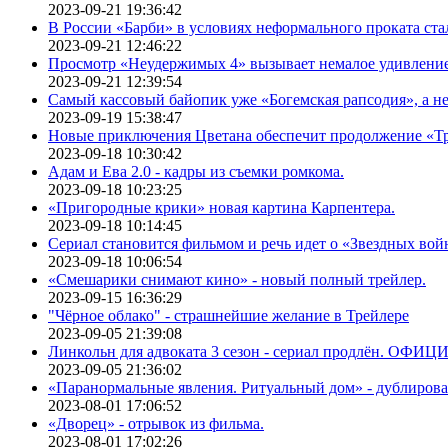
2023-09-21 19:36:42
В России «Барби» в условиях неформального проката ста
2023-09-21 12:46:22
Просмотр «Неудержимых 4» вызывает немалое удивлени
2023-09-21 12:39:54
Самый кассовый байопик уже «Богемская рапсодия», а н
2023-09-19 15:38:47
Новые приключения Цветана обеспечит продолжение «Т
2023-09-18 10:30:42
Адам и Ева 2.0 - кадры из съемки ромкома.
2023-09-18 10:23:25
«Пригородные крики» новая картина Карпентера.
2023-09-18 10:14:45
Сериал становится фильмом и речь идет о «Звездных вой
2023-09-18 10:06:54
«Смешарики снимают кино» - новый полный трейлер.
2023-09-15 16:36:29
"Чёрное облако" - страшнейшие желание в Трейлере
2023-09-05 21:39:08
Линкольн для адвоката 3 сезон - сериал продлён. ОФИ
2023-09-05 21:36:02
«Паранормальные явления. Ритуальный дом» - дублиров
2023-08-01 17:06:52
«Дворец» - отрывок из фильма.
2023-08-01 17:02:26