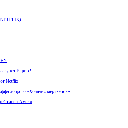
т NETFLIX)
SNEY
 озвучит Варио?
т Netflix
оффа доброго «Ходячих мертвецов»
ер Стивен Амелл