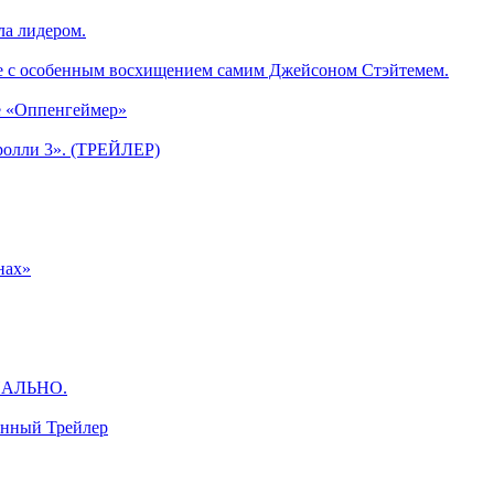
ла лидером.
е с особенным восхищением самим Джейсоном Стэйтемем.
е «Оппенгеймер»
ролли 3». (ТРЕЙЛЕР)
нах»
ЦИАЛЬНО.
анный Трейлер