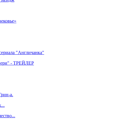
вековье»
 сериала "Англичанка"
двери" - ТРЕЙЛЕР
рин-а.
...
ество...