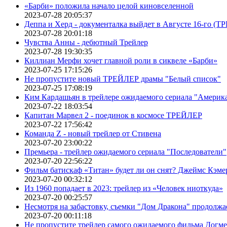
«Барби» положила начало целой киновселенной
2023-07-28 20:05:37
Деппа и Херд - документалка выйдет в Августе 16-го (
2023-07-28 20:01:18
Чувства Анны - дебютный Трейлер
2023-07-28 19:30:35
Киллиан Мерфи хочет главной роли в сиквеле «Барби»
2023-07-25 17:15:26
Не пропустите новый ТРЕЙЛЕР драмы "Белый список"
2023-07-25 17:08:19
Ким Кардашьян в трейлере ожидаемого сериала "Америка
2023-07-22 18:03:54
Капитан Марвел 2 - поединок в космосе ТРЕЙЛЕР
2023-07-22 17:56:42
Команда Z - новый трейлер от Стивена
2023-07-20 23:00:22
Премьера - трейлер ожидаемого сериала "Последователи"
2023-07-20 22:56:22
Фильм батискаф «Титан» будет ли он снят? Джеймс Кэме
2023-07-20 00:32:12
Из 1960 попадает в 2023: трейлер из «Человек ниоткуда»
2023-07-20 00:25:57
Несмотря на забастовку, съемки "Дом Дракона" продолжа
2023-07-20 00:11:18
Не пропустите трейлер самого ожидаемого фильма Догме