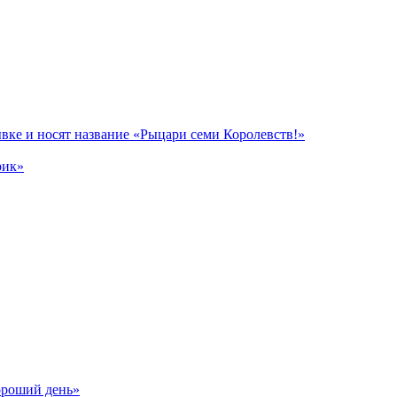
вке и носят название «Рыцари семи Королевств!»
рик»
ороший день»