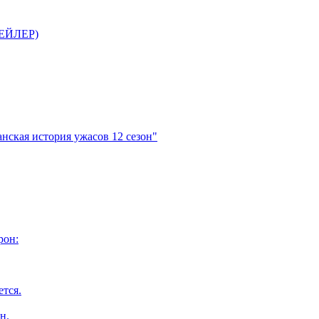
ТРЕЙЛЕР)
нская история ужасов 12 сезон"
рон:
ется.
н.