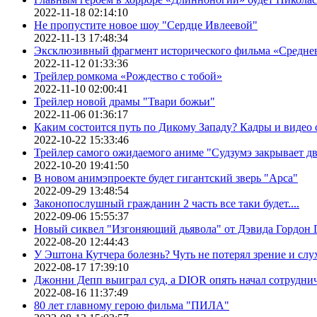
2022-11-18 02:14:10
Не пропустите новое шоу "Сердце Ивлеевой"
2022-11-13 17:48:34
Эксклюзивный фрагмент исторического фильма «Средне
2022-11-12 01:33:36
Трейлер ромкома «Рождество с тобой»
2022-11-10 02:00:41
Трейлер новой драмы "Твари божьи"
2022-11-06 01:36:17
Каким состоится путь по Дикому Западу? Кадры и видео
2022-10-22 15:33:46
Трейлер самого ожидаемого аниме "Судзумэ закрывает 
2022-10-20 19:41:50
В новом анимэпроекте будет гигантский зверь "Арса"
2022-09-29 13:48:54
Законопослушный гражданин 2 часть все таки будет....
2022-09-06 15:55:37
Новый сиквел "Изгоняющий дьявола" от Дэвида Гордон Г
2022-08-20 12:44:43
У Эштона Кутчера болезнь? Чуть не потерял зрение и слух
2022-08-17 17:39:10
Джонни Депп выиграл суд, а DIOR опять начал сотруднич
2022-08-16 11:37:49
80 лет главному герою фильма "ПИЛА"