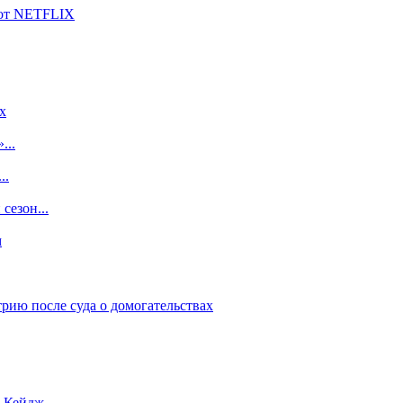
 от NETFLIX
x
...
..
сезон...
м
рию после суда о домогательствах
с Кейдж