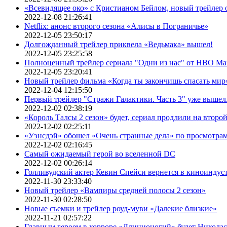
«Всевидящее око» с Кристианом Бейлом, новый трейлер
2022-12-08 21:26:41
Netflix: анонс второго сезона «Алисы в Пограничье»
2022-12-05 23:50:17
Долгожданный трейлер приквела «Ведьмака» вышел!
2022-12-05 23:25:58
Полноценный трейлер сериала "Одни из нас" от HBO Ma
2022-12-05 23:20:41
Новый трейлер фильма «Когда ты закончишь спасать мир»
2022-12-04 12:15:50
Первый трейлер "Стражи Галактики. Часть 3" уже вышел.
2022-12-02 02:38:19
«Король Талсы 2 сезон» будет, сериал продлили на второй 
2022-12-02 02:25:11
«Уэнсдэй» обошел «Очень странные дела» по просмотра
2022-12-02 02:16:45
Самый ожидаемый герой во вселенной DC
2022-12-02 00:26:14
Голливудский актер Кевин Спейси вернется в киноиндуст
2022-11-30 23:33:40
Новый трейлер «Вампиры средней полосы 2 сезон»
2022-11-30 02:28:50
Новые съемки и трейлер роуд-муви «Далекие близкие»
2022-11-21 02:57:22
Главным героем в хорроре «Длинноногий» будет Никола