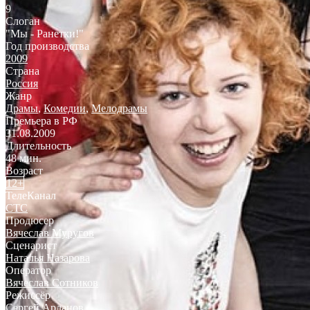
9
Слоган
"Мы - Ранетки!"
Год производства
2009
Страна
Россия
Жанр
Драмы
,
Комедии
,
Мелодрамы
Премьера в РФ
31.08.2009
Длительность
48 мин.
Возраст
12+
ТелеКанал
СТС
Продюсер
Вячеслав Муругов
Сценарист
Наталья Назарова
Оператор
Вячеслав Сотников
Режиссёр
Сергей Арланов