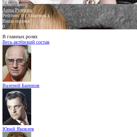
Композитор
Анна Руднева
Рейтинг
9
( 3 оценок )
Ваша оценка
0
В главных ролях
Весь актёрский состав
Валерий Баринов
Юрий Яковлев