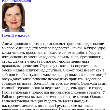
Кайл МакЛоклен
Пола Паундстон
Анимационная картина представляет зрителям подсознание
милого одиннадцатилетнего подростка Райли. Каждое утро,
когда человек просыпается, вместе с ним за работу берутся
пять основных эмоций: радость, печаль, гнев, брезгливость,
страх. Данные чувства помогают людям принимать
правильные решения. Однако у некоторых определенные
эмоции главенствуют над другими. Сюжет показывает как в
той или иной ситуации маленькие персонажи в голове людей
обсуждают, какое решение необходимо принять. Подобное
зрелище вызывает большой интерес зрителей. Однажды семья
главной героини решила переехать под сень другого города.
После переезда у подростка начинаются сложные времена. У
Райли перемены вызывают эмоциональные качели. Однако
главенствующая эмоция Радость пытается наладить
настроение девочки, но теперь Грусть также начинает
управлять желаниями подростка. Печаль не понимает, каким