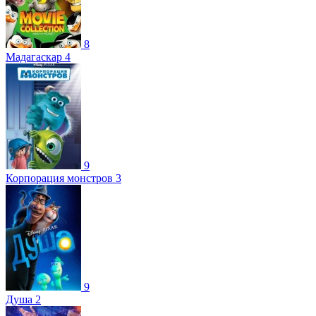
8
Мадагаскар 4
9
Корпорация монстров 3
9
Душа 2