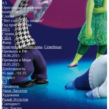
9.5
Оригинальное название
Inside Out
Слоган
"Нет слов, одни эмоции"
Год производства
2015
Страна
США
Жанр
Комедии
,
Мультфильмы
,
Семейные
Премьера в РФ
18.06.2015
Премьера в Мире
18.05.2015
Длительность
95 мин. / 01:35
Возраст
6+
Продюсер
Джон Лассетер
Художник
Ральф Эгглстон
Сценарист
Пит Доктер