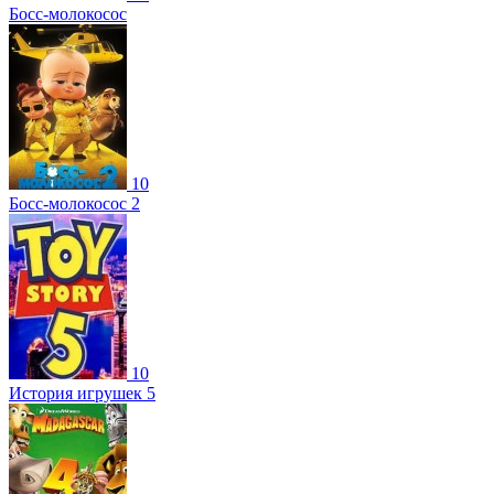
Босс-молокосос
10
Босс-молокосос 2
10
История игрушек 5