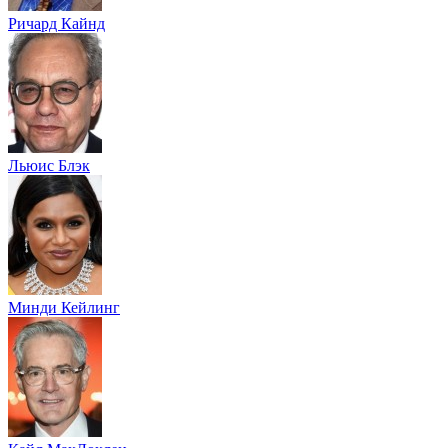
Ричард Кайнд
Льюис Блэк
Минди Кейлинг