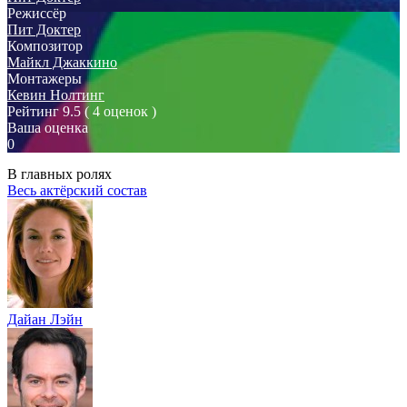
Режиссёр
Пит Доктер
Композитор
Майкл Джаккино
Монтажеры
Кевин Нолтинг
Рейтинг
9.5
( 4 оценок )
Ваша оценка
0
В главных ролях
Весь актёрский состав
Дайан Лэйн