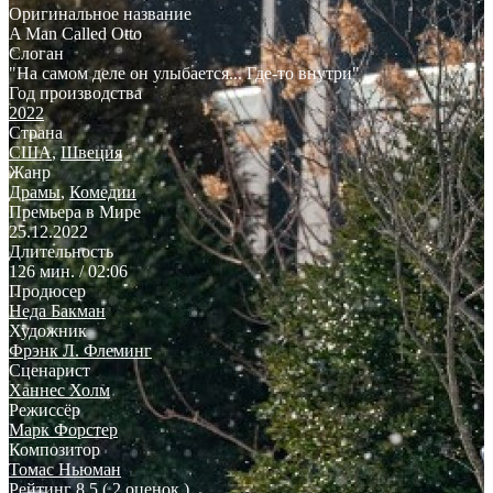
Оригинальное название
A Man Called Otto
Слоган
"На самом деле он улыбается... Где-то внутри"
Год производства
2022
Страна
США
,
Швеция
Жанр
Драмы
,
Комедии
Премьера в Мире
25.12.2022
Длительность
126 мин. / 02:06
Продюсер
Неда Бакман
Художник
Фрэнк Л. Флеминг
Сценарист
Ханнес Холм
Режиссёр
Марк Форстер
Композитор
Томас Ньюман
Рейтинг
8.5
( 2 оценок )