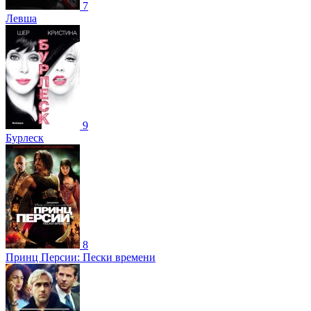
7
Левша
9
Бурлеск
8
Принц Персии: Пески времени