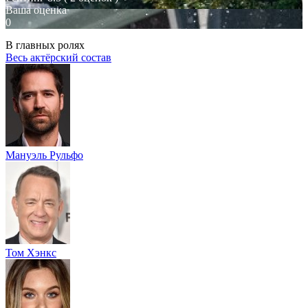
Ваша оценка
0
В главных ролях
Весь актёрский состав
Мануэль Рульфо
Том Хэнкс