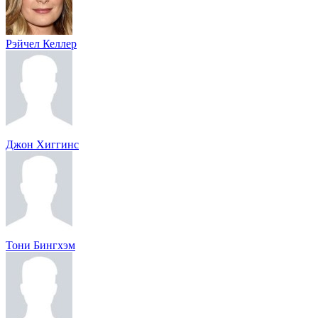
Рэйчел Келлер
Джон Хиггинс
Тони Бингхэм