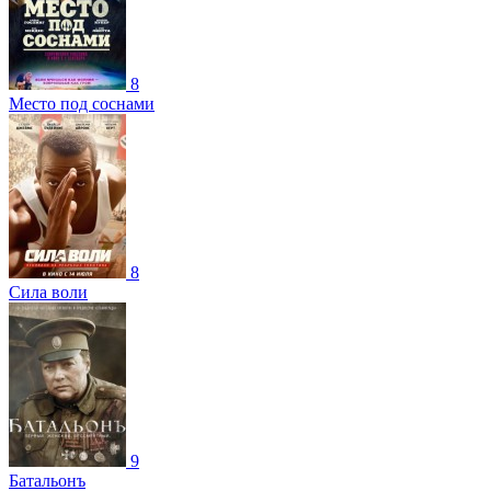
8
Место под соснами
8
Сила воли
9
Батальонъ