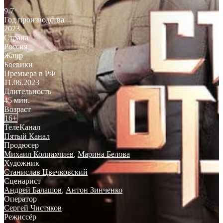
9.7
Год производства
2023
Страна
Россия
Жанр
Боевики
Премьера в РФ
11.06.2023
Длительность
45 мин.
Возраст
16+
ТелеКанал
Пятый Канал
Продюсер
Михаил Колпахчиев
,
Марина Белова
Художник
Станислав Цвечковский
Сценарист
Андрей Балашов
,
Антон Зинченко
Оператор
Сергей Чистяков
Режиссёр