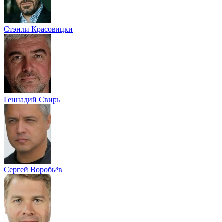
Стэнли Красовицки
Геннадий Свирь
Сергей Воробьёв