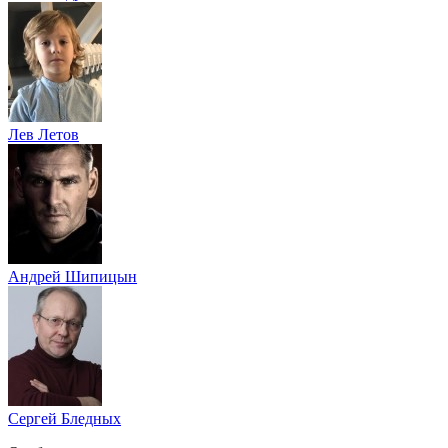
Лев Летов
Андрей Шипицын
Сергей Бледных