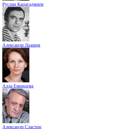
Руслан Кацагаджиев
Александр Лазарев
Алла Еминцева
Александр Сластин