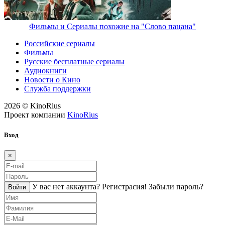
Фильмы и Сериалы похожие на "Слово пацана"
Российские сериалы
Фильмы
Русские бесплатные сериалы
Аудиокниги
Новости о Кино
Служба поддержки
2026 © KinoRius
Проект компании
KinoRius
Вход
×
У вас нет аккаунта?
Регистраcия!
Забыли пароль?
Войти