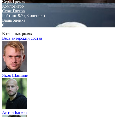
Серж Греков
Композитор
Серж Греков
Рейтинг
9.7
( 3 оценок )
Ваша оценка
0
В главных ролях
Весь актёрский состав
Яков Шамшин
Антон Багмет