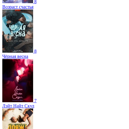
8
Возраст счастья
8
Чёрная весна
7
Лэйт Найт Скул