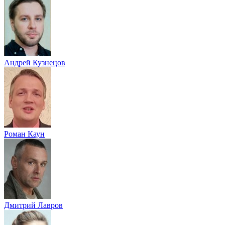
Андрей Кузнецов
Роман Каун
Дмитрий Лавров