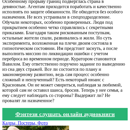
Особенному прорыву границ подверглась страна в
девяностые. Агентам приходится поработать и качественно
исполнять по защите обязанности. Не обходится без особого
назначения. Не всех устраивали в спецподразделение.
Обучали некоторых, особенно проверенных. Люди под
прикрытием особенно четко справлялись с секретными
приказами. Благодаря таким рискованным поступкам,
остальные жители спали, развивались и жили. Но суть
эксперимента, возложенная на плечи двоим состояла в
гипнотическом состоянии. Им предстоит заснуть, а после
выполнить миссию по ликвидации ошибки с учетом
переброса во временном периоде. Куратором становится
Вавилом. Ему ответственно поручено задание по выведению
из сна двух стражей. Все ли состоится по плану и
закономерному развитию, ведь сам процесс особенно
сложный и неизученный? Есть некоторый нюанс с
Красновым. Он не может смириться, наблюдая за любимой,
которой сам не оставил шанса, бросив. Теперь у нее семья, а
ему следует наблюдать со стороны? Выдержит ли? Не
провалят ли назначенное?
Фэнтези слушать онлайн аудиокниги
Кадры, Постеры, Фото