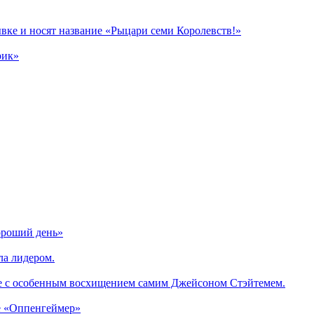
вке и носят название «Рыцари семи Королевств!»
рик»
ороший день»
ла лидером.
е с особенным восхищением самим Джейсоном Стэйтемем.
е «Оппенгеймер»