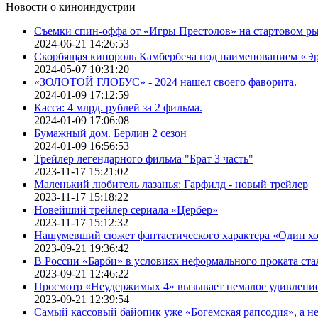
Новости о киноиндустрии
Съемки спин-оффа от «Игры Престолов» на стартовом ры
2024-06-21 14:26:53
Скорбящая кинороль Камбербеча под наименованием «Э
2024-05-07 10:31:20
«ЗОЛОТОЙ ГЛОБУС» - 2024 нашел своего фаворита.
2024-01-09 17:12:59
Касса: 4 млрд. рублей за 2 фильма.
2024-01-09 17:06:08
Бумажный дом. Берлин 2 сезон
2024-01-09 16:56:53
Трейлер легендарного фильма "Брат 3 часть"
2023-11-17 15:21:02
Маленький любитель лазанья: Гарфилд - новый трейлер
2023-11-17 15:18:22
Новейший трейлер сериала «Цербер»
2023-11-17 15:12:32
Нашумевший сюжет фантастического характера «Один х
2023-09-21 19:36:42
В России «Барби» в условиях неформального проката ста
2023-09-21 12:46:22
Просмотр «Неудержимых 4» вызывает немалое удивлени
2023-09-21 12:39:54
Самый кассовый байопик уже «Богемская рапсодия», а н