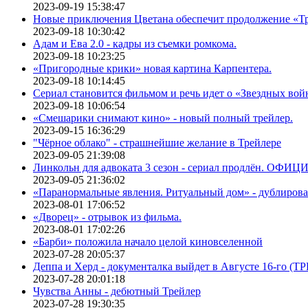
2023-09-19 15:38:47
Новые приключения Цветана обеспечит продолжение «Т
2023-09-18 10:30:42
Адам и Ева 2.0 - кадры из съемки ромкома.
2023-09-18 10:23:25
«Пригородные крики» новая картина Карпентера.
2023-09-18 10:14:45
Сериал становится фильмом и речь идет о «Звездных вой
2023-09-18 10:06:54
«Смешарики снимают кино» - новый полный трейлер.
2023-09-15 16:36:29
"Чёрное облако" - страшнейшие желание в Трейлере
2023-09-05 21:39:08
Линкольн для адвоката 3 сезон - сериал продлён. ОФИ
2023-09-05 21:36:02
«Паранормальные явления. Ритуальный дом» - дублиров
2023-08-01 17:06:52
«Дворец» - отрывок из фильма.
2023-08-01 17:02:26
«Барби» положила начало целой киновселенной
2023-07-28 20:05:37
Деппа и Херд - документалка выйдет в Августе 16-го (
2023-07-28 20:01:18
Чувства Анны - дебютный Трейлер
2023-07-28 19:30:35