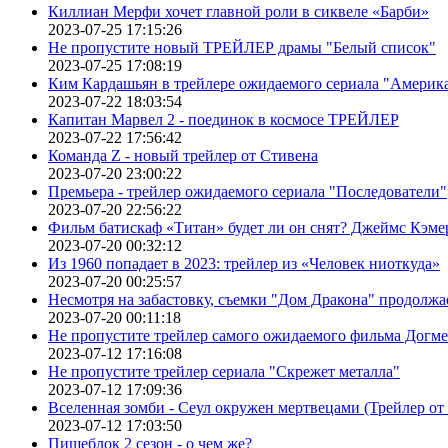
Киллиан Мерфи хочет главной роли в сиквеле «Барби»
2023-07-25 17:15:26
Не пропустите новый ТРЕЙЛЕР драмы "Белый список"
2023-07-25 17:08:19
Ким Кардашьян в трейлере ожидаемого сериала "Америка
2023-07-22 18:03:54
Капитан Марвел 2 - поединок в космосе ТРЕЙЛЕР
2023-07-22 17:56:42
Команда Z - новый трейлер от Стивена
2023-07-20 23:00:22
Премьера - трейлер ожидаемого сериала "Последователи"
2023-07-20 22:56:22
Фильм батискаф «Титан» будет ли он снят? Джеймс Кэме
2023-07-20 00:32:12
Из 1960 попадает в 2023: трейлер из «Человек ниоткуда»
2023-07-20 00:25:57
Несмотря на забастовку, съемки "Дом Дракона" продолжа
2023-07-20 00:11:18
Не пропустите трейлер самого ожидаемого фильма Догме
2023-07-12 17:16:08
Не пропустите трейлер сериала "Скрежет металла"
2023-07-12 17:09:36
Вселенная зомби - Сеул окружен мертвецами (Трейлер о
2023-07-12 17:03:50
Пищеблок 2 сезон - о чем же?