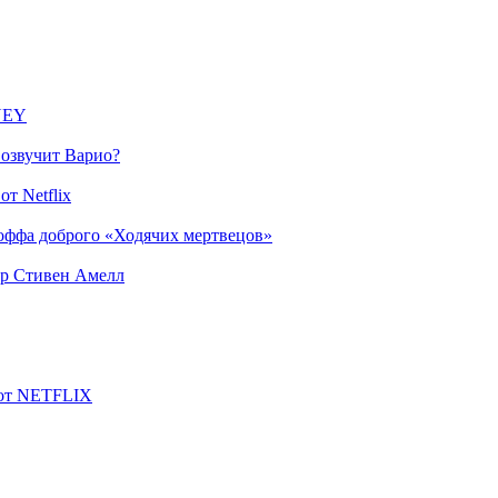
SNEY
 озвучит Варио?
т Netflix
оффа доброго «Ходячих мертвецов»
ер Стивен Амелл
 от NETFLIX