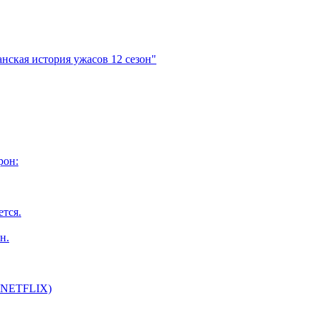
нская история ужасов 12 сезон"
рон:
ется.
н.
т NETFLIX)