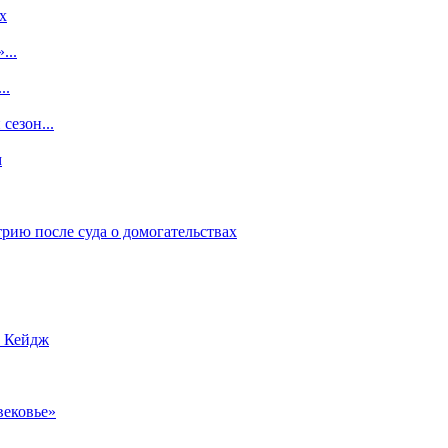
x
...
..
сезон...
м
рию после суда о домогательствах
с Кейдж
вековье»