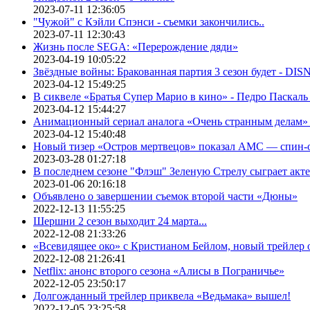
2023-07-11 12:36:05
"Чужой" с Кэйли Спэнси - съемки закончились..
2023-07-11 12:30:43
Жизнь после SEGA: «Перерождение дяди»
2023-04-19 10:05:22
Звёздные войны: Бракованная партия 3 сезон будет - DI
2023-04-12 15:49:25
В сиквеле «Братья Супер Марио в кино» - Педро Паскаль
2023-04-12 15:44:27
Анимационный сериал аналога «Очень странным делам» о
2023-04-12 15:40:48
Новый тизер «Остров мертвецов» показал АМС — спин-
2023-03-28 01:27:18
В последнем сезоне "Флэш" Зеленую Стрелу сыграет акт
2023-01-06 20:16:18
Объявлено о завершении съемок второй части «Дюны»
2022-12-13 11:55:25
Шершни 2 сезон выходит 24 марта...
2022-12-08 21:33:26
«Всевидящее око» с Кристианом Бейлом, новый трейлер
2022-12-08 21:26:41
Netflix: анонс второго сезона «Алисы в Пограничье»
2022-12-05 23:50:17
Долгожданный трейлер приквела «Ведьмака» вышел!
2022-12-05 23:25:58