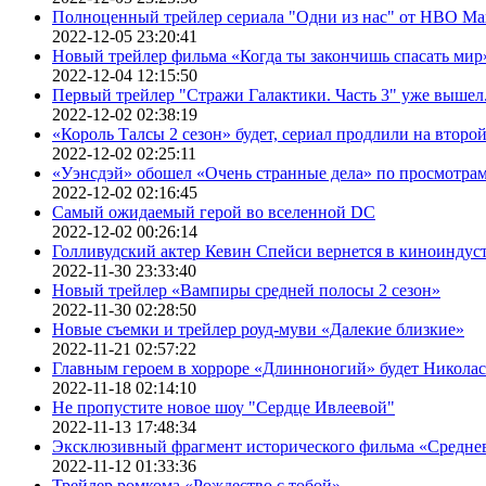
Полноценный трейлер сериала "Одни из нас" от HBO Ma
2022-12-05 23:20:41
Новый трейлер фильма «Когда ты закончишь спасать мир»
2022-12-04 12:15:50
Первый трейлер "Стражи Галактики. Часть 3" уже вышел.
2022-12-02 02:38:19
«Король Талсы 2 сезон» будет, сериал продлили на второй 
2022-12-02 02:25:11
«Уэнсдэй» обошел «Очень странные дела» по просмотра
2022-12-02 02:16:45
Самый ожидаемый герой во вселенной DC
2022-12-02 00:26:14
Голливудский актер Кевин Спейси вернется в киноиндуст
2022-11-30 23:33:40
Новый трейлер «Вампиры средней полосы 2 сезон»
2022-11-30 02:28:50
Новые съемки и трейлер роуд-муви «Далекие близкие»
2022-11-21 02:57:22
Главным героем в хорроре «Длинноногий» будет Никола
2022-11-18 02:14:10
Не пропустите новое шоу "Сердце Ивлеевой"
2022-11-13 17:48:34
Эксклюзивный фрагмент исторического фильма «Средне
2022-11-12 01:33:36
Трейлер ромкома «Рождество с тобой»