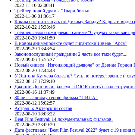
2022-11-10 02:00:41
Трейлер новой драмы "Твари божьи"
2022-11-06 01:36:17
Каким состоится путь по Дикому Западу? Кадры и видео
2022-10-22 15:33:46
Трейлер самого ожидаемого аниме "Судзумэ закрывает 
2022-10-20 19:41:50
В новом анимэпроекте будет гигантский зверь "Арса"
2022-09-29 13:48:54
Законопослушный гражданин 2 часть все таки будет....
2022-09-06 15:55:37
Новый сиквел "Изгоняющий дьявола" от Дэвида Гордон Г
2022-08-20 12:44:43
У Эштона Кутчера болезнь? Чуть не потерял зрение и слух
2022-08-17 17:39:10
Джонни Депп выиграл суд, а DIOR опять начал сотруднич
2022-08-16 11:37:49
80 лет главному герою фильма "ПИЛА"
2022-08-12 15:02:57
Астрал 5: Актерский состав
2022-08-10 18:03:22
Beat Film Festival: 14 документальных фильмов.
2022-06-29 23:09:29
Дата фестиваля "Beat Film Festival 2022" будет с 19 июня 