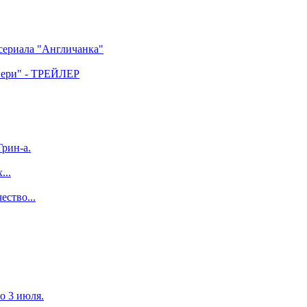
 сериала "Англичанка"
двери" - ТРЕЙЛЕР
рин-а.
...
ество...
по 3 июля.