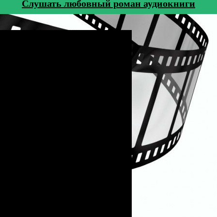
Cлушать любовный роман аудиокниги