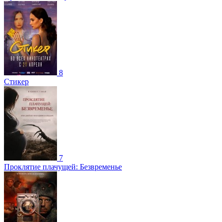
8
Стикер
7
Проклятие плачущей: Безвременье