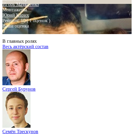
Игорь Матвиенко
Монтажеры
Юрий Карих
Рейтинг
10
( 1 оценок )
Ваша оценка
0
В главных ролях
Весь актёрский состав
Сергей Бурунов
Семён Трескунов