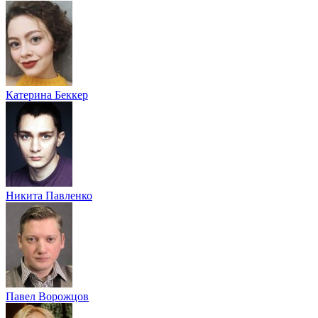
Катерина Беккер
Никита Павленко
Павел Ворожцов