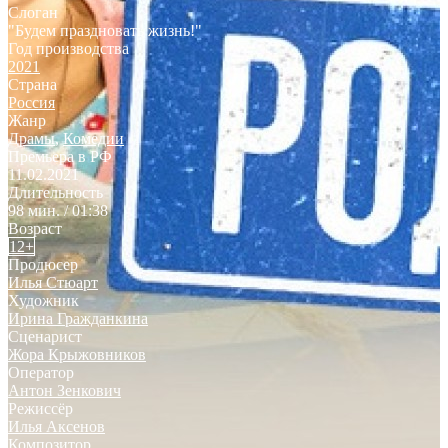
Слоган
"Будем праздновать жизнь!"
Год производства
2021
Страна
Россия
Жанр
Драмы
,
Комедии
Премьера в РФ
11.02.2021
Длительность
98 мин. / 01:38
Возраст
12+
Продюсер
Илья Стюарт
Художник
Ирина Гражданкина
Сценарист
Жора Крыжовников
Оператор
Антон Зенкович
Режиссёр
Илья Аксенов
Композитор