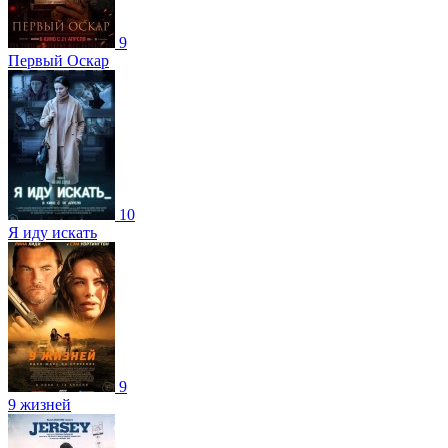
9
Первый Оскар
10
Я иду искать
9
9 жизней