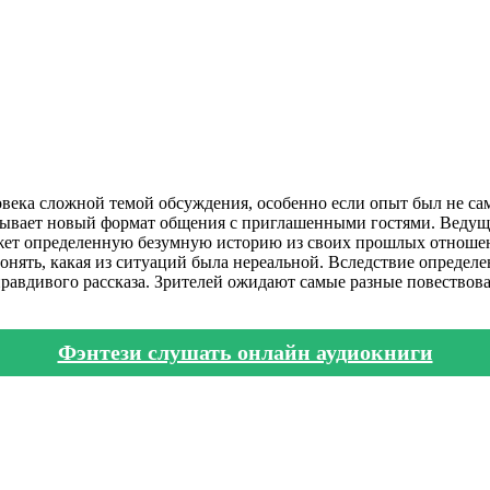
овека сложной темой обсуждения, особенно если опыт был не с
рывает новый формат общения с приглашенными гостями. Ведущ
ет определенную безумную историю из своих прошлых отношени
ять, какая из ситуаций была нереальной. Вследствие определе
правдивого рассказа. Зрителей ожидают самые разные повество
Фэнтези слушать онлайн аудиокниги