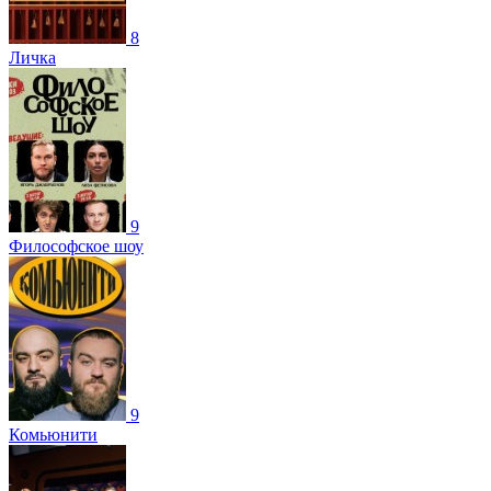
8
Личка
9
Философское шоу
9
Комьюнити