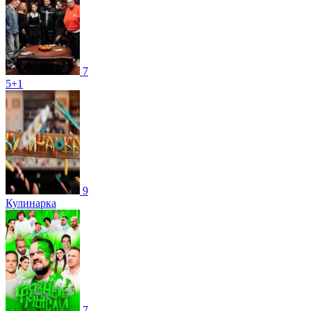
7
5+1
9
Кулинарка
7