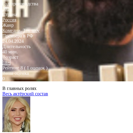
Год производства
2024
Страна
Россия
Жанр
Комедии
,
Ток-шоу
Премьера в РФ
24.04.2024
Длительность
40 мин.
Возраст
18+
Рейтинг
8
( 1 оценок )
Ваша оценка
0
В главных ролях
Весь актёрский состав