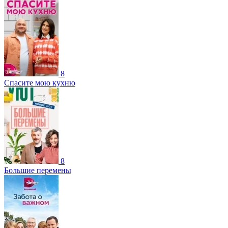
8
Спасите мою кухню
8
Большие перемены