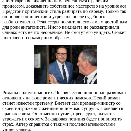
апострофов великолепно намерен слиться с рабочим
процессом, доказывать собственное мастерство на уровне аса.
Предстоит британский стиль разбирать по-своему. Только так
он порвет оппонентов и утрет нос после судебного
разбирательства. Режиссеры посчитали его самым достойным
для роли антагониста. Иного кандидата не рассматривали.
Однако есть нечто необычное. Не смогут его увидеть. Сюжет
построен поза камерным образом.
Романы волнуют многих. Человечество полностью развивает
отношения на фоне романтических намеков. Некий роман
станет известен третьему. Влетает сам премьер-министр со
своей интрижкой с женщиной помимо супруги. Появляется
враг их союза. Он отменно пугает, преследует, пытается
угрожать их секрету. Закадровая позиция будет привносить
страх. Актер справится с такими последовательностями
универсально.