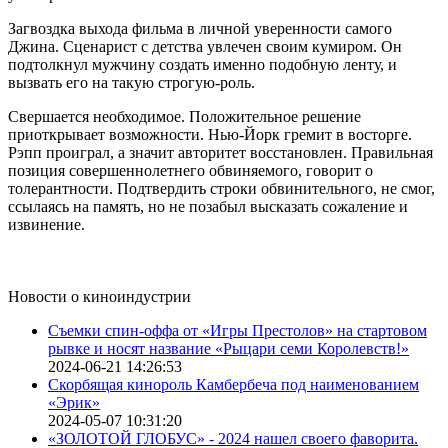
Загвоздка выхода фильма в личной уверенности самого
Джина. Сценарист с детства увлечен своим кумиром. Он
подтолкнул мужчину создать именно подобную ленту, и
вызвать его на такую строгую-роль.
Свершается необходимое. Положительное решение
приоткрывает возможности. Нью-Йорк гремит в восторге.
Рэпп проиграл, а значит авторитет восстановлен. Правильная
позиция совершеннолетнего обвиняемого, говорит о
толерантности. Подтвердить строки обвинительного, не смог,
ссылаясь на память, но не позабыл высказать сожаление и
извинение.
Новости о киноиндустрии
Съемки спин-оффа от «Игры Престолов» на стартовом
рывке и носят название «Рыцари семи Королевств!»
2024-06-21 14:26:53
Скорбящая кинороль Камбербеча под наименованием
«Эрик»
2024-05-07 10:31:20
«ЗОЛОТОЙ ГЛОБУС» - 2024 нашел своего фаворита.