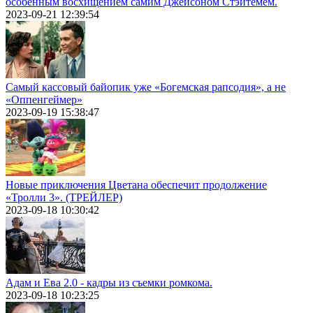
особенным восхищением самим Джейсоном Стэйтемем.
2023-09-21 12:39:54
Самый кассовый байопик уже «Богемская рапсодия», а не
«Оппенгеймер»
2023-09-19 15:38:47
Новые приключения Цветана обеспечит продолжение
«Тролли 3». (ТРЕЙЛЕР)
2023-09-18 10:30:42
Адам и Ева 2.0 - кадры из съемки ромкома.
2023-09-18 10:23:25