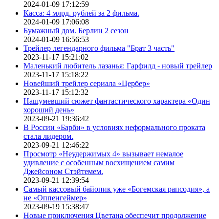
2024-01-09 17:12:59
Касса: 4 млрд. рублей за 2 фильма.
2024-01-09 17:06:08
Бумажный дом. Берлин 2 сезон
2024-01-09 16:56:53
Трейлер легендарного фильма "Брат 3 часть"
2023-11-17 15:21:02
Маленький любитель лазанья: Гарфилд - новый трейлер
2023-11-17 15:18:22
Новейший трейлер сериала «Цербер»
2023-11-17 15:12:32
Нашумевший сюжет фантастического характера «Один
хороший день»
2023-09-21 19:36:42
В России «Барби» в условиях неформального проката
стала лидером.
2023-09-21 12:46:22
Просмотр «Неудержимых 4» вызывает немалое
удивление с особенным восхищением самим
Джейсоном Стэйтемем.
2023-09-21 12:39:54
Самый кассовый байопик уже «Богемская рапсодия», а
не «Оппенгеймер»
2023-09-19 15:38:47
Новые приключения Цветана обеспечит продолжение