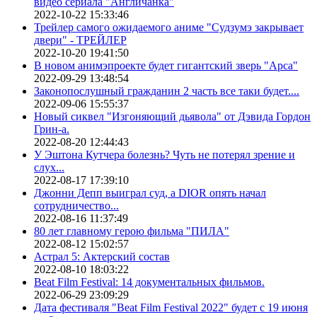
видео сериала "Англичанка"
2022-10-22 15:33:46
Трейлер самого ожидаемого аниме "Судзумэ закрывает
двери" - ТРЕЙЛЕР
2022-10-20 19:41:50
В новом анимэпроекте будет гигантский зверь "Арса"
2022-09-29 13:48:54
Законопослушный гражданин 2 часть все таки будет....
2022-09-06 15:55:37
Новый сиквел "Изгоняющий дьявола" от Дэвида Гордон
Грин-а.
2022-08-20 12:44:43
У Эштона Кутчера болезнь? Чуть не потерял зрение и
слух...
2022-08-17 17:39:10
Джонни Депп выиграл суд, а DIOR опять начал
сотрудничество...
2022-08-16 11:37:49
80 лет главному герою фильма "ПИЛА"
2022-08-12 15:02:57
Астрал 5: Актерский состав
2022-08-10 18:03:22
Beat Film Festival: 14 документальных фильмов.
2022-06-29 23:09:29
Дата фестиваля "Beat Film Festival 2022" будет с 19 июня