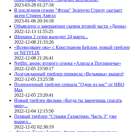
2023-03-28 01:27:18
В последнем сезоне "Флэш" Зеленую Стрелу сыграет
актер Стивен Амелл
2023-01-06 20:16:18
Объявлено о завершении съемок второй части «Дюны»
2022-12-13 11:55:25
Шершни 2 сезон выходит 24 марта...
2022-12-08 21:33:26
«Всевидящее око» с Кристианом Бейлом, новый трейлер
от NETFLIX
2022-12-08 21:26:41
Netflix: анонс второго сезона «Алисы в Пограничье»
2022-12-05 23:50:17
Долгожданный трейлер приквела «Ведьмака» вышел!
2022-12-05 23:25:58
Полноценный трейлер сериала "Одни из нас" от HBO
Max
2022-12-05 23:20:41
Новый трейлер фильма «Когда ты закончишь спасать
мир»...
2022-12-04 12:15:50
Первый трейлер "Стражи Галактики. Часть 3" уже
вышел...
2022-12-02 02:38:19