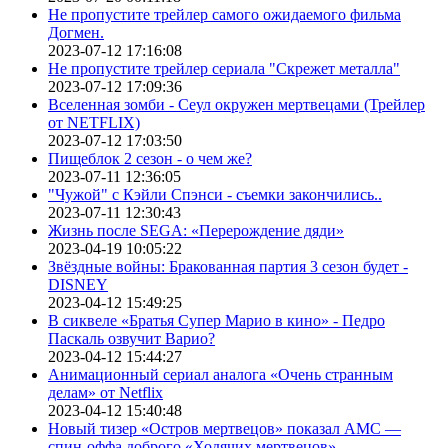
Не пропустите трейлер самого ожидаемого фильма
Догмен.
2023-07-12 17:16:08
Не пропустите трейлер сериала "Скрежет металла"
2023-07-12 17:09:36
Вселенная зомби - Сеул окружен мертвецами (Трейлер
от NETFLIX)
2023-07-12 17:03:50
Пищеблок 2 сезон - о чем же?
2023-07-11 12:36:05
"Чужой" с Кэйли Спэнси - съемки закончились..
2023-07-11 12:30:43
Жизнь после SEGA: «Перерождение дяди»
2023-04-19 10:05:22
Звёздные войны: Бракованная партия 3 сезон будет -
DISNEY
2023-04-12 15:49:25
В сиквеле «Братья Супер Марио в кино» - Педро
Паскаль озвучит Варио?
2023-04-12 15:44:27
Анимационный сериал аналога «Очень странным
делам» от Netflix
2023-04-12 15:40:48
Новый тизер «Остров мертвецов» показал АМС —
спин-оффа доброго «Ходячих мертвецов»