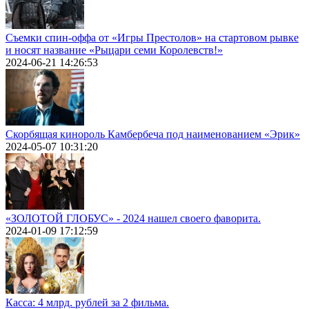
Съемки спин-оффа от «Игры Престолов» на стартовом рывке
и носят название «Рыцари семи Королевств!»
2024-06-21 14:26:53
Скорбящая кинороль Камбербеча под наименованием «Эрик»
2024-05-07 10:31:20
«ЗОЛОТОЙ ГЛОБУС» - 2024 нашел своего фаворита.
2024-01-09 17:12:59
Касса: 4 млрд. рублей за 2 фильма.