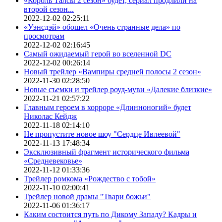
«Король Талсы 2 сезон» будет, сериал продлили на
второй сезон...
2022-12-02 02:25:11
«Уэнсдэй» обошел «Очень странные дела» по
просмотрам
2022-12-02 02:16:45
Самый ожидаемый герой во вселенной DC
2022-12-02 00:26:14
Новый трейлер «Вампиры средней полосы 2 сезон»
2022-11-30 02:28:50
Новые съемки и трейлер роуд-муви «Далекие близкие»
2022-11-21 02:57:22
Главным героем в хорроре «Длинноногий» будет
Николас Кейдж
2022-11-18 02:14:10
Не пропустите новое шоу "Сердце Ивлеевой"
2022-11-13 17:48:34
Эксклюзивный фрагмент исторического фильма
«Средневековье»
2022-11-12 01:33:36
Трейлер ромкома «Рождество с тобой»
2022-11-10 02:00:41
Трейлер новой драмы "Твари божьи"
2022-11-06 01:36:17
Каким состоится путь по Дикому Западу? Кадры и