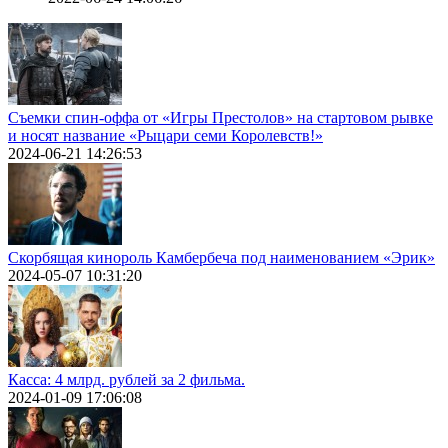
Съемки спин-оффа от «Игры Престолов» на стартовом рывке
и носят название «Рыцари семи Королевств!»
2024-06-21 14:26:53
Скорбящая кинороль Камбербеча под наименованием «Эрик»
2024-05-07 10:31:20
Касса: 4 млрд. рублей за 2 фильма.
2024-01-09 17:06:08