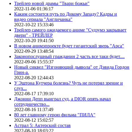
Трейлер новой драмы "Твари божьи"
2022-11-06 01:36:17
Каким состоится путь по Дикому Западу? Кадры и
видео сериала "Англичанка"
2022-10-22 15:33:46
Трейлер самого ожидаемого аниме "Судзумэ закрывает
двери" - ТРЕЙЛЕР
2022-10-20 19:41:50
В новом анимэпроекте будет гигантский зверь "Арса"
2022-09-29 13:48:54
Законопослушный гражданин 2 часть все таки будет....
2022-09-06 15:55:37
Новый сиквел "Изгоняющий дьявола" от Дэвида Гордон
Грин-а.
2022-08-20 12:44:43
У Эштона Кутчера болезнь? Чуть не потерял зрение и
слух...
2022-08-17 17:39:10
Джонни Депп выиграл суд, а DIOR опять начал
сотрудничество...
2022-08-16 11:37:49
80 лет главному герою фильма "ПИЛА"
2022-08-12 15:02:57
Астрал 5: Актерский состав
2022-08-10 18:03:22