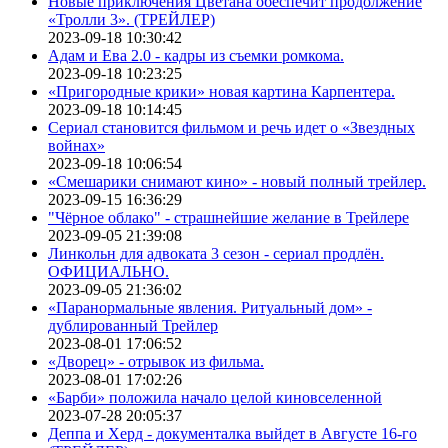
Новые приключения Цветана обеспечит продолжение
«Тролли 3». (ТРЕЙЛЕР)
2023-09-18 10:30:42
Адам и Ева 2.0 - кадры из съемки ромкома.
2023-09-18 10:23:25
«Пригородные крики» новая картина Карпентера.
2023-09-18 10:14:45
Сериал становится фильмом и речь идет о «Звездных
войнах»
2023-09-18 10:06:54
«Смешарики снимают кино» - новый полный трейлер.
2023-09-15 16:36:29
"Чёрное облако" - страшнейшие желание в Трейлере
2023-09-05 21:39:08
Линкольн для адвоката 3 сезон - сериал продлён.
ОФИЦИАЛЬНО.
2023-09-05 21:36:02
«Паранормальные явления. Ритуальный дом» -
дублированный Трейлер
2023-08-01 17:06:52
«Дворец» - отрывок из фильма.
2023-08-01 17:02:26
«Барби» положила начало целой киновселенной
2023-07-28 20:05:37
Деппа и Херд - документалка выйдет в Августе 16-го