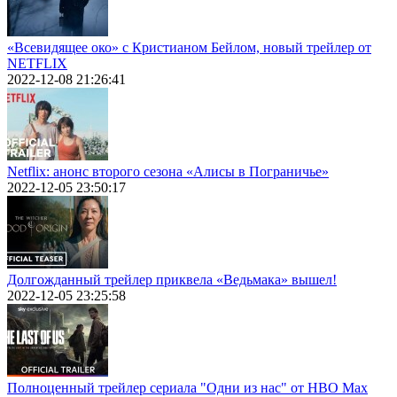
«Всевидящее око» с Кристианом Бейлом, новый трейлер от
NETFLIX
2022-12-08 21:26:41
Netflix: анонс второго сезона «Алисы в Пограничье»
2022-12-05 23:50:17
Долгожданный трейлер приквела «Ведьмака» вышел!
2022-12-05 23:25:58
Полноценный трейлер сериала "Одни из нас" от HBO Max