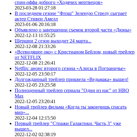
спин-оффа доброго «Ходячих мертвецов»
2023-03-28 01:27:18
В последнем сезоне "Флэш" Зеленую Стрелу сыграет
актер Стивен Амелл
2023-01-06 20:16:18
Объявлено о завершении съемок второй части «Дюны»
2022-12-13 11:55:25
Шершни 2 сезон выходит 24 марта...
2022-12-08 21:33:26
«Всевидящее око» с Кристианом Бейлом, новый трейлер
от NETFLIX
2022-12-08 21:26:41
Netflix: анонс второго сезона «Алисы в Пограничье»
2022-12-05 23:50:17
Долгожданный трейлер приквела «Ведьмака» вышел!
2022-12-05 23:25:58
Полноценный трейлер сериала "Одни из нас" от HBO
Max
2022-12-05 23:20:41
Новый трейлер фильма «Когда ты закончишь спасать
мир»...
2022-12-04 12:15:50
Первый трейлер "Стражи Галактики. Часть 3" уже
вышел...
2022-12-02 02:38:19