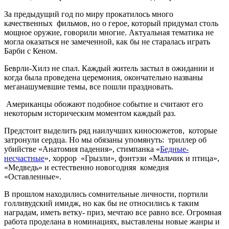
За предыдущий год по миру прокатилось много
качественных фильмов, но о герое, который придумал столь
мощное оружие, говорили многие. Актуальная тематика не
могла оказаться не замеченной, как бы не старалась играть
Барби с Кеном.
Беврли-Хилз не спал. Каждый житель застыл в ожидании и
когда была проведена церемония, окончательно названы
меганашумевшие темы, все пошли праздновать.
Американцы обожают подобное событие и считают его
некоторым историческим моментом каждый раз.
Предстоит выделить ряд наилучших киносюжетов, которые
затронули сердца. Но мы обязаны упомянуть: триллер об
убийстве «Анатомия падения», стимпанка «
Бедные-
несчастные
», хоррор «Грызли», фэнтэзи «Мальчик и птица»,
«Медведь» и естественно новогодняя комедия
«Оставленные».
В прошлом находились сомнительные личности, портили
голливудский имидж, но как бы не относились к таким
наградам, иметь ветку- приз, мечтаю все равно все. Огромная
работа проделана в номинациях, выставлены новые жанры и