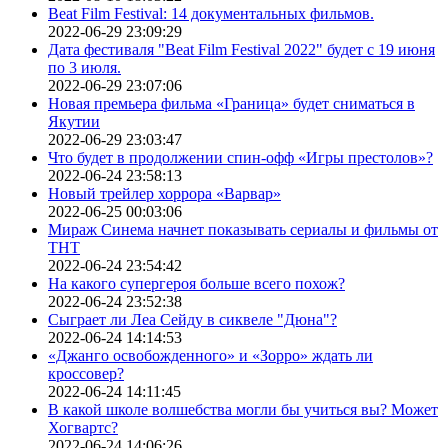
Beat Film Festival: 14 документальных фильмов.
2022-06-29 23:09:29
Дата фестиваля "Beat Film Festival 2022" будет с 19 июня
по 3 июля.
2022-06-29 23:07:06
Новая премьера фильма «Граница» будет сниматься в
Якутии
2022-06-29 23:03:47
Что будет в продолжении спин-офф «Игры престолов»?
2022-06-24 23:58:13
Новый трейлер хоррора «Варвар»
2022-06-25 00:03:06
Мираж Синема начнет показывать сериалы и фильмы от
ТНТ
2022-06-24 23:54:42
На какого супергероя больше всего похож?
2022-06-24 23:52:38
Сыграет ли Леа Сейду в сиквеле "Дюна"?
2022-06-24 14:14:53
«Джанго освобожденного» и «Зорро» ждать ли
кроссовер?
2022-06-24 14:11:45
В какой школе волшебства могли бы учиться вы? Может
Хогвартс?
2022-06-24 14:06:26