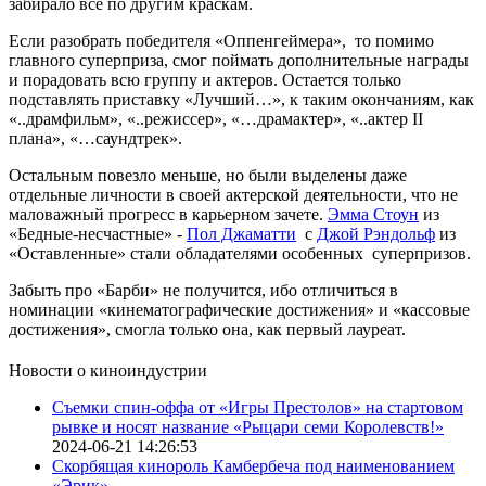
забирало все по другим краскам.
Если разобрать победителя «Оппенгеймера», то помимо
главного суперприза, смог поймать дополнительные награды
и порадовать всю группу и актеров. Остается только
подставлять приставку «Лучший…», к таким окончаниям, как
«..драмфильм», «..режиссер», «…драмактер», «..актер II
плана», «…саундтрек».
Остальным повезло меньше, но были выделены даже
отдельные личности в своей актерской деятельности, что не
маловажный прогресс в карьерном зачете.
Эмма Стоун
из
«Бедные-несчастные» -
Пол Джаматти
с
Джой Рэндольф
из
«Оставленные» стали обладателями особенных суперпризов.
Забыть про «Барби» не получится, ибо отличиться в
номинации «кинематографические достижения» и «кассовые
достижения», смогла только она, как первый лауреат.
Новости о киноиндустрии
Съемки спин-оффа от «Игры Престолов» на стартовом
рывке и носят название «Рыцари семи Королевств!»
2024-06-21 14:26:53
Скорбящая кинороль Камбербеча под наименованием
«Эрик»