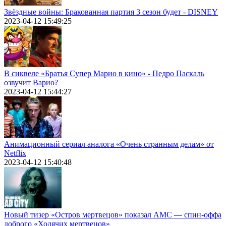
Звёздные войны: Бракованная партия 3 сезон будет - DISNEY
2023-04-12 15:49:25
В сиквеле «Братья Супер Марио в кино» - Педро Паскаль
озвучит Варио?
2023-04-12 15:44:27
Анимационный сериал аналога «Очень странным делам» от
Netflix
2023-04-12 15:40:48
Новый тизер «Остров мертвецов» показал АМС — спин-оффа
доброго «Ходячих мертвецов»