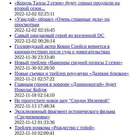
«Король Талсы 2 сезон» будет, сериал продлили на
второй сезон...
2022-12-02 02:25:11
«Уэнсдэй» обошел «Очень странные дела» по
просмотрам
2022-12-02 02:16:45
Самый ожидаемый герой во вселенной DC
2022-12-02 00:26:14
Голливудский актер Кевин Спейси вернется в
киноиндустрию после суда о домогательствах
2022-11-30 23:33:40
Новый трейлер «Вампиры средней полосы 2 сезон»
2022-11-30 02:28:50
Новые съемки и трейлер роуд-муви «Далекие близкие»
2022-11-21 02:57:22
Главным героем в хорроре «Длинноногий» будет
Николас Кейдж
2022-11-18 02:14:10
Не пропустите новое шоу "Сердце Ивлеевой"
2022-11-13 17:48:34
Эксклюзивный фрагмент исторического фильма
«Средневековье»
2022-11-12 01:33:36
Трейлер ромкома «Рождество с тобой»
2022-11-10 02:00:41