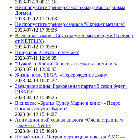
2023-07-20 00:11:18
Не пропустите трейлер самого ожидаемого фильма
Догмен.
2023-07-12 17:16:08
Не пропустите трейлер сериала "Скрежет металла"
2023-07-12 17:09:36
Вселенная зомби - Сеул окружен мертвецами (Трейлер
от NETFLIX)
2023-07-12 17:03:50
Пищеблок 2 сезон - о чем же?
2023-07-11 12:36:05
"Чужой" с Кэйли Спэнси - съемки закончились..
2023-07-11 12:30:43
Жизнь после SEGA: «Перерождение дяди»
2023-04-19 10:05:22
Звёздные войны: Бракованная партия 3 сезон будет -
DISNEY
2023-04-12 15:49:25
В сиквеле «Братья Супер Марио в кино» - Педро
Паскаль озвучит Варио?
2023-04-12 15:44:27
Анимационный сериал аналога «Очень странным
делам» от Netflix
2023-04-12 15:40:48
Новый тизер «Остров мертвецов» показал АМС —