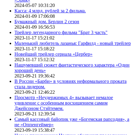
2024-05-07 10:31:20
Касса: 4 млрд. рублей за 2 фильма.
2024-01-09 17:06:08
Бумажный дом. Берлин 2 сезон
2024-01-09 16:56:53
Трейлер легендарного фильма "Брат 3 часть"
2023-11-17 15:21:02
Маленький любитель лазанья: Гарфилд - новый трейлер
2023-11-17 15:18:22
Новейший трейлер сериала «Цербер»
2023-11-17 15:12:32
Нашумевший сюжет фантастического характера «Один
хороший день»
2023-09-21 19:36:42
В России «Барби» в условиях неформального проката
стала лидером.
2023-09-21 12:46:22
Просмотр «Неудержимых 4» вызывает немалое
удивление с особенным восхищением самим
Джейсоном Стэйтемем.
2023-09-21 12:39:54
Самый кассовый байопик уже «Богемская рапсодия», а
не «Оппенгеймер»
2023-09-19 15:38:47