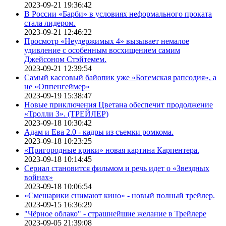
2023-09-21 19:36:42
В России «Барби» в условиях неформального проката
стала лидером.
2023-09-21 12:46:22
Просмотр «Неудержимых 4» вызывает немалое
удивление с особенным восхищением самим
Джейсоном Стэйтемем.
2023-09-21 12:39:54
Самый кассовый байопик уже «Богемская рапсодия», а
не «Оппенгеймер»
2023-09-19 15:38:47
Новые приключения Цветана обеспечит продолжение
«Тролли 3». (ТРЕЙЛЕР)
2023-09-18 10:30:42
Адам и Ева 2.0 - кадры из съемки ромкома.
2023-09-18 10:23:25
«Пригородные крики» новая картина Карпентера.
2023-09-18 10:14:45
Сериал становится фильмом и речь идет о «Звездных
войнах»
2023-09-18 10:06:54
«Смешарики снимают кино» - новый полный трейлер.
2023-09-15 16:36:29
"Чёрное облако" - страшнейшие желание в Трейлере
2023-09-05 21:39:08