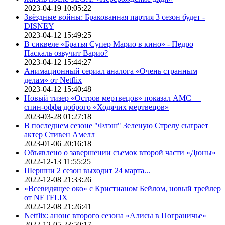
2023-04-19 10:05:22
Звёздные войны: Бракованная партия 3 сезон будет -
DISNEY
2023-04-12 15:49:25
В сиквеле «Братья Супер Марио в кино» - Педро
Паскаль озвучит Варио?
2023-04-12 15:44:27
Анимационный сериал аналога «Очень странным
делам» от Netflix
2023-04-12 15:40:48
Новый тизер «Остров мертвецов» показал АМС —
спин-оффа доброго «Ходячих мертвецов»
2023-03-28 01:27:18
В последнем сезоне "Флэш" Зеленую Стрелу сыграет
актер Стивен Амелл
2023-01-06 20:16:18
Объявлено о завершении съемок второй части «Дюны»
2022-12-13 11:55:25
Шершни 2 сезон выходит 24 марта...
2022-12-08 21:33:26
«Всевидящее око» с Кристианом Бейлом, новый трейлер
от NETFLIX
2022-12-08 21:26:41
Netflix: анонс второго сезона «Алисы в Пограничье»
2022-12-05 23:50:17