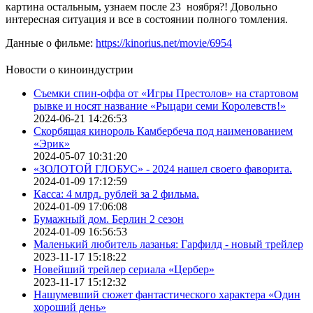
картина остальным, узнаем после 23 ноября?! Довольно
интересная ситуация и все в состоянии полного томления.
Данные о фильме:
https://kinorius.net/movie/6954
Новости о киноиндустрии
Съемки спин-оффа от «Игры Престолов» на стартовом
рывке и носят название «Рыцари семи Королевств!»
2024-06-21 14:26:53
Скорбящая кинороль Камбербеча под наименованием
«Эрик»
2024-05-07 10:31:20
«ЗОЛОТОЙ ГЛОБУС» - 2024 нашел своего фаворита.
2024-01-09 17:12:59
Касса: 4 млрд. рублей за 2 фильма.
2024-01-09 17:06:08
Бумажный дом. Берлин 2 сезон
2024-01-09 16:56:53
Маленький любитель лазанья: Гарфилд - новый трейлер
2023-11-17 15:18:22
Новейший трейлер сериала «Цербер»
2023-11-17 15:12:32
Нашумевший сюжет фантастического характера «Один
хороший день»