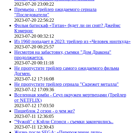
2023-07-20 23:00:22
Премьера - трейлер ожидаемого сериала
"Последователи"
2023-07-20 22:56:22
Фильм батискаф «Титан» будет ли он снят? Джеймс
Кэмерон:
2023-07-20 00:32:12
Из 1960 попадает в 2023: трейлер из «Человек ниоткуда»
2023-07-20 00:25:57
Несмотря на забастовку, съемки "Дом Дракона"
продолжается.
2023-07-20 00:11:18
Не пропустите трейлер самого ожидаемого фильма
Догмен.
2023-07-12 17:16:08
Не пропустите трейлер сериала "Скрежет металла"
2023-07-12 17:09:36
Вселенная зомби - Сеул окружен мертвецами (Трейлер
от NETFLIX)
2023-07-12 17:03:50
Пищеблок 2 сезон - о чем же?
2023-07-11 12:36:05
"Чужой" с Кэйли Спэнси - съемки закончились..
2023-07-11 12:30:43
Жизнь после SEGA: «Перерождение дяди»