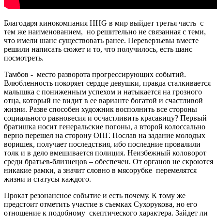
Благодаря кинокомпания HHG в мир выйдет третья часть с
тем же наименованием, но решительно не связанная с теми,
что имели шанс существовать ранее. Переверзьевы вместе
решили написать сюжет и то, что получилось, есть шанс
посмотреть.
Тамбов - место разворота прогрессирующих событий.
Влюбленность покоряет сердце девушки, правда сталкивается
малышка с пониженным успехом и натыкается на грозного
отца, который не видит в ее варианте богатой и счастливой
жизни. Разве способен художник восполнить все стороны
социального равновесия и осчастливить красавицу? Первый
братишка носит генеральские погоны, а второй колоссально
верно перешел на сторону ОПГ. Послав на задание молодых
воришек, получает последствия, ибо последние провалили
толк и в дело вмешивается полиция. Неизбежный коловорот
среди братьев-близнецов – обеспечен. От органов не скроются
никакие рамки, а значит словно в мясорубке перемелятся
жизни и статусы каждого.
Прокат резонансное событие и есть почему. К тому же
предстоит отметить участие в съемках Сухорукова, но его
отношение к подобному скептического характера. Зайдет ли