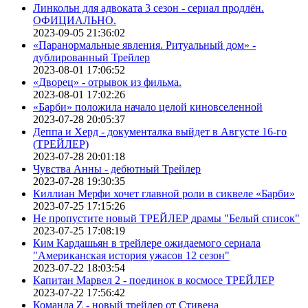
Линкольн для адвоката 3 сезон - сериал продлён.
ОФИЦИАЛЬНО.
2023-09-05 21:36:02
«Паранормальные явления. Ритуальный дом» -
дублированный Трейлер
2023-08-01 17:06:52
«Дворец» - отрывок из фильма.
2023-08-01 17:02:26
«Барби» положила начало целой киновселенной
2023-07-28 20:05:37
Деппа и Херд - документалка выйдет в Августе 16-го
(ТРЕЙЛЕР)
2023-07-28 20:01:18
Чувства Анны - дебютный Трейлер
2023-07-28 19:30:35
Киллиан Мерфи хочет главной роли в сиквеле «Барби»
2023-07-25 17:15:26
Не пропустите новый ТРЕЙЛЕР драмы "Белый список"
2023-07-25 17:08:19
Ким Кардашьян в трейлере ожидаемого сериала
"Американская история ужасов 12 сезон"
2023-07-22 18:03:54
Капитан Марвел 2 - поединок в космосе ТРЕЙЛЕР
2023-07-22 17:56:42
Команда Z - новый трейлер от Стивена