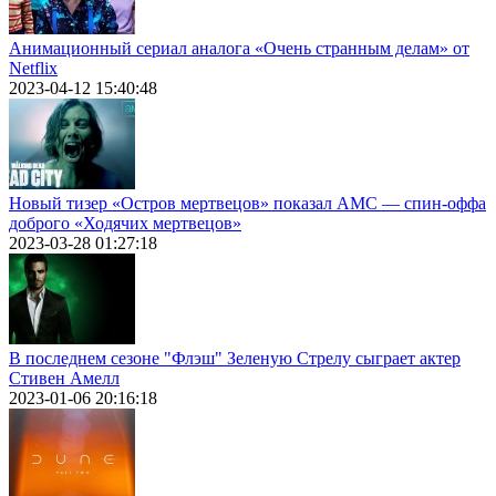
Анимационный сериал аналога «Очень странным делам» от
Netflix
2023-04-12 15:40:48
Новый тизер «Остров мертвецов» показал АМС — спин-оффа
доброго «Ходячих мертвецов»
2023-03-28 01:27:18
В последнем сезоне "Флэш" Зеленую Стрелу сыграет актер
Стивен Амелл
2023-01-06 20:16:18