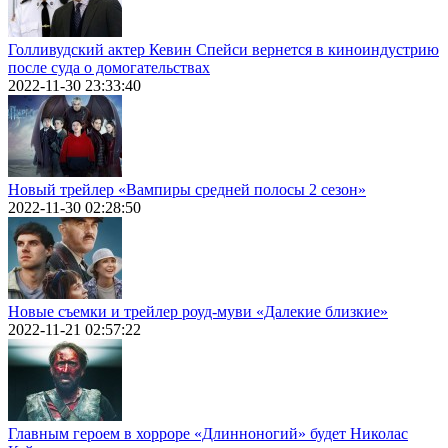
Голливудский актер Кевин Спейси вернется в киноиндустрию
после суда о домогательствах
2022-11-30 23:33:40
Новый трейлер «Вампиры средней полосы 2 сезон»
2022-11-30 02:28:50
Новые съемки и трейлер роуд-муви «Далекие близкие»
2022-11-21 02:57:22
Главным героем в хорроре «Длинноногий» будет Николас