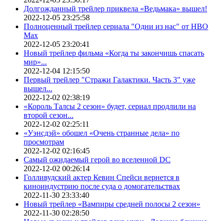
Долгожданный трейлер приквела «Ведьмака» вышел!
2022-12-05 23:25:58
Полноценный трейлер сериала "Одни из нас" от HBO
Max
2022-12-05 23:20:41
Новый трейлер фильма «Когда ты закончишь спасать
мир»...
2022-12-04 12:15:50
Первый трейлер "Стражи Галактики. Часть 3" уже
вышел...
2022-12-02 02:38:19
«Король Талсы 2 сезон» будет, сериал продлили на
второй сезон...
2022-12-02 02:25:11
«Уэнсдэй» обошел «Очень странные дела» по
просмотрам
2022-12-02 02:16:45
Самый ожидаемый герой во вселенной DC
2022-12-02 00:26:14
Голливудский актер Кевин Спейси вернется в
киноиндустрию после суда о домогательствах
2022-11-30 23:33:40
Новый трейлер «Вампиры средней полосы 2 сезон»
2022-11-30 02:28:50