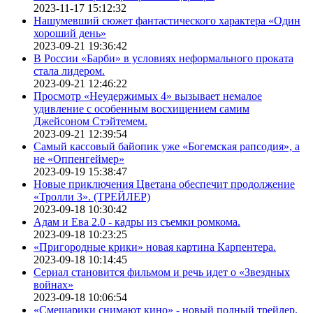
2023-11-17 15:12:32
Нашумевший сюжет фантастического характера «Один
хороший день»
2023-09-21 19:36:42
В России «Барби» в условиях неформального проката
стала лидером.
2023-09-21 12:46:22
Просмотр «Неудержимых 4» вызывает немалое
удивление с особенным восхищением самим
Джейсоном Стэйтемем.
2023-09-21 12:39:54
Самый кассовый байопик уже «Богемская рапсодия», а
не «Оппенгеймер»
2023-09-19 15:38:47
Новые приключения Цветана обеспечит продолжение
«Тролли 3». (ТРЕЙЛЕР)
2023-09-18 10:30:42
Адам и Ева 2.0 - кадры из съемки ромкома.
2023-09-18 10:23:25
«Пригородные крики» новая картина Карпентера.
2023-09-18 10:14:45
Сериал становится фильмом и речь идет о «Звездных
войнах»
2023-09-18 10:06:54
«Смешарики снимают кино» - новый полный трейлер.