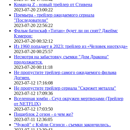
Команда Z - новый трейлер от Стивена
2023-07-20 23:00:22
Премьера - трейлер ожидаемого сериала
"Последователи"
2023-07-20 22:56:22
Фильм батискаф «Титан» будет ли он снят? Джеймс
Кэмерон:
2023-07-20 00:32:12
Из 1960 попадает в 2023: трейлер из «Человек ниоткуда»
2023-07-20 00:25:57
Несмотря на забастовку, съемки "Дом Дракона"
продолжается.
2023-07-20 00:11:18
Не пропустите трейлер самого ожидаемого фильма
Догмен.
2023-07-12 17:16:08
Не пропустите трейлер сериала "Скрежет металла"
2023-07-12 17:09:36
Вселенная зомби - Сеул окружен мертвецами (Трейлер
от NETFLIX)
2023-07-12 17:03:50
Пищеблок 2 сезон - о чем же?
2023-07-11 12:36:05
"Чужой" с Кэйли Спэнси - съемки закончились..
2023-07-11 12:30:43