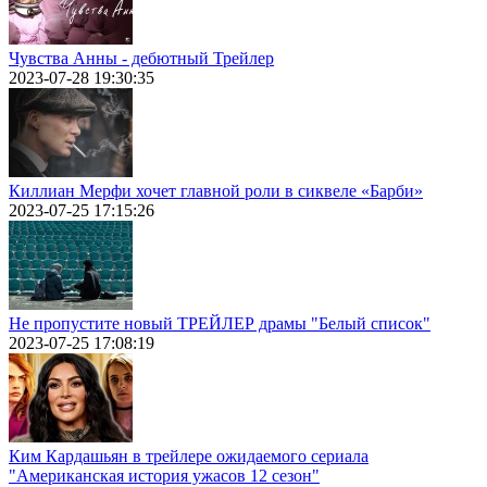
Чувства Анны - дебютный Трейлер
2023-07-28 19:30:35
Киллиан Мерфи хочет главной роли в сиквеле «Барби»
2023-07-25 17:15:26
Не пропустите новый ТРЕЙЛЕР драмы "Белый список"
2023-07-25 17:08:19
Ким Кардашьян в трейлере ожидаемого сериала
"Американская история ужасов 12 сезон"