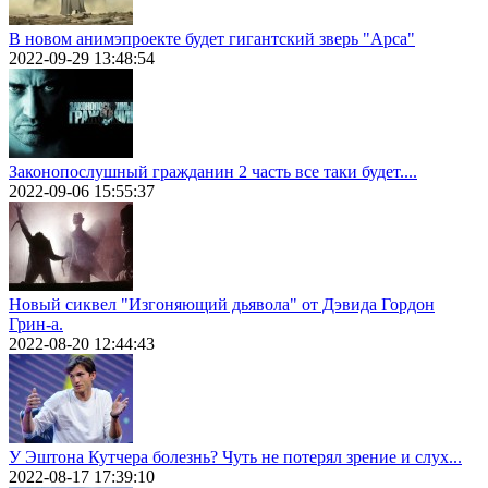
В новом анимэпроекте будет гигантский зверь "Арса"
2022-09-29 13:48:54
Законопослушный гражданин 2 часть все таки будет....
2022-09-06 15:55:37
Новый сиквел "Изгоняющий дьявола" от Дэвида Гордон
Грин-а.
2022-08-20 12:44:43
У Эштона Кутчера болезнь? Чуть не потерял зрение и слух...
2022-08-17 17:39:10