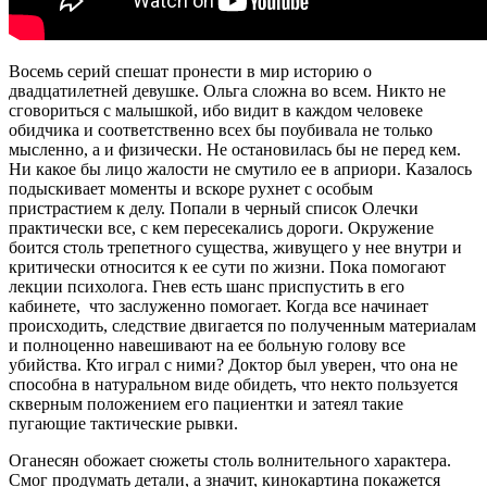
Восемь серий спешат пронести в мир историю о
двадцатилетней девушке. Ольга сложна во всем. Никто не
сговориться с малышкой, ибо видит в каждом человеке
обидчика и соответственно всех бы поубивала не только
мысленно, а и физически. Не остановилась бы не перед кем.
Ни какое бы лицо жалости не смутило ее в априори. Казалось
подыскивает моменты и вскоре рухнет с особым
пристрастием к делу. Попали в черный список Олечки
практически все, с кем пересекались дороги. Окружение
боится столь трепетного существа, живущего у нее внутри и
критически относится к ее сути по жизни. Пока помогают
лекции психолога. Гнев есть шанс приспустить в его
кабинете, что заслуженно помогает. Когда все начинает
происходить, следствие двигается по полученным материалам
и полноценно навешивают на ее больную голову все
убийства. Кто играл с ними? Доктор был уверен, что она не
способна в натуральном виде обидеть, что некто пользуется
скверным положением его пациентки и затеял такие
пугающие тактические рывки.
Оганесян обожает сюжеты столь волнительного характера.
Смог продумать детали, а значит, кинокартина покажется