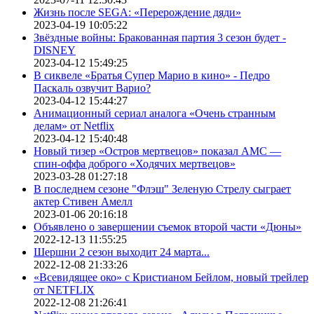
Жизнь после SEGA: «Перерождение дяди»
2023-04-19 10:05:22
Звёздные войны: Бракованная партия 3 сезон будет -
DISNEY
2023-04-12 15:49:25
В сиквеле «Братья Супер Марио в кино» - Педро
Паскаль озвучит Варио?
2023-04-12 15:44:27
Анимационный сериал аналога «Очень странным
делам» от Netflix
2023-04-12 15:40:48
Новый тизер «Остров мертвецов» показал АМС —
спин-оффа доброго «Ходячих мертвецов»
2023-03-28 01:27:18
В последнем сезоне "Флэш" Зеленую Стрелу сыграет
актер Стивен Амелл
2023-01-06 20:16:18
Объявлено о завершении съемок второй части «Дюны»
2022-12-13 11:55:25
Шершни 2 сезон выходит 24 марта...
2022-12-08 21:33:26
«Всевидящее око» с Кристианом Бейлом, новый трейлер
от NETFLIX
2022-12-08 21:26:41