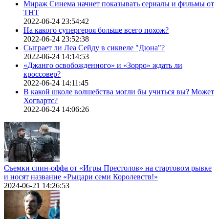
Мираж Синема начнет показывать сериалы и фильмы от
ТНТ
2022-06-24 23:54:42
На какого супергероя больше всего похож?
2022-06-24 23:52:38
Сыграет ли Леа Сейду в сиквеле "Дюна"?
2022-06-24 14:14:53
«Джанго освобожденного» и «Зорро» ждать ли
кроссовер?
2022-06-24 14:11:45
В какой школе волшебства могли бы учиться вы? Может
Хогвартс?
2022-06-24 14:06:26
Съемки спин-оффа от «Игры Престолов» на стартовом рывке
и носят название «Рыцари семи Королевств!»
2024-06-21 14:26:53