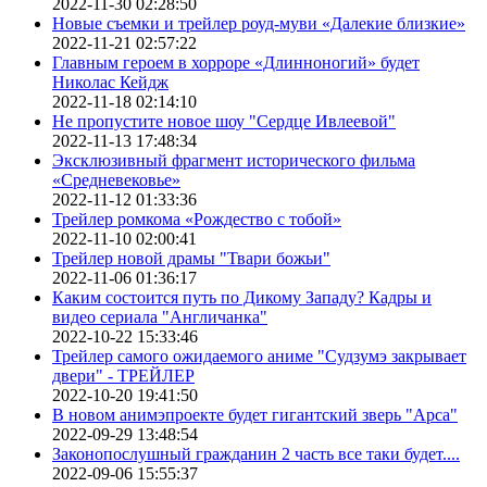
2022-11-30 02:28:50
Новые съемки и трейлер роуд-муви «Далекие близкие»
2022-11-21 02:57:22
Главным героем в хорроре «Длинноногий» будет
Николас Кейдж
2022-11-18 02:14:10
Не пропустите новое шоу "Сердце Ивлеевой"
2022-11-13 17:48:34
Эксклюзивный фрагмент исторического фильма
«Средневековье»
2022-11-12 01:33:36
Трейлер ромкома «Рождество с тобой»
2022-11-10 02:00:41
Трейлер новой драмы "Твари божьи"
2022-11-06 01:36:17
Каким состоится путь по Дикому Западу? Кадры и
видео сериала "Англичанка"
2022-10-22 15:33:46
Трейлер самого ожидаемого аниме "Судзумэ закрывает
двери" - ТРЕЙЛЕР
2022-10-20 19:41:50
В новом анимэпроекте будет гигантский зверь "Арса"
2022-09-29 13:48:54
Законопослушный гражданин 2 часть все таки будет....
2022-09-06 15:55:37