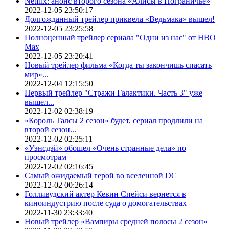
Netflix: анонс второго сезона «Алисы в Пограничье»
2022-12-05 23:50:17
Долгожданный трейлер приквела «Ведьмака» вышел!
2022-12-05 23:25:58
Полноценный трейлер сериала "Одни из нас" от HBO
Max
2022-12-05 23:20:41
Новый трейлер фильма «Когда ты закончишь спасать
мир»...
2022-12-04 12:15:50
Первый трейлер "Стражи Галактики. Часть 3" уже
вышел...
2022-12-02 02:38:19
«Король Талсы 2 сезон» будет, сериал продлили на
второй сезон...
2022-12-02 02:25:11
«Уэнсдэй» обошел «Очень странные дела» по
просмотрам
2022-12-02 02:16:45
Самый ожидаемый герой во вселенной DC
2022-12-02 00:26:14
Голливудский актер Кевин Спейси вернется в
киноиндустрию после суда о домогательствах
2022-11-30 23:33:40
Новый трейлер «Вампиры средней полосы 2 сезон»