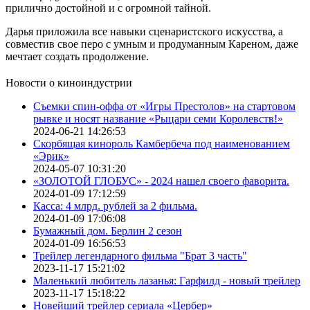
прилично достойной и с огромной тайной.
Дарья приложила все навыки сценаристского искусства, а
совместив свое перо с умным и продуманным Кареном, даже
мечтает создать продолжение.
Новости о киноиндустрии
Съемки спин-оффа от «Игры Престолов» на стартовом
рывке и носят название «Рыцари семи Королевств!»
2024-06-21 14:26:53
Скорбящая кинороль Камбербеча под наименованием
«Эрик»
2024-05-07 10:31:20
«ЗОЛОТОЙ ГЛОБУС» - 2024 нашел своего фаворита.
2024-01-09 17:12:59
Касса: 4 млрд. рублей за 2 фильма.
2024-01-09 17:06:08
Бумажный дом. Берлин 2 сезон
2024-01-09 16:56:53
Трейлер легендарного фильма "Брат 3 часть"
2023-11-17 15:21:02
Маленький любитель лазанья: Гарфилд - новый трейлер
2023-11-17 15:18:22
Новейший трейлер сериала «Цербер»