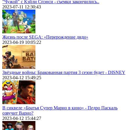
"Чужой" с Кэйли Спэнси - съемки закончились..
2023-07-11 12:30:43
Жизнь после SEGA: «Перерождение дяди»
2023-04-19 10:05:22
Звёздные войны: Бракованная партия 3 сезон будет - DISNEY
2023-04-12 15:49:25
В сиквеле «Братья Супер Марио в кино» - Педро Паскаль
озвучит Варио?
2023-04-12 15:44:27