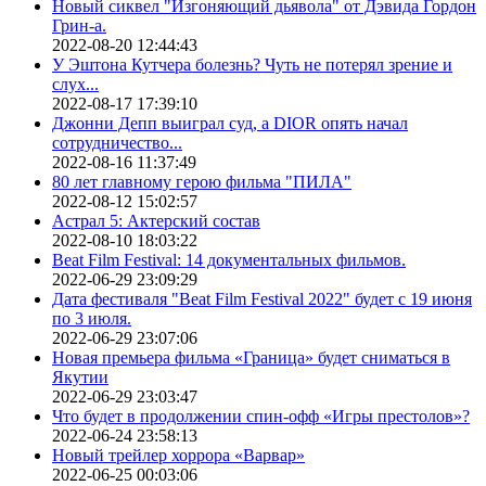
Новый сиквел "Изгоняющий дьявола" от Дэвида Гордон
Грин-а.
2022-08-20 12:44:43
У Эштона Кутчера болезнь? Чуть не потерял зрение и
слух...
2022-08-17 17:39:10
Джонни Депп выиграл суд, а DIOR опять начал
сотрудничество...
2022-08-16 11:37:49
80 лет главному герою фильма "ПИЛА"
2022-08-12 15:02:57
Астрал 5: Актерский состав
2022-08-10 18:03:22
Beat Film Festival: 14 документальных фильмов.
2022-06-29 23:09:29
Дата фестиваля "Beat Film Festival 2022" будет с 19 июня
по 3 июля.
2022-06-29 23:07:06
Новая премьера фильма «Граница» будет сниматься в
Якутии
2022-06-29 23:03:47
Что будет в продолжении спин-офф «Игры престолов»?
2022-06-24 23:58:13
Новый трейлер хоррора «Варвар»
2022-06-25 00:03:06