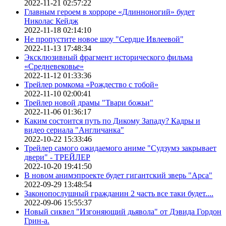
2022-11-21 02:57:22
Главным героем в хорроре «Длинноногий» будет
Николас Кейдж
2022-11-18 02:14:10
Не пропустите новое шоу "Сердце Ивлеевой"
2022-11-13 17:48:34
Эксклюзивный фрагмент исторического фильма
«Средневековье»
2022-11-12 01:33:36
Трейлер ромкома «Рождество с тобой»
2022-11-10 02:00:41
Трейлер новой драмы "Твари божьи"
2022-11-06 01:36:17
Каким состоится путь по Дикому Западу? Кадры и
видео сериала "Англичанка"
2022-10-22 15:33:46
Трейлер самого ожидаемого аниме "Судзумэ закрывает
двери" - ТРЕЙЛЕР
2022-10-20 19:41:50
В новом анимэпроекте будет гигантский зверь "Арса"
2022-09-29 13:48:54
Законопослушный гражданин 2 часть все таки будет....
2022-09-06 15:55:37
Новый сиквел "Изгоняющий дьявола" от Дэвида Гордон
Грин-а.