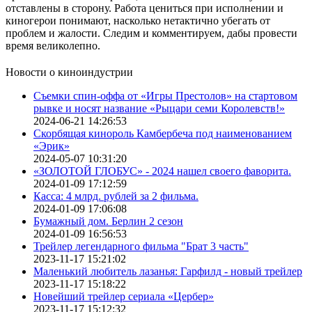
отставлены в сторону. Работа цениться при исполнении и
киногерои понимают, насколько нетактично убегать от
проблем и жалости. Следим и комментируем, дабы провести
время великолепно.
Новости о киноиндустрии
Съемки спин-оффа от «Игры Престолов» на стартовом
рывке и носят название «Рыцари семи Королевств!»
2024-06-21 14:26:53
Скорбящая кинороль Камбербеча под наименованием
«Эрик»
2024-05-07 10:31:20
«ЗОЛОТОЙ ГЛОБУС» - 2024 нашел своего фаворита.
2024-01-09 17:12:59
Касса: 4 млрд. рублей за 2 фильма.
2024-01-09 17:06:08
Бумажный дом. Берлин 2 сезон
2024-01-09 16:56:53
Трейлер легендарного фильма "Брат 3 часть"
2023-11-17 15:21:02
Маленький любитель лазанья: Гарфилд - новый трейлер
2023-11-17 15:18:22
Новейший трейлер сериала «Цербер»
2023-11-17 15:12:32