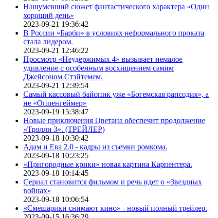
Нашумевший сюжет фантастического характера «Один
хороший день»
2023-09-21 19:36:42
В России «Барби» в условиях неформального проката
стала лидером.
2023-09-21 12:46:22
Просмотр «Неудержимых 4» вызывает немалое
удивление с особенным восхищением самим
Джейсоном Стэйтемем.
2023-09-21 12:39:54
Самый кассовый байопик уже «Богемская рапсодия», а
не «Оппенгеймер»
2023-09-19 15:38:47
Новые приключения Цветана обеспечит продолжение
«Тролли 3». (ТРЕЙЛЕР)
2023-09-18 10:30:42
Адам и Ева 2.0 - кадры из съемки ромкома.
2023-09-18 10:23:25
«Пригородные крики» новая картина Карпентера.
2023-09-18 10:14:45
Сериал становится фильмом и речь идет о «Звездных
войнах»
2023-09-18 10:06:54
«Смешарики снимают кино» - новый полный трейлер.
2023-09-15 16:36:29