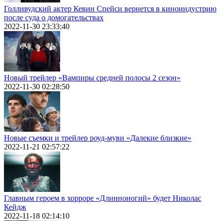
Голливудский актер Кевин Спейси вернется в киноиндустрию
после суда о домогательствах
2022-11-30 23:33:40
Новый трейлер «Вампиры средней полосы 2 сезон»
2022-11-30 02:28:50
Новые съемки и трейлер роуд-муви «Далекие близкие»
2022-11-21 02:57:22
Главным героем в хорроре «Длинноногий» будет Николас
Кейдж
2022-11-18 02:14:10