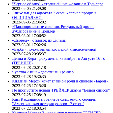
"Чёрное облако" - страшнейшие желание в Трейлере
2023-09-05 21:39:08
Линкольн для адвоката 3 сезон - сериал продлён.
ОФИЦИАЛЬНО.
2023-09-05 21:36:02
«Паранормальные явления. Ритуальный дом» -
дублированный Трейлер
2023-08-01 17:06:52
«Дворец» - отрывок из фильма.
2023-08-01 17:02:26
«Барби» положила начало целой киновселенной
2023-07-28 20:05:37
Деппа и Херд - документалка выйдет в Августе 16-го
(ТРЕЙЛЕР)
2023-07-28 20:01:18
Чувства Анны - дебютный Трейлер
2023-07-28 19:30:35
Киллиан Мерфи хочет главной роли в сиквеле «Барби»
2023-07-25 17:15:26
Не пропустите новый ТРЕЙЛЕР драмы "Белый список"
2023-07-25 17:08:19
Ким Кардашьян в трейлере ожидаемого сериала
"Американская история ужасов 12 сезон"
2023-07-22 18:03:54
Капитан Марвел 2 - поединок в космосе ТРЕЙЛЕР