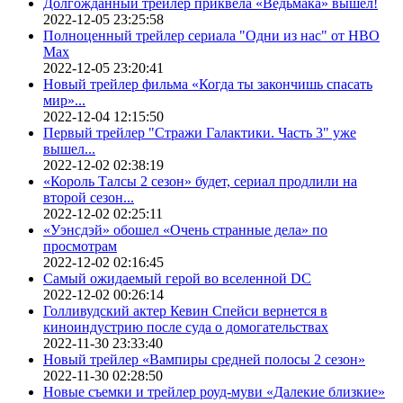
Долгожданный трейлер приквела «Ведьмака» вышел!
2022-12-05 23:25:58
Полноценный трейлер сериала "Одни из нас" от HBO
Max
2022-12-05 23:20:41
Новый трейлер фильма «Когда ты закончишь спасать
мир»...
2022-12-04 12:15:50
Первый трейлер "Стражи Галактики. Часть 3" уже
вышел...
2022-12-02 02:38:19
«Король Талсы 2 сезон» будет, сериал продлили на
второй сезон...
2022-12-02 02:25:11
«Уэнсдэй» обошел «Очень странные дела» по
просмотрам
2022-12-02 02:16:45
Самый ожидаемый герой во вселенной DC
2022-12-02 00:26:14
Голливудский актер Кевин Спейси вернется в
киноиндустрию после суда о домогательствах
2022-11-30 23:33:40
Новый трейлер «Вампиры средней полосы 2 сезон»
2022-11-30 02:28:50
Новые съемки и трейлер роуд-муви «Далекие близкие»