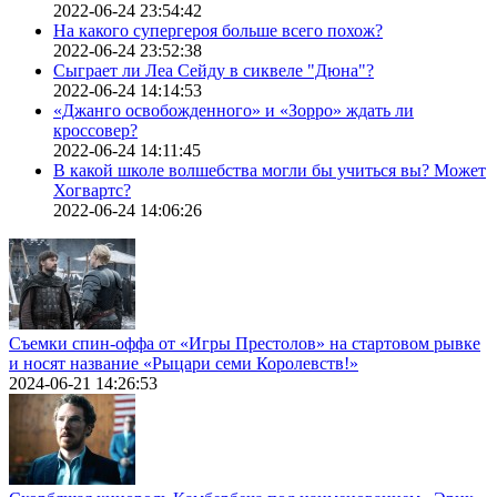
2022-06-24 23:54:42
На какого супергероя больше всего похож?
2022-06-24 23:52:38
Сыграет ли Леа Сейду в сиквеле "Дюна"?
2022-06-24 14:14:53
«Джанго освобожденного» и «Зорро» ждать ли
кроссовер?
2022-06-24 14:11:45
В какой школе волшебства могли бы учиться вы? Может
Хогвартс?
2022-06-24 14:06:26
Съемки спин-оффа от «Игры Престолов» на стартовом рывке
и носят название «Рыцари семи Королевств!»
2024-06-21 14:26:53