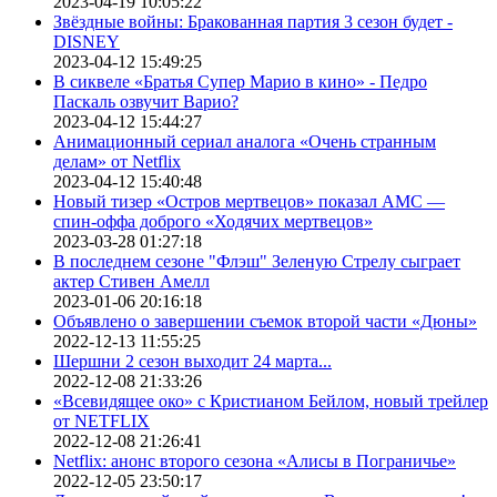
2023-04-19 10:05:22
Звёздные войны: Бракованная партия 3 сезон будет -
DISNEY
2023-04-12 15:49:25
В сиквеле «Братья Супер Марио в кино» - Педро
Паскаль озвучит Варио?
2023-04-12 15:44:27
Анимационный сериал аналога «Очень странным
делам» от Netflix
2023-04-12 15:40:48
Новый тизер «Остров мертвецов» показал АМС —
спин-оффа доброго «Ходячих мертвецов»
2023-03-28 01:27:18
В последнем сезоне "Флэш" Зеленую Стрелу сыграет
актер Стивен Амелл
2023-01-06 20:16:18
Объявлено о завершении съемок второй части «Дюны»
2022-12-13 11:55:25
Шершни 2 сезон выходит 24 марта...
2022-12-08 21:33:26
«Всевидящее око» с Кристианом Бейлом, новый трейлер
от NETFLIX
2022-12-08 21:26:41
Netflix: анонс второго сезона «Алисы в Пограничье»
2022-12-05 23:50:17