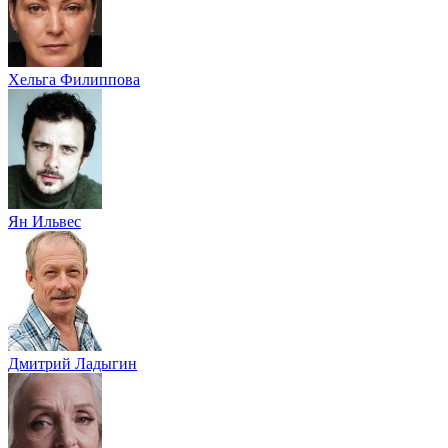
Хельга Филиппова
Ян Ильвес
Дмитрий Ладыгин