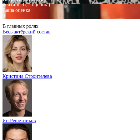
Рейтинг
9
( 2 оценок )
Ваша оценка
0
В главных ролях
Весь актёрский состав
Кристина Строителева
Ян Решетников