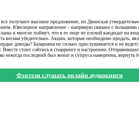
 все получают высокие предложение, но Двинская утвердительно
лением. Ювелирное направление – напрямую связано с большими 
планы и многие поймут, что в ее лице не плохой кандидат на ви
ть весьма убедительно. Акции, которые необходимо продать, я
 твердые доводы? Базаровна не сильно прислушивается и не веде
 Вместе стоит сойтись в спарринге и настроении. Отправившись
ко некогда последний был женат и супруга намеренна, вернуть б
Фэнтези слушать онлайн аудиокниги