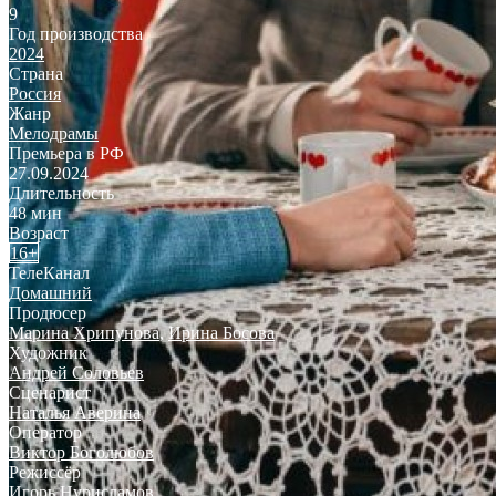
9
Год производства
2024
Страна
Россия
Жанр
Мелодрамы
Премьера в РФ
27.09.2024
Длительность
48 мин
Возраст
16+
ТелеКанал
Домашний
Продюсер
Марина Хрипунова
,
Ирина Босова
Художник
Андрей Соловьев
Сценарист
Наталья Аверина
Оператор
Виктор Боголюбов
Режиссёр
Игорь Нурисламов