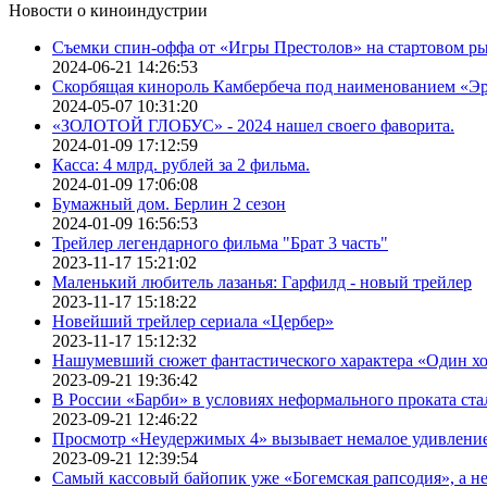
Новости о киноиндустрии
Съемки спин-оффа от «Игры Престолов» на стартовом ры
2024-06-21 14:26:53
Скорбящая кинороль Камбербеча под наименованием «Э
2024-05-07 10:31:20
«ЗОЛОТОЙ ГЛОБУС» - 2024 нашел своего фаворита.
2024-01-09 17:12:59
Касса: 4 млрд. рублей за 2 фильма.
2024-01-09 17:06:08
Бумажный дом. Берлин 2 сезон
2024-01-09 16:56:53
Трейлер легендарного фильма "Брат 3 часть"
2023-11-17 15:21:02
Маленький любитель лазанья: Гарфилд - новый трейлер
2023-11-17 15:18:22
Новейший трейлер сериала «Цербер»
2023-11-17 15:12:32
Нашумевший сюжет фантастического характера «Один х
2023-09-21 19:36:42
В России «Барби» в условиях неформального проката ста
2023-09-21 12:46:22
Просмотр «Неудержимых 4» вызывает немалое удивлени
2023-09-21 12:39:54
Самый кассовый байопик уже «Богемская рапсодия», а н