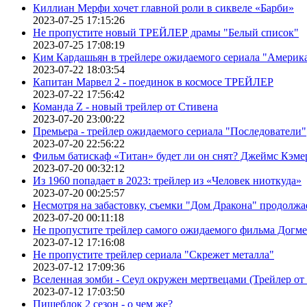
Киллиан Мерфи хочет главной роли в сиквеле «Барби»
2023-07-25 17:15:26
Не пропустите новый ТРЕЙЛЕР драмы "Белый список"
2023-07-25 17:08:19
Ким Кардашьян в трейлере ожидаемого сериала "Америка
2023-07-22 18:03:54
Капитан Марвел 2 - поединок в космосе ТРЕЙЛЕР
2023-07-22 17:56:42
Команда Z - новый трейлер от Стивена
2023-07-20 23:00:22
Премьера - трейлер ожидаемого сериала "Последователи"
2023-07-20 22:56:22
Фильм батискаф «Титан» будет ли он снят? Джеймс Кэме
2023-07-20 00:32:12
Из 1960 попадает в 2023: трейлер из «Человек ниоткуда»
2023-07-20 00:25:57
Несмотря на забастовку, съемки "Дом Дракона" продолжа
2023-07-20 00:11:18
Не пропустите трейлер самого ожидаемого фильма Догме
2023-07-12 17:16:08
Не пропустите трейлер сериала "Скрежет металла"
2023-07-12 17:09:36
Вселенная зомби - Сеул окружен мертвецами (Трейлер о
2023-07-12 17:03:50
Пищеблок 2 сезон - о чем же?