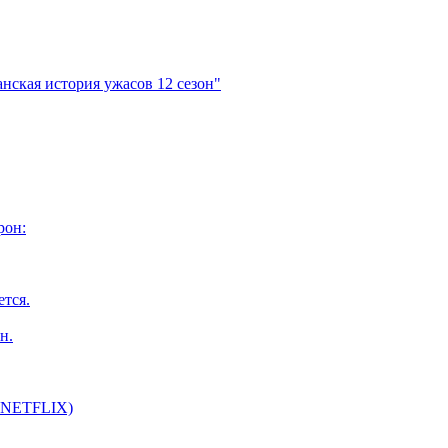
нская история ужасов 12 сезон"
рон:
ется.
н.
т NETFLIX)