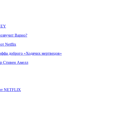
SNEY
 озвучит Варио?
т Netflix
оффа доброго «Ходячих мертвецов»
ер Стивен Амелл
 от NETFLIX