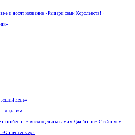
вке и носят название «Рыцари семи Королевств!»
рик»
ороший день»
ла лидером.
е с особенным восхищением самим Джейсоном Стэйтемем.
е «Оппенгеймер»