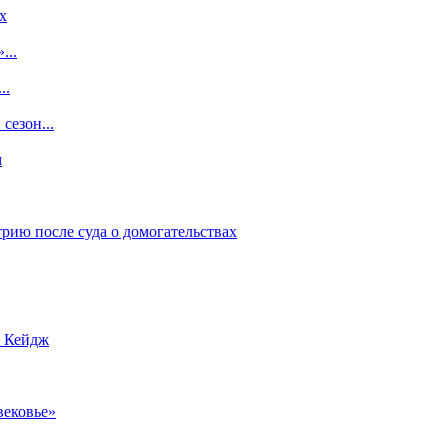
x
...
..
сезон...
м
рию после суда о домогательствах
с Кейдж
вековье»