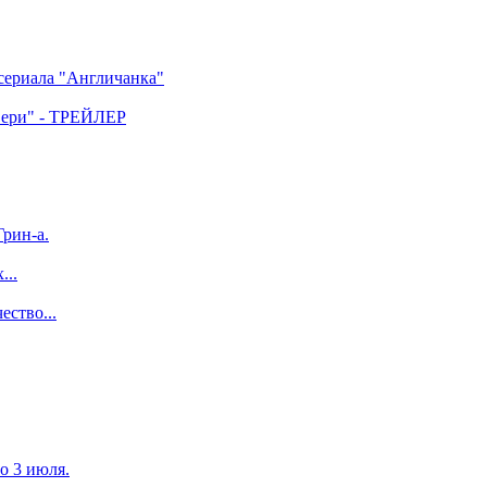
 сериала "Англичанка"
двери" - ТРЕЙЛЕР
рин-а.
...
ество...
по 3 июля.