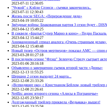
2023-07-11 12:36:05
"Чужой" с Кэйли Спэнси - съемки закончились..
2023-07-11 12:30:43
Жизнь после SEGA: «Перерождение дяди»
2023-04-19 10:05:22
Звёздные войны: Бракованная партия 3 сезон будет - DI
2023-04-12 15:49:25
В сиквеле «Братья Супер Марио в кино» - Педро Паскаль
2023-04-12 15:44:27
Анимационный сериал аналога «Очень странным делам» о
2023-04-12 15:40:48
Новый тизер «Остров мертвецов» показал АМС — спин-
2023-03-28 01:27:18
В последнем сезоне "Флэш" Зеленую Стрелу сыграет акт
2023-01-06 20:16:18
Объявлено о завершении съемок второй части «Дюны»
2022-12-13 11:55:25
Шершни 2 сезон выходит 24 марта...
2022-12-08 21:33:26
«Всевидящее око» с Кристианом Бейлом, новый трейлер
2022-12-08 21:26:41
Netflix: анонс второго сезона «Алисы в Пограничье»
2022-12-05 23:50:17
Долгожданный трейлер приквела «Ведьмака» вышел!
2022-12-05 23:25:58