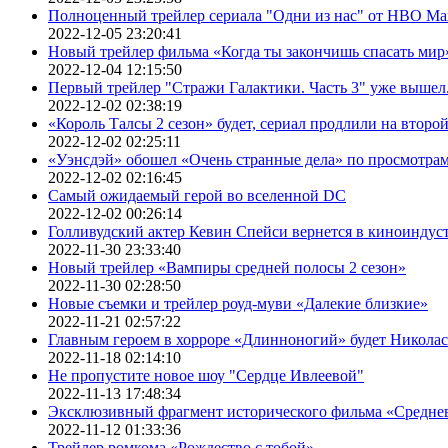
Полноценный трейлер сериала "Одни из нас" от HBO Ma
2022-12-05 23:20:41
Новый трейлер фильма «Когда ты закончишь спасать мир»
2022-12-04 12:15:50
Первый трейлер "Стражи Галактики. Часть 3" уже вышел.
2022-12-02 02:38:19
«Король Талсы 2 сезон» будет, сериал продлили на второй 
2022-12-02 02:25:11
«Уэнсдэй» обошел «Очень странные дела» по просмотра
2022-12-02 02:16:45
Самый ожидаемый герой во вселенной DC
2022-12-02 00:26:14
Голливудский актер Кевин Спейси вернется в киноиндуст
2022-11-30 23:33:40
Новый трейлер «Вампиры средней полосы 2 сезон»
2022-11-30 02:28:50
Новые съемки и трейлер роуд-муви «Далекие близкие»
2022-11-21 02:57:22
Главным героем в хорроре «Длинноногий» будет Никола
2022-11-18 02:14:10
Не пропустите новое шоу "Сердце Ивлеевой"
2022-11-13 17:48:34
Эксклюзивный фрагмент исторического фильма «Средне
2022-11-12 01:33:36
Трейлер ромкома «Рождество с тобой»