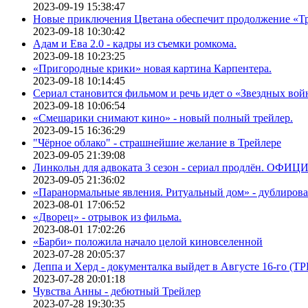
2023-09-19 15:38:47
Новые приключения Цветана обеспечит продолжение «Т
2023-09-18 10:30:42
Адам и Ева 2.0 - кадры из съемки ромкома.
2023-09-18 10:23:25
«Пригородные крики» новая картина Карпентера.
2023-09-18 10:14:45
Сериал становится фильмом и речь идет о «Звездных вой
2023-09-18 10:06:54
«Смешарики снимают кино» - новый полный трейлер.
2023-09-15 16:36:29
"Чёрное облако" - страшнейшие желание в Трейлере
2023-09-05 21:39:08
Линкольн для адвоката 3 сезон - сериал продлён. ОФИ
2023-09-05 21:36:02
«Паранормальные явления. Ритуальный дом» - дублиров
2023-08-01 17:06:52
«Дворец» - отрывок из фильма.
2023-08-01 17:02:26
«Барби» положила начало целой киновселенной
2023-07-28 20:05:37
Деппа и Херд - документалка выйдет в Августе 16-го (
2023-07-28 20:01:18
Чувства Анны - дебютный Трейлер
2023-07-28 19:30:35