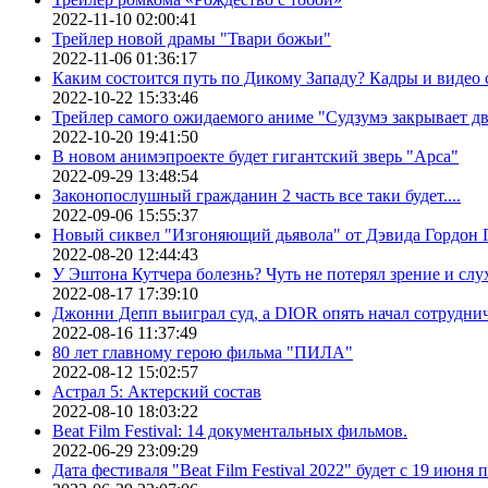
2022-11-10 02:00:41
Трейлер новой драмы "Твари божьи"
2022-11-06 01:36:17
Каким состоится путь по Дикому Западу? Кадры и видео
2022-10-22 15:33:46
Трейлер самого ожидаемого аниме "Судзумэ закрывает 
2022-10-20 19:41:50
В новом анимэпроекте будет гигантский зверь "Арса"
2022-09-29 13:48:54
Законопослушный гражданин 2 часть все таки будет....
2022-09-06 15:55:37
Новый сиквел "Изгоняющий дьявола" от Дэвида Гордон Г
2022-08-20 12:44:43
У Эштона Кутчера болезнь? Чуть не потерял зрение и слух
2022-08-17 17:39:10
Джонни Депп выиграл суд, а DIOR опять начал сотруднич
2022-08-16 11:37:49
80 лет главному герою фильма "ПИЛА"
2022-08-12 15:02:57
Астрал 5: Актерский состав
2022-08-10 18:03:22
Beat Film Festival: 14 документальных фильмов.
2022-06-29 23:09:29
Дата фестиваля "Beat Film Festival 2022" будет с 19 июня 