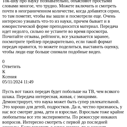
Ток-шоу про науку познавательно, объясняют простыми
словами многое, что трудно. Можете включить и смотреть
почти в неограниченном количестве, когда добавятся серии,
то там пометят, чтобы вы зашли и посмотрели еще. Очень
интересно узнавать что-то из науки, причем бывает и в
юмористической форме преподносится материал. Передача
идет недолго, сильно не устанете во время просмотра.
Почитайте отзывы, рейтинги, все указывается заранее,
посмотрите трейлер предварительно, если такой формат
передач нравится, то можете поделиться, выставить оценку,
чтобы люди еще больше снимали подобные видео.
0
Ответить
К
Ксения
05/11/2024 11:49
Пусть вот таких передач будет побольше на ТВ, чем всякого
шлака. Передача интересная, живая, с эмоциями.
Демонстрирует, что наука может быть супер увлекательной.
Это хорошо для детей, подростков. Да и, честно признаюсь, у
нас все смотрят дома, дети и взрослые. Взрослым тоже крайне
любопытны все эти эксперименты. По режиссуре никаких
вопросов. Интересно смотреть с первой до последней