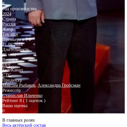
8
Год производства
2024
Страна
Россия
Жанр
Ток-шоу
Премьера в РФ
21.09.2024
Длительность
46 мин
Возраст
16+
ТелеКанал
СТС
Продюсер
Максим Рыбаков
,
Александра Гройсман
Режиссёр
Станислав Ильченко
Рейтинг
8
( 1 оценок )
Ваша оценка
0
В главных ролях
Весь актёрский состав