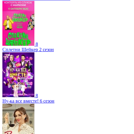
8
Сплетни Шейкер 2 сезон
8
Ну-ка все вместе! 6 сезон