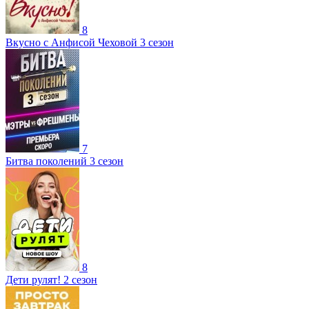
8
Вкусно с Анфисой Чеховой 3 сезон
7
Битва поколений 3 сезон
8
Дети рулят! 2 сезон