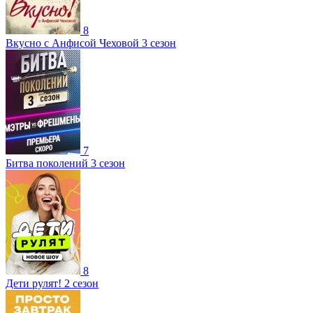
8
Вкусно с Анфисой Чеховой 3 сезон
7
Битва поколений 3 сезон
8
Дети рулят! 2 сезон