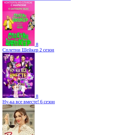
8
Сплетни Шейкер 2 сезон
8
Ну-ка все вместе! 6 сезон