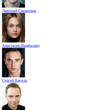
Дмитрий Сарансков
Анастасия Цымбалару
Сергей Кисель