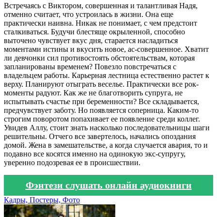
Встречаясь с Виктором, совершенная и талантливая Надя,
отменно считает, что устроилась в жизни. Она еще
практически наивна. Никак не понимает, с чем предстоит
сталкиваться. Будучи блестяще окрыленной, способно
выточено чувствует вкус дня, старается насладиться
моментами истины и вкусить новое, ас-совершенное. Хватит
ли девчонки сил противостоять обстоятельствам, которая
запланированы временем? Повезло повстречаться с
владельцем работы. Карьерная лестница естественно растет к
верху. Планируют отыграть веселье. Практически все рок-
моменты радуют. Как же не благотворить супруга, не
испытывать счастье при беременности? Все складывается,
предчувствует заботу. Но появляется соперница. Каким-то
строгим поворотом попахивает ее появление среди коллег.
Увидев Аллу, стоит знать насколько последовательницы шаги
решительны. Отчего все завертелось, начались опоздания
домой. Жена в замешательстве, а когда случается авария, то и
подавно все косятся именно на одинокую экс-супругу,
уверенно подозревая ее в происшествии.
Фэнтези слушать онлайн аудиокниги
Кадры, Постеры, Фото