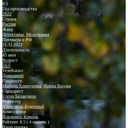
8.5
Год производства
2022
Страна
Россия
Жанр
Детективы
,
Мелодрамы
Премьера в РФ
21.11.2022
Длительность
45 мин
Возраст
16+
ТелеКанал
Домашний
Продюсер
Марина Хрипунова
,
Ирина Босова
Сценарист
Елена Баландина
Режиссёр
Александр Буденный
Композитор
Владимир Крипак
Рейтинг
8.5
( 4 оценок )
Ваша оценка