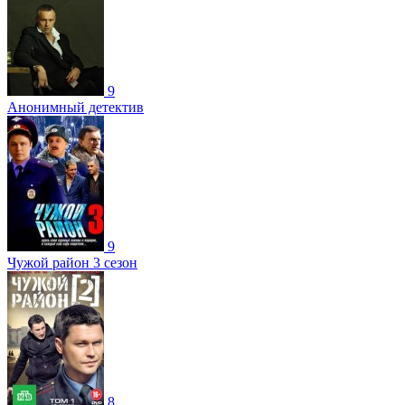
9
Анонимный детектив
9
Чужой район 3 сезон
8