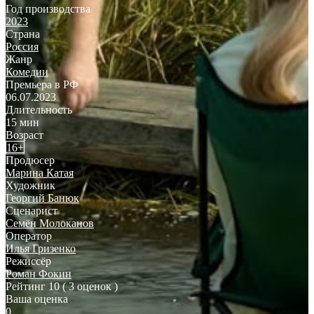
Год производства
2023
Страна
Россия
Жанр
Комедии
Премьера в РФ
06.07.2023
Длительность
15 мин
Возраст
16+
Продюсер
Марина Катая
Художник
Георгий Банюк
Сценарист
Семён Молоканов
Оператор
Илья Гризенко
Режиссёр
Роман Фокин
Рейтинг
10
( 3 оценок )
Ваша оценка
0