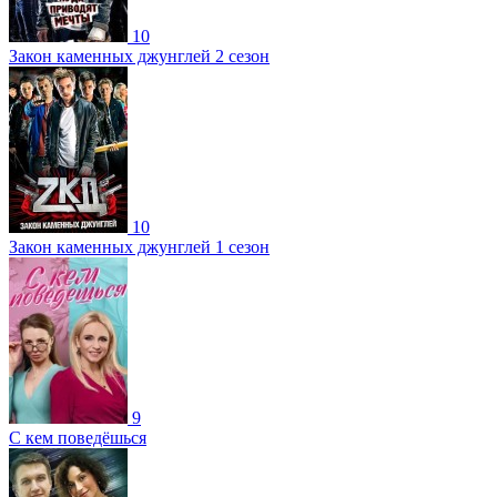
10
Закон каменных джунглей 2 сезон
10
Закон каменных джунглей 1 сезон
9
С кем поведёшься