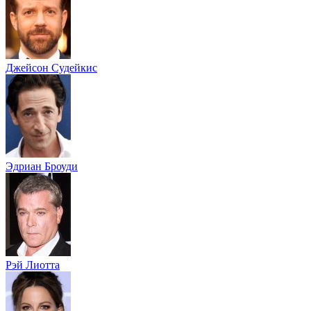
Джейсон Судейкис
Эдриан Броуди
Рэй Лиотта