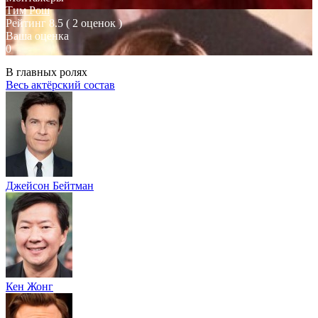
Тим Рош
Рейтинг
8.5
( 2 оценок )
Ваша оценка
0
В главных ролях
Весь актёрский состав
Джейсон Бейтман
Кен Жонг