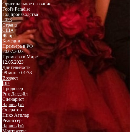
Оригинальное название
Fool's Paradise
Год производства
2023
Страна
США
Жанр
Комедии
Премьера в РФ
20.07.2023
Премьера в Мире
12.05.2023
Длительность
98 мин. / 01:38
Возраст
18+
Продюсер
Рик Дагдэйл
Сценарист
Чарли Дэй
Оператор
Нико Агилар
Режиссёр
Чарли Дэй
Монтажеры