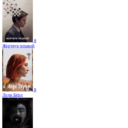
8
Жертвуя пешкой
8
Леди Бёрд