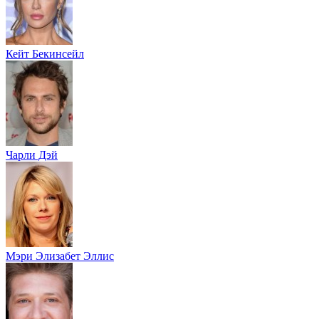
Кейт Бекинсейл
Чарли Дэй
Мэри Элизабет Эллис