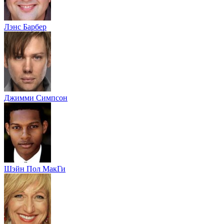
Лэнс Барбер
Джимми Симпсон
Шэйн Пол МакГи