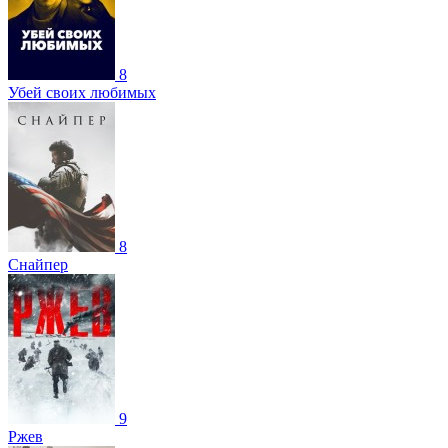
8
Убей своих любимых
8
Снайпер
9
Ржев