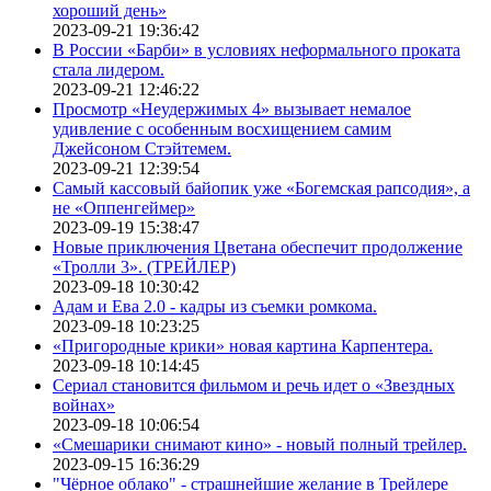
хороший день»
2023-09-21 19:36:42
В России «Барби» в условиях неформального проката
стала лидером.
2023-09-21 12:46:22
Просмотр «Неудержимых 4» вызывает немалое
удивление с особенным восхищением самим
Джейсоном Стэйтемем.
2023-09-21 12:39:54
Самый кассовый байопик уже «Богемская рапсодия», а
не «Оппенгеймер»
2023-09-19 15:38:47
Новые приключения Цветана обеспечит продолжение
«Тролли 3». (ТРЕЙЛЕР)
2023-09-18 10:30:42
Адам и Ева 2.0 - кадры из съемки ромкома.
2023-09-18 10:23:25
«Пригородные крики» новая картина Карпентера.
2023-09-18 10:14:45
Сериал становится фильмом и речь идет о «Звездных
войнах»
2023-09-18 10:06:54
«Смешарики снимают кино» - новый полный трейлер.
2023-09-15 16:36:29
"Чёрное облако" - страшнейшие желание в Трейлере