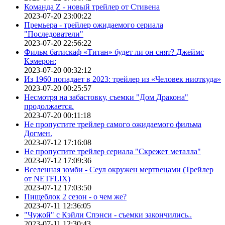
Команда Z - новый трейлер от Стивена
2023-07-20 23:00:22
Премьера - трейлер ожидаемого сериала
"Последователи"
2023-07-20 22:56:22
Фильм батискаф «Титан» будет ли он снят? Джеймс
Кэмерон:
2023-07-20 00:32:12
Из 1960 попадает в 2023: трейлер из «Человек ниоткуда»
2023-07-20 00:25:57
Несмотря на забастовку, съемки "Дом Дракона"
продолжается.
2023-07-20 00:11:18
Не пропустите трейлер самого ожидаемого фильма
Догмен.
2023-07-12 17:16:08
Не пропустите трейлер сериала "Скрежет металла"
2023-07-12 17:09:36
Вселенная зомби - Сеул окружен мертвецами (Трейлер
от NETFLIX)
2023-07-12 17:03:50
Пищеблок 2 сезон - о чем же?
2023-07-11 12:36:05
"Чужой" с Кэйли Спэнси - съемки закончились..
2023-07-11 12:30:43