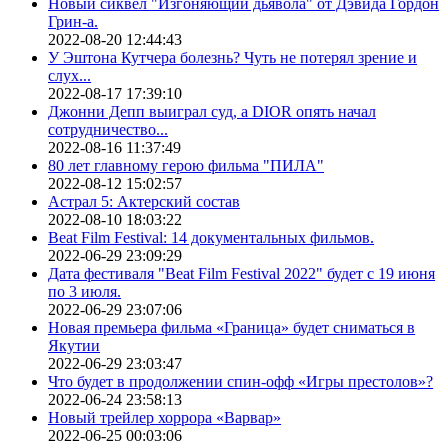
Новый сиквел "Изгоняющий дьявола" от Дэвида Гордон
Грин-а.
2022-08-20 12:44:43
У Эштона Кутчера болезнь? Чуть не потерял зрение и
слух...
2022-08-17 17:39:10
Джонни Депп выиграл суд, а DIOR опять начал
сотрудничество...
2022-08-16 11:37:49
80 лет главному герою фильма "ПИЛА"
2022-08-12 15:02:57
Астрал 5: Актерский состав
2022-08-10 18:03:22
Beat Film Festival: 14 документальных фильмов.
2022-06-29 23:09:29
Дата фестиваля "Beat Film Festival 2022" будет с 19 июня
по 3 июля.
2022-06-29 23:07:06
Новая премьера фильма «Граница» будет сниматься в
Якутии
2022-06-29 23:03:47
Что будет в продолжении спин-офф «Игры престолов»?
2022-06-24 23:58:13
Новый трейлер хоррора «Варвар»
2022-06-25 00:03:06