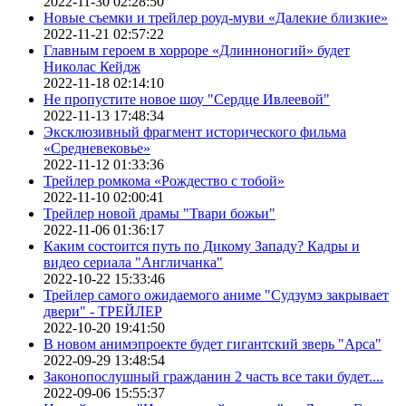
2022-11-30 02:28:50
Новые съемки и трейлер роуд-муви «Далекие близкие»
2022-11-21 02:57:22
Главным героем в хорроре «Длинноногий» будет
Николас Кейдж
2022-11-18 02:14:10
Не пропустите новое шоу "Сердце Ивлеевой"
2022-11-13 17:48:34
Эксклюзивный фрагмент исторического фильма
«Средневековье»
2022-11-12 01:33:36
Трейлер ромкома «Рождество с тобой»
2022-11-10 02:00:41
Трейлер новой драмы "Твари божьи"
2022-11-06 01:36:17
Каким состоится путь по Дикому Западу? Кадры и
видео сериала "Англичанка"
2022-10-22 15:33:46
Трейлер самого ожидаемого аниме "Судзумэ закрывает
двери" - ТРЕЙЛЕР
2022-10-20 19:41:50
В новом анимэпроекте будет гигантский зверь "Арса"
2022-09-29 13:48:54
Законопослушный гражданин 2 часть все таки будет....
2022-09-06 15:55:37