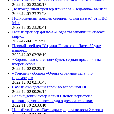
2022-12-05 23:50:17
Долгожданный трейлер приквела «Ведьмака» вышел!
2022-12-05 23:25:58
Полноценный трейлер сериала "Одни из нас" от HBO
Max
2022-12-05 23:20:41
Новый трейлер фильма «Когда ты закончишь спасать
мир»...
2022-12-04 12:15:50
Первый трейлер "Стражи Галактики. Часть 3" уже
вышел...
2022-12-02 02:38:19
«Король Талсы 2 сезон» будет, сериал продлили на
второй сезон...
2022-12-02 02:25:11
«Уэнсдэй» обошел «Очень странные дела» по
просмотрам
2022-12-02 02:16:45
Самый ожидаемый герой во вселенной DC
2022-12-02 00:26:14
Голливудский актер Кевин Спейси вернется в
киноиндустрию после суда о домогательствах
2022-11-30 23:33:40
Новый трейлер «Вампиры средней полосы 2 сезон»