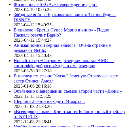
Жизнь после SEGA: «Перерождение дяди»
2023-04-19 10:05:22
Звёздные войны: Бракованная партия 3 сезон будет -
DISNEY
2023-04-12 15:49:25
В сиквеле «Братья Супер Марио в кино» - Педро
Паскаль озвучит Варио?
2023-04-12 15:44:27
Анимационный сериал аналога «Очень странным
делам» от Netflix
2023-04-12 15:40:48
Новый тизер «Остров мертвецов» показал АМС —
спин-оффа доброго «Ходячих мертвецов»
2023-03-28 01:27:18
В последнем сезоне "Флэш" Зеленую Стрелу сыграет
актер Стивен Амелл
2023-01-06 20:16:18
Объявлено о завершении съемок второй части «Дюны»
2022-12-13 11:55:25
Шершни 2 сезон выходит 24 марта...
2022-12-08 21:33:26
«Всевидящее око» с Кристианом Бейлом, новый трейлер
от NETFLIX
2022-12-08 21:26:41
Netflix: анонс второго сезона «Алисы в Пограничье»