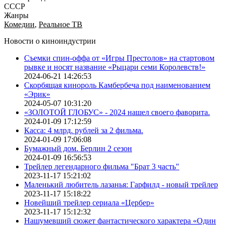
СССР
Жанры
Комедии
,
Реальное ТВ
Новости о киноиндустрии
Съемки спин-оффа от «Игры Престолов» на стартовом
рывке и носят название «Рыцари семи Королевств!»
2024-06-21 14:26:53
Скорбящая кинороль Камбербеча под наименованием
«Эрик»
2024-05-07 10:31:20
«ЗОЛОТОЙ ГЛОБУС» - 2024 нашел своего фаворита.
2024-01-09 17:12:59
Касса: 4 млрд. рублей за 2 фильма.
2024-01-09 17:06:08
Бумажный дом. Берлин 2 сезон
2024-01-09 16:56:53
Трейлер легендарного фильма "Брат 3 часть"
2023-11-17 15:21:02
Маленький любитель лазанья: Гарфилд - новый трейлер
2023-11-17 15:18:22
Новейший трейлер сериала «Цербер»
2023-11-17 15:12:32
Нашумевший сюжет фантастического характера «Один