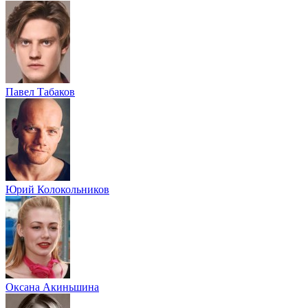
Павел Табаков
Юрий Колокольников
Оксана Акиньшина