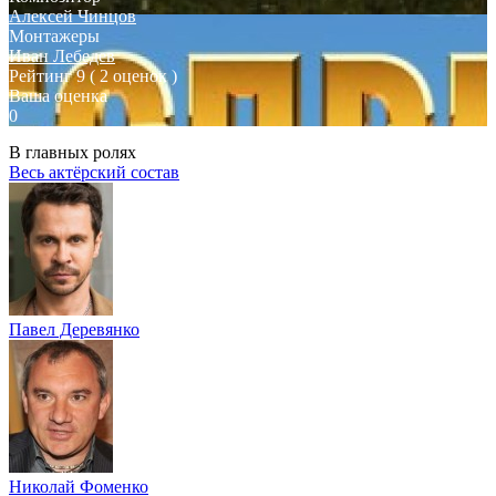
Алексей Чинцов
Монтажеры
Иван Лебедев
Рейтинг
9
( 2 оценок )
Ваша оценка
0
В главных ролях
Весь актёрский состав
Павел Деревянко
Николай Фоменко