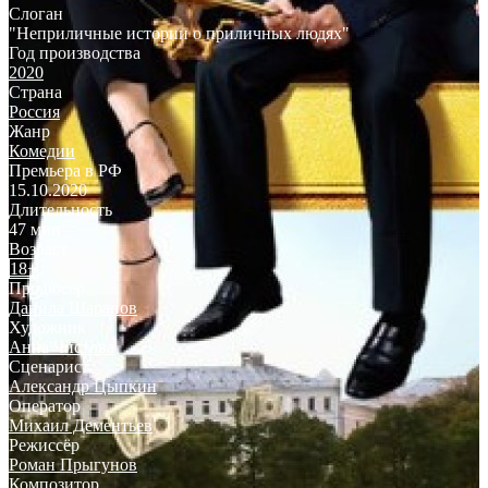
Слоган
"Неприличные истории о приличных людях"
Год производства
2020
Страна
Россия
Жанр
Комедии
Премьера в РФ
15.10.2020
Длительность
47 мин
Возраст
18+
Продюсер
Данила Шарапов
Художник
Анна Чистова
Сценарист
Александр Цыпкин
Оператор
Михаил Дементьев
Режиссёр
Роман Прыгунов
Композитор