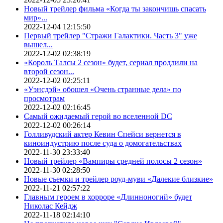
Новый трейлер фильма «Когда ты закончишь спасать
мир»...
2022-12-04 12:15:50
Первый трейлер "Стражи Галактики. Часть 3" уже
вышел...
2022-12-02 02:38:19
«Король Талсы 2 сезон» будет, сериал продлили на
второй сезон...
2022-12-02 02:25:11
«Уэнсдэй» обошел «Очень странные дела» по
просмотрам
2022-12-02 02:16:45
Самый ожидаемый герой во вселенной DC
2022-12-02 00:26:14
Голливудский актер Кевин Спейси вернется в
киноиндустрию после суда о домогательствах
2022-11-30 23:33:40
Новый трейлер «Вампиры средней полосы 2 сезон»
2022-11-30 02:28:50
Новые съемки и трейлер роуд-муви «Далекие близкие»
2022-11-21 02:57:22
Главным героем в хорроре «Длинноногий» будет
Николас Кейдж
2022-11-18 02:14:10