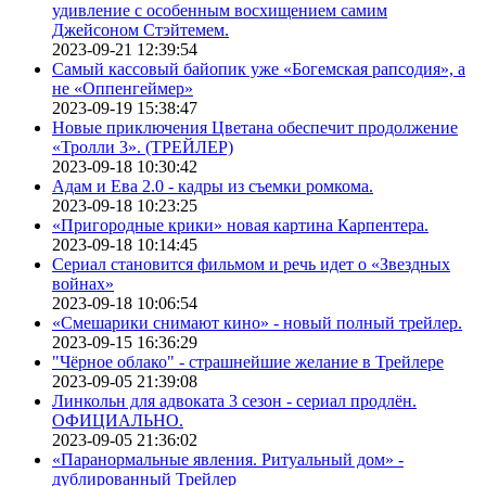
удивление с особенным восхищением самим
Джейсоном Стэйтемем.
2023-09-21 12:39:54
Самый кассовый байопик уже «Богемская рапсодия», а
не «Оппенгеймер»
2023-09-19 15:38:47
Новые приключения Цветана обеспечит продолжение
«Тролли 3». (ТРЕЙЛЕР)
2023-09-18 10:30:42
Адам и Ева 2.0 - кадры из съемки ромкома.
2023-09-18 10:23:25
«Пригородные крики» новая картина Карпентера.
2023-09-18 10:14:45
Сериал становится фильмом и речь идет о «Звездных
войнах»
2023-09-18 10:06:54
«Смешарики снимают кино» - новый полный трейлер.
2023-09-15 16:36:29
"Чёрное облако" - страшнейшие желание в Трейлере
2023-09-05 21:39:08
Линкольн для адвоката 3 сезон - сериал продлён.
ОФИЦИАЛЬНО.
2023-09-05 21:36:02
«Паранормальные явления. Ритуальный дом» -
дублированный Трейлер