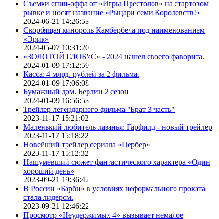
Съемки спин-оффа от «Игры Престолов» на стартовом
рывке и носят название «Рыцари семи Королевств!»
2024-06-21 14:26:53
Скорбящая кинороль Камбербеча под наименованием
«Эрик»
2024-05-07 10:31:20
«ЗОЛОТОЙ ГЛОБУС» - 2024 нашел своего фаворита.
2024-01-09 17:12:59
Касса: 4 млрд. рублей за 2 фильма.
2024-01-09 17:06:08
Бумажный дом. Берлин 2 сезон
2024-01-09 16:56:53
Трейлер легендарного фильма "Брат 3 часть"
2023-11-17 15:21:02
Маленький любитель лазанья: Гарфилд - новый трейлер
2023-11-17 15:18:22
Новейший трейлер сериала «Цербер»
2023-11-17 15:12:32
Нашумевший сюжет фантастического характера «Один
хороший день»
2023-09-21 19:36:42
В России «Барби» в условиях неформального проката
стала лидером.
2023-09-21 12:46:22
Просмотр «Неудержимых 4» вызывает немалое