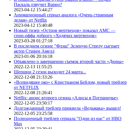
Паскаль озвучит Варио?
2023-04-12 15:44:27
Анимационный сериал аналога «Очень странным
делам» от Netflix
2023-04-12 15:40:48
Новый тизер «Остров мертвецов» показал АМС —
спин-оффа доброго «Ходячих мертвецов»
2023-03-28 01:27:18
В последнем сезоне "Флэш" Зеленую Стрелу сыграет
актер Стивен Амелл
2023-01-06 20:16:18
Объявлено о завершении съемок второй части «Дюны»
2022-12-13 11:55:25
Шершни 2 сезон выходит 24 марта...
2022-12-08 21:33:26
«Всевидящее око» с Кристианом Бейлом, новый трейлер
от NETFLIX
2022-12-08 21:26:41
Netflix: анонс второго сезона «Алисы в Пограничье»
2022-12-05 23:50:17
Долгожданный трейлер приквела «Ведьмака» вышел!
2022-12-05 23:25:58
Полноценный трейлер сериала "Одни из нас" от HBO
Max
2022-12-05 23:20:41