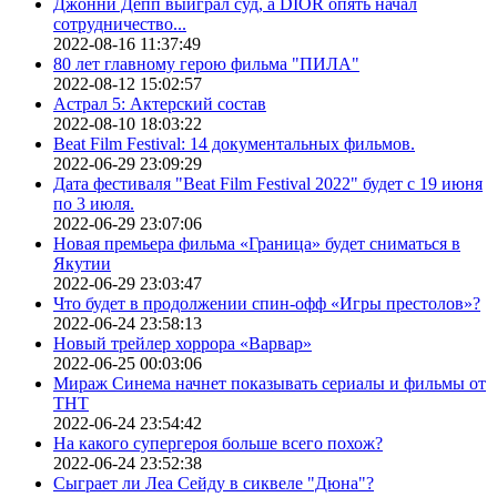
Джонни Депп выиграл суд, а DIOR опять начал
сотрудничество...
2022-08-16 11:37:49
80 лет главному герою фильма "ПИЛА"
2022-08-12 15:02:57
Астрал 5: Актерский состав
2022-08-10 18:03:22
Beat Film Festival: 14 документальных фильмов.
2022-06-29 23:09:29
Дата фестиваля "Beat Film Festival 2022" будет с 19 июня
по 3 июля.
2022-06-29 23:07:06
Новая премьера фильма «Граница» будет сниматься в
Якутии
2022-06-29 23:03:47
Что будет в продолжении спин-офф «Игры престолов»?
2022-06-24 23:58:13
Новый трейлер хоррора «Варвар»
2022-06-25 00:03:06
Мираж Синема начнет показывать сериалы и фильмы от
ТНТ
2022-06-24 23:54:42
На какого супергероя больше всего похож?
2022-06-24 23:52:38
Сыграет ли Леа Сейду в сиквеле "Дюна"?