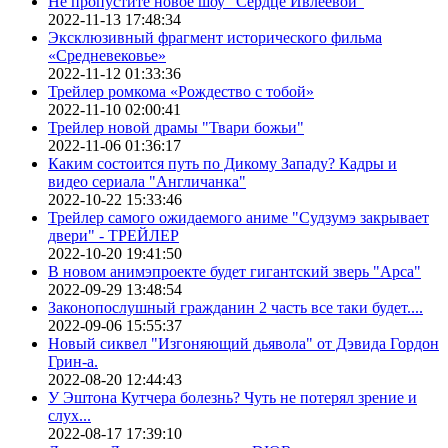
Не пропустите новое шоу "Сердце Ивлеевой"
2022-11-13 17:48:34
Эксклюзивный фрагмент исторического фильма
«Средневековье»
2022-11-12 01:33:36
Трейлер ромкома «Рождество с тобой»
2022-11-10 02:00:41
Трейлер новой драмы "Твари божьи"
2022-11-06 01:36:17
Каким состоится путь по Дикому Западу? Кадры и
видео сериала "Англичанка"
2022-10-22 15:33:46
Трейлер самого ожидаемого аниме "Судзумэ закрывает
двери" - ТРЕЙЛЕР
2022-10-20 19:41:50
В новом анимэпроекте будет гигантский зверь "Арса"
2022-09-29 13:48:54
Законопослушный гражданин 2 часть все таки будет....
2022-09-06 15:55:37
Новый сиквел "Изгоняющий дьявола" от Дэвида Гордон
Грин-а.
2022-08-20 12:44:43
У Эштона Кутчера болезнь? Чуть не потерял зрение и
слух...
2022-08-17 17:39:10