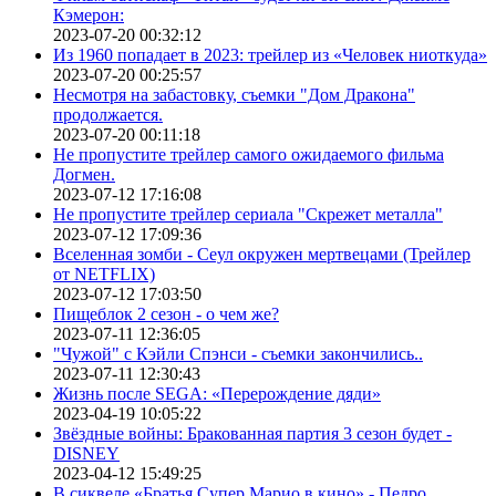
Кэмерон:
2023-07-20 00:32:12
Из 1960 попадает в 2023: трейлер из «Человек ниоткуда»
2023-07-20 00:25:57
Несмотря на забастовку, съемки "Дом Дракона"
продолжается.
2023-07-20 00:11:18
Не пропустите трейлер самого ожидаемого фильма
Догмен.
2023-07-12 17:16:08
Не пропустите трейлер сериала "Скрежет металла"
2023-07-12 17:09:36
Вселенная зомби - Сеул окружен мертвецами (Трейлер
от NETFLIX)
2023-07-12 17:03:50
Пищеблок 2 сезон - о чем же?
2023-07-11 12:36:05
"Чужой" с Кэйли Спэнси - съемки закончились..
2023-07-11 12:30:43
Жизнь после SEGA: «Перерождение дяди»
2023-04-19 10:05:22
Звёздные войны: Бракованная партия 3 сезон будет -
DISNEY
2023-04-12 15:49:25
В сиквеле «Братья Супер Марио в кино» - Педро