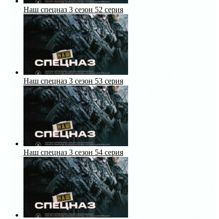
Наш спецназ 3 сезон 52 серия
Наш спецназ 3 сезон 53 серия
Наш спецназ 3 сезон 54 серия