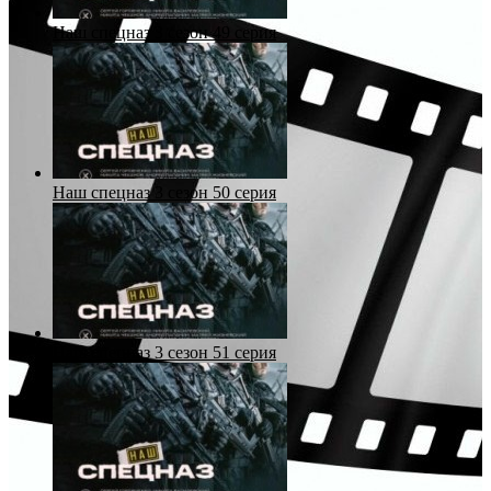
Наш спецназ 3 сезон 49 серия
Наш спецназ 3 сезон 50 серия
Наш спецназ 3 сезон 51 серия