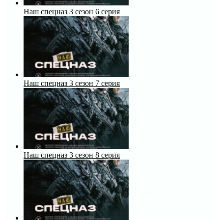
Наш спецназ 3 сезон 6 серия
Наш спецназ 3 сезон 7 серия
Наш спецназ 3 сезон 8 серия