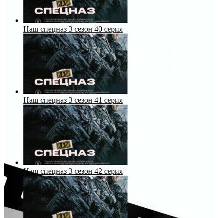
Наш спецназ 3 сезон 40 серия
Наш спецназ 3 сезон 41 серия
Наш спецназ 3 сезон 42 серия