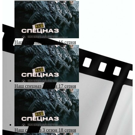
Наш спецназ 3 сезон 16 серия
Наш спецназ 3 сезон 17 серия
Наш спецназ 3 сезон 18 серия