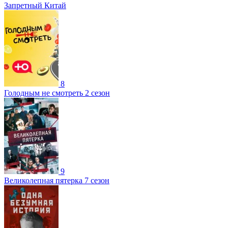
Запретный Китай
8
Голодным не смотреть 2 сезон
9
Великолепная пятерка 7 сезон