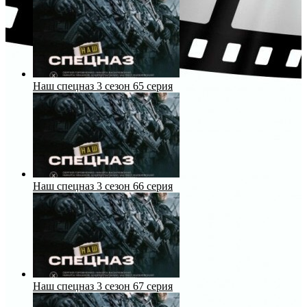
Наш спецназ 3 сезон 65 серия
Наш спецназ 3 сезон 66 серия
Наш спецназ 3 сезон 67 серия