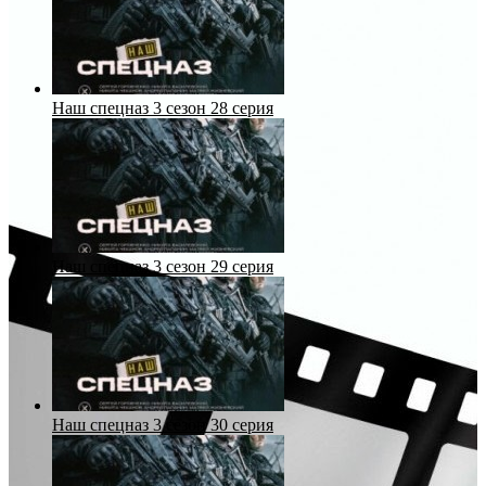
Наш спецназ 3 сезон 28 серия
Наш спецназ 3 сезон 29 серия
Наш спецназ 3 сезон 30 серия