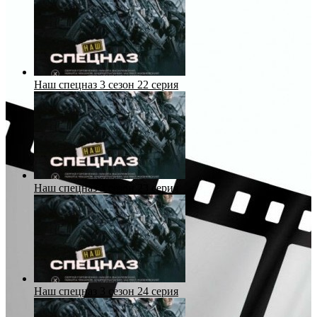
Наш спецназ 3 сезон 22 серия
Наш спецназ 3 сезон 23 серия
Наш спецназ 3 сезон 24 серия