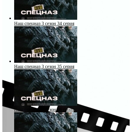
Наш спецназ 3 сезон 34 серия
Наш спецназ 3 сезон 35 серия
Наш спецназ 3 сезон 36 серия