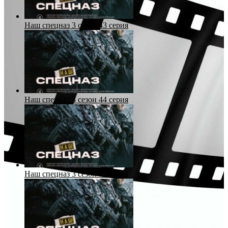
Наш спецназ 3 сезон 43 серия
Наш спецназ 3 сезон 44 серия
Наш спецназ 3 сезон 45 серия