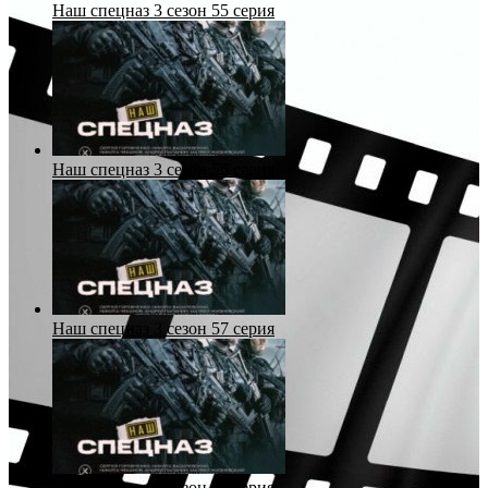
Наш спецназ 3 сезон 55 серия
Наш спецназ 3 сезон 56 серия
Наш спецназ 3 сезон 57 серия
Наш спецназ 3 сезон 58 серия