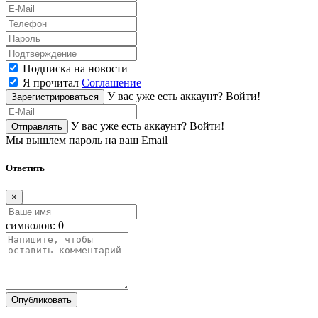
Подписка на новости
Я прочитал
Соглашение
У вас уже есть аккаунт?
Войти!
Зарегистрироваться
У вас уже есть аккаунт?
Войти!
Отправлять
Мы вышлем пароль на ваш Email
Ответить
×
символов:
0
Опубликовать