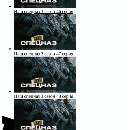
Наш спецназ 3 сезон 46 серия
Наш спецназ 3 сезон 47 серия
Наш спецназ 3 сезон 48 серия