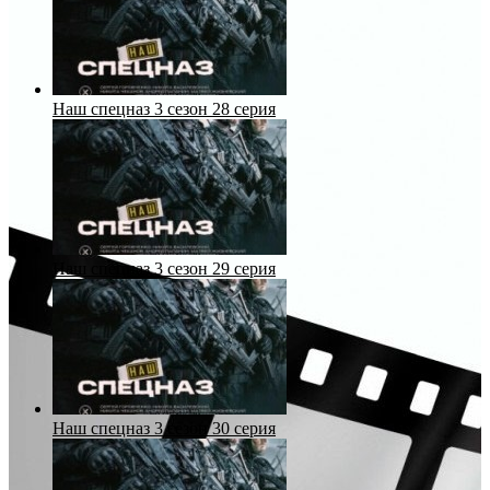
Наш спецназ 3 сезон 28 серия
Наш спецназ 3 сезон 29 серия
Наш спецназ 3 сезон 30 серия