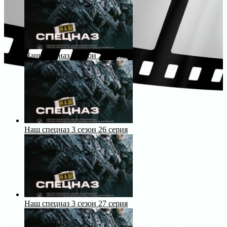
Наш спецназ 3 сезон 25 серия
Наш спецназ 3 сезон 26 серия
Наш спецназ 3 сезон 27 серия