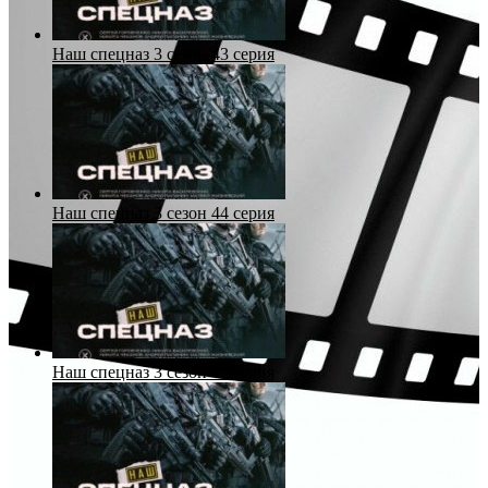
Наш спецназ 3 сезон 43 серия
Наш спецназ 3 сезон 44 серия
Наш спецназ 3 сезон 45 серия