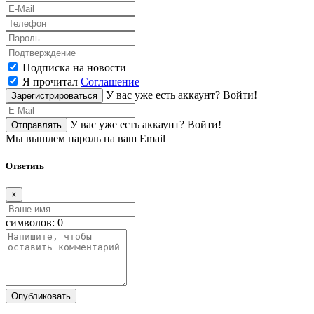
Подписка на новости
Я прочитал
Соглашение
У вас уже есть аккаунт?
Войти!
Зарегистрироваться
У вас уже есть аккаунт?
Войти!
Отправлять
Мы вышлем пароль на ваш Email
Ответить
×
символов:
0
Опубликовать