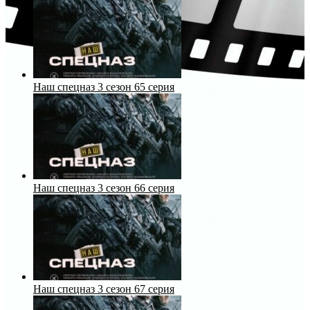
Наш спецназ 3 сезон 65 серия
Наш спецназ 3 сезон 66 серия
Наш спецназ 3 сезон 67 серия