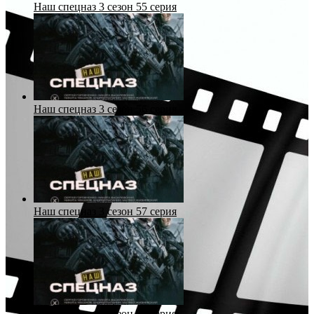
Наш спецназ 3 сезон 55 серия
Наш спецназ 3 сезон 56 серия
Наш спецназ 3 сезон 57 серия
Наш спецназ 3 сезон 58 серия