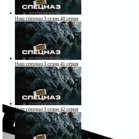
Наш спецназ 3 сезон 40 серия
Наш спецназ 3 сезон 41 серия
Наш спецназ 3 сезон 42 серия