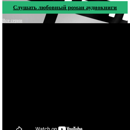
Cлушать любовный роман аудиокниги
Все серии