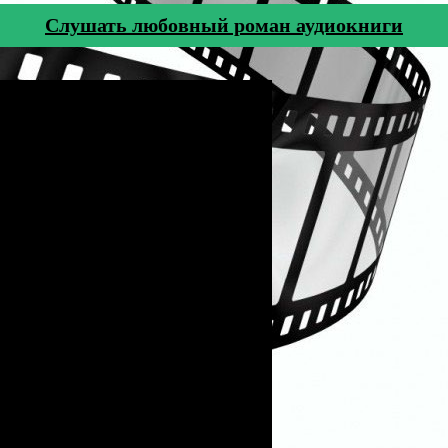
Cлушать любовный роман аудиокниги