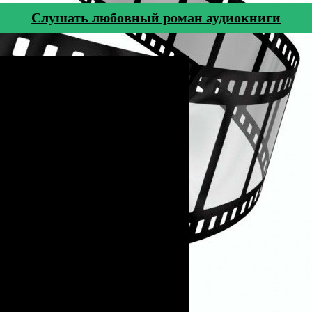
Cлушать любовный роман аудиокниги