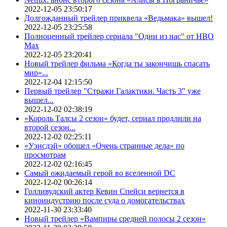
2022-12-05 23:50:17
Долгожданный трейлер приквела «Ведьмака» вышел!
2022-12-05 23:25:58
Полноценный трейлер сериала "Одни из нас" от HBO
Max
2022-12-05 23:20:41
Новый трейлер фильма «Когда ты закончишь спасать
мир»...
2022-12-04 12:15:50
Первый трейлер "Стражи Галактики. Часть 3" уже
вышел...
2022-12-02 02:38:19
«Король Талсы 2 сезон» будет, сериал продлили на
второй сезон...
2022-12-02 02:25:11
«Уэнсдэй» обошел «Очень странные дела» по
просмотрам
2022-12-02 02:16:45
Самый ожидаемый герой во вселенной DC
2022-12-02 00:26:14
Голливудский актер Кевин Спейси вернется в
киноиндустрию после суда о домогательствах
2022-11-30 23:33:40
Новый трейлер «Вампиры средней полосы 2 сезон»