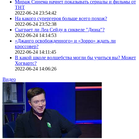
Мираж Синема начнет показывать сериалы и фильмы от
ТНТ
2022-06-24 23:54:42
На какого супергероя больше всего похож?
2022-06-24 23:52:38
Сыграет ли Леа Сейду в сиквеле "Дюна"?
2022-06-24 14:14:53
«Джанго освобожденного» и «Зорро» ждать ли
кроссовер?
2022-06-24 14:11:45
В какой школе волшебства могли бы учиться вы? Может
Хогвартс?
2022-06-24 14:06:26
Видео