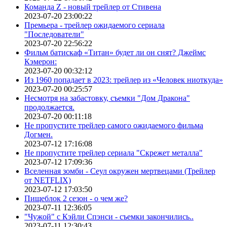
Команда Z - новый трейлер от Стивена
2023-07-20 23:00:22
Премьера - трейлер ожидаемого сериала
"Последователи"
2023-07-20 22:56:22
Фильм батискаф «Титан» будет ли он снят? Джеймс
Кэмерон:
2023-07-20 00:32:12
Из 1960 попадает в 2023: трейлер из «Человек ниоткуда»
2023-07-20 00:25:57
Несмотря на забастовку, съемки "Дом Дракона"
продолжается.
2023-07-20 00:11:18
Не пропустите трейлер самого ожидаемого фильма
Догмен.
2023-07-12 17:16:08
Не пропустите трейлер сериала "Скрежет металла"
2023-07-12 17:09:36
Вселенная зомби - Сеул окружен мертвецами (Трейлер
от NETFLIX)
2023-07-12 17:03:50
Пищеблок 2 сезон - о чем же?
2023-07-11 12:36:05
"Чужой" с Кэйли Спэнси - съемки закончились..
2023-07-11 12:30:43