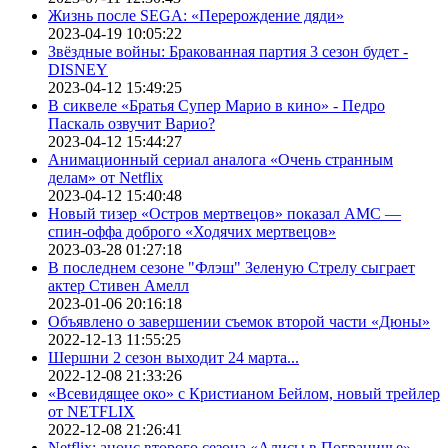
Жизнь после SEGA: «Перерождение дяди»
2023-04-19 10:05:22
Звёздные войны: Бракованная партия 3 сезон будет -
DISNEY
2023-04-12 15:49:25
В сиквеле «Братья Супер Марио в кино» - Педро
Паскаль озвучит Варио?
2023-04-12 15:44:27
Анимационный сериал аналога «Очень странным
делам» от Netflix
2023-04-12 15:40:48
Новый тизер «Остров мертвецов» показал АМС —
спин-оффа доброго «Ходячих мертвецов»
2023-03-28 01:27:18
В последнем сезоне "Флэш" Зеленую Стрелу сыграет
актер Стивен Амелл
2023-01-06 20:16:18
Объявлено о завершении съемок второй части «Дюны»
2022-12-13 11:55:25
Шершни 2 сезон выходит 24 марта...
2022-12-08 21:33:26
«Всевидящее око» с Кристианом Бейлом, новый трейлер
от NETFLIX
2022-12-08 21:26:41
Netflix: анонс второго сезона «Алисы в Пограничье»