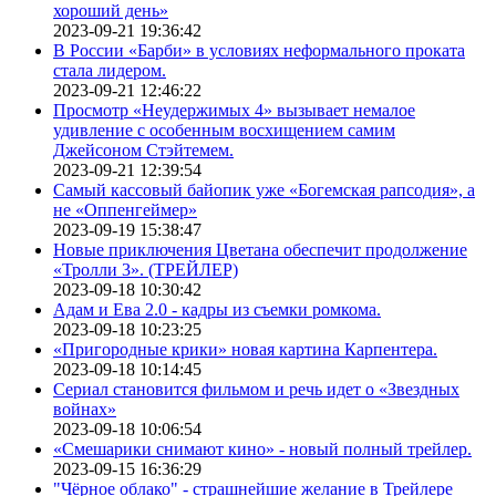
хороший день»
2023-09-21 19:36:42
В России «Барби» в условиях неформального проката
стала лидером.
2023-09-21 12:46:22
Просмотр «Неудержимых 4» вызывает немалое
удивление с особенным восхищением самим
Джейсоном Стэйтемем.
2023-09-21 12:39:54
Самый кассовый байопик уже «Богемская рапсодия», а
не «Оппенгеймер»
2023-09-19 15:38:47
Новые приключения Цветана обеспечит продолжение
«Тролли 3». (ТРЕЙЛЕР)
2023-09-18 10:30:42
Адам и Ева 2.0 - кадры из съемки ромкома.
2023-09-18 10:23:25
«Пригородные крики» новая картина Карпентера.
2023-09-18 10:14:45
Сериал становится фильмом и речь идет о «Звездных
войнах»
2023-09-18 10:06:54
«Смешарики снимают кино» - новый полный трейлер.
2023-09-15 16:36:29
"Чёрное облако" - страшнейшие желание в Трейлере