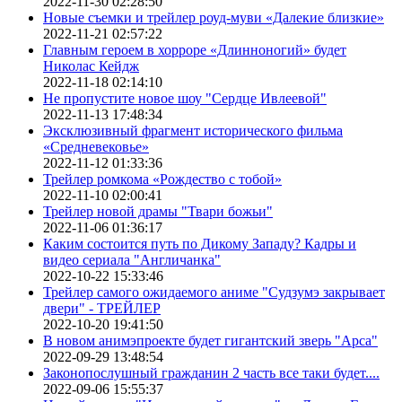
2022-11-30 02:28:50
Новые съемки и трейлер роуд-муви «Далекие близкие»
2022-11-21 02:57:22
Главным героем в хорроре «Длинноногий» будет
Николас Кейдж
2022-11-18 02:14:10
Не пропустите новое шоу "Сердце Ивлеевой"
2022-11-13 17:48:34
Эксклюзивный фрагмент исторического фильма
«Средневековье»
2022-11-12 01:33:36
Трейлер ромкома «Рождество с тобой»
2022-11-10 02:00:41
Трейлер новой драмы "Твари божьи"
2022-11-06 01:36:17
Каким состоится путь по Дикому Западу? Кадры и
видео сериала "Англичанка"
2022-10-22 15:33:46
Трейлер самого ожидаемого аниме "Судзумэ закрывает
двери" - ТРЕЙЛЕР
2022-10-20 19:41:50
В новом анимэпроекте будет гигантский зверь "Арса"
2022-09-29 13:48:54
Законопослушный гражданин 2 часть все таки будет....
2022-09-06 15:55:37