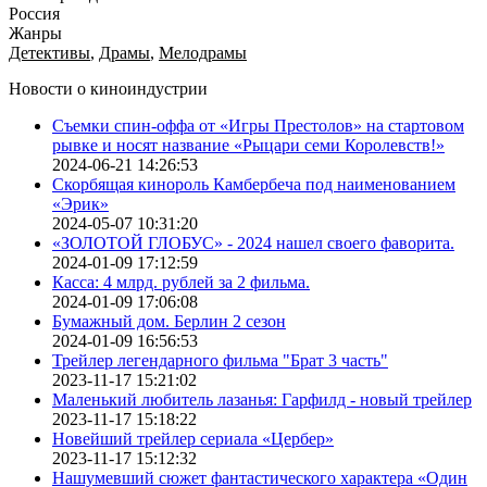
Россия
Жанры
Детективы
,
Драмы
,
Мелодрамы
Новости о киноиндустрии
Съемки спин-оффа от «Игры Престолов» на стартовом
рывке и носят название «Рыцари семи Королевств!»
2024-06-21 14:26:53
Скорбящая кинороль Камбербеча под наименованием
«Эрик»
2024-05-07 10:31:20
«ЗОЛОТОЙ ГЛОБУС» - 2024 нашел своего фаворита.
2024-01-09 17:12:59
Касса: 4 млрд. рублей за 2 фильма.
2024-01-09 17:06:08
Бумажный дом. Берлин 2 сезон
2024-01-09 16:56:53
Трейлер легендарного фильма "Брат 3 часть"
2023-11-17 15:21:02
Маленький любитель лазанья: Гарфилд - новый трейлер
2023-11-17 15:18:22
Новейший трейлер сериала «Цербер»
2023-11-17 15:12:32
Нашумевший сюжет фантастического характера «Один