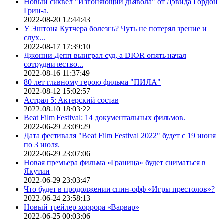
Новый сиквел "Изгоняющий дьявола" от Дэвида Гордон
Грин-а.
2022-08-20 12:44:43
У Эштона Кутчера болезнь? Чуть не потерял зрение и
слух...
2022-08-17 17:39:10
Джонни Депп выиграл суд, а DIOR опять начал
сотрудничество...
2022-08-16 11:37:49
80 лет главному герою фильма "ПИЛА"
2022-08-12 15:02:57
Астрал 5: Актерский состав
2022-08-10 18:03:22
Beat Film Festival: 14 документальных фильмов.
2022-06-29 23:09:29
Дата фестиваля "Beat Film Festival 2022" будет с 19 июня
по 3 июля.
2022-06-29 23:07:06
Новая премьера фильма «Граница» будет сниматься в
Якутии
2022-06-29 23:03:47
Что будет в продолжении спин-офф «Игры престолов»?
2022-06-24 23:58:13
Новый трейлер хоррора «Варвар»
2022-06-25 00:03:06