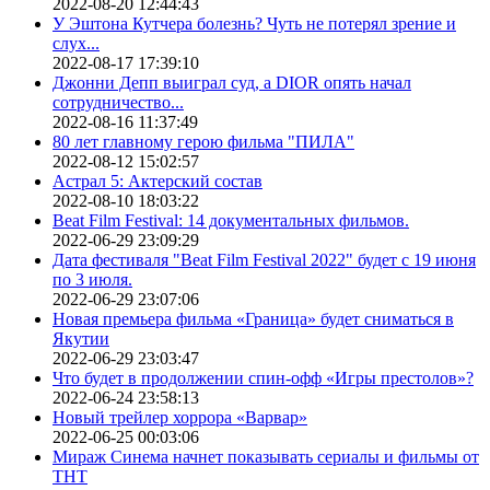
2022-08-20 12:44:43
У Эштона Кутчера болезнь? Чуть не потерял зрение и
слух...
2022-08-17 17:39:10
Джонни Депп выиграл суд, а DIOR опять начал
сотрудничество...
2022-08-16 11:37:49
80 лет главному герою фильма "ПИЛА"
2022-08-12 15:02:57
Астрал 5: Актерский состав
2022-08-10 18:03:22
Beat Film Festival: 14 документальных фильмов.
2022-06-29 23:09:29
Дата фестиваля "Beat Film Festival 2022" будет с 19 июня
по 3 июля.
2022-06-29 23:07:06
Новая премьера фильма «Граница» будет сниматься в
Якутии
2022-06-29 23:03:47
Что будет в продолжении спин-офф «Игры престолов»?
2022-06-24 23:58:13
Новый трейлер хоррора «Варвар»
2022-06-25 00:03:06
Мираж Синема начнет показывать сериалы и фильмы от
ТНТ