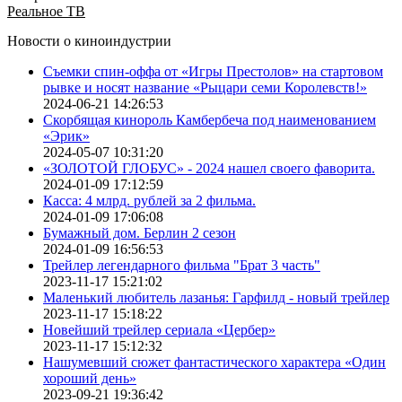
Реальное ТВ
Новости о киноиндустрии
Съемки спин-оффа от «Игры Престолов» на стартовом
рывке и носят название «Рыцари семи Королевств!»
2024-06-21 14:26:53
Скорбящая кинороль Камбербеча под наименованием
«Эрик»
2024-05-07 10:31:20
«ЗОЛОТОЙ ГЛОБУС» - 2024 нашел своего фаворита.
2024-01-09 17:12:59
Касса: 4 млрд. рублей за 2 фильма.
2024-01-09 17:06:08
Бумажный дом. Берлин 2 сезон
2024-01-09 16:56:53
Трейлер легендарного фильма "Брат 3 часть"
2023-11-17 15:21:02
Маленький любитель лазанья: Гарфилд - новый трейлер
2023-11-17 15:18:22
Новейший трейлер сериала «Цербер»
2023-11-17 15:12:32
Нашумевший сюжет фантастического характера «Один
хороший день»
2023-09-21 19:36:42