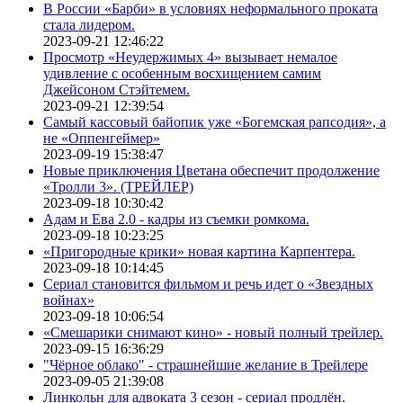
В России «Барби» в условиях неформального проката
стала лидером.
2023-09-21 12:46:22
Просмотр «Неудержимых 4» вызывает немалое
удивление с особенным восхищением самим
Джейсоном Стэйтемем.
2023-09-21 12:39:54
Самый кассовый байопик уже «Богемская рапсодия», а
не «Оппенгеймер»
2023-09-19 15:38:47
Новые приключения Цветана обеспечит продолжение
«Тролли 3». (ТРЕЙЛЕР)
2023-09-18 10:30:42
Адам и Ева 2.0 - кадры из съемки ромкома.
2023-09-18 10:23:25
«Пригородные крики» новая картина Карпентера.
2023-09-18 10:14:45
Сериал становится фильмом и речь идет о «Звездных
войнах»
2023-09-18 10:06:54
«Смешарики снимают кино» - новый полный трейлер.
2023-09-15 16:36:29
"Чёрное облако" - страшнейшие желание в Трейлере
2023-09-05 21:39:08
Линкольн для адвоката 3 сезон - сериал продлён.