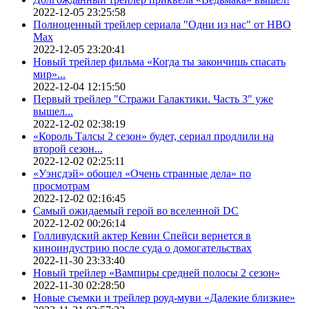
2022-12-05 23:25:58
Полноценный трейлер сериала "Одни из нас" от HBO
Max
2022-12-05 23:20:41
Новый трейлер фильма «Когда ты закончишь спасать
мир»...
2022-12-04 12:15:50
Первый трейлер "Стражи Галактики. Часть 3" уже
вышел...
2022-12-02 02:38:19
«Король Талсы 2 сезон» будет, сериал продлили на
второй сезон...
2022-12-02 02:25:11
«Уэнсдэй» обошел «Очень странные дела» по
просмотрам
2022-12-02 02:16:45
Самый ожидаемый герой во вселенной DC
2022-12-02 00:26:14
Голливудский актер Кевин Спейси вернется в
киноиндустрию после суда о домогательствах
2022-11-30 23:33:40
Новый трейлер «Вампиры средней полосы 2 сезон»
2022-11-30 02:28:50
Новые съемки и трейлер роуд-муви «Далекие близкие»