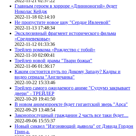
2022-11-21 02:57:22
Главным героем в хорроре «Длинноногий» будет
Николас Кейдж
2022-11-18 02:14:10
Не пропустите новое шоу "Сердце Ивлеевой"
2022-11-13 17:48:34
Эксклюзивный фрагмент исторического фильма
«Средневековье»
2022-11-12 01:33:36
Трейлер ромкома «Рождество с тобой»
2022-11-10 02:00:41
Трейлер новой драмы "Твари божьи"
2022-11-06 01:36:17
Каким состоится путь по Дикому Западу? Кадры и
видео сериала "Англичанка"
2022-10-22 15:33:46
Трейлер самого ожидаемого аниме "Судзумэ закрывает
двери" - ТРЕЙЛЕР
2022-10-20 19:41:50
В новом анимэпроекте будет гигантский зверь "Арса"
2022-09-29 13:48:54
Законопослушный гражданин 2 часть все таки будет....
2022-09-06 15:55:37
Новый сиквел "Изгоняющий дьявола" от Дэвида Гордон
Грин-а.