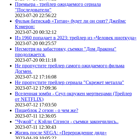
Премьера - трейлер ожидаемого сериала
"Последователи"
2023-07-20 22:56:22
Фильм батискаф «Титан» будет ли он снят? Джеймс
Кэмерон:
2023-07-20 00:32:12
Из 1960 попадает в 2023: трейлер из «Человек ниоткуда»
2023-07-20 00:25:57
Несмотря на забастовку, съемки "Дом Дракона"
продолжается.
2023-07-20 00:11:18
Не пропустите трейлер самого ожидаемого фильма
Догмен.
2023-07-12 17:16:08
Не пропустите трейлер сериала "Скрежет металла"
2023-07-12 17:09:36
Вселенная зомби - Сеул окружен мертвецами (Трейлер
от NETFLIX)
2023-07-12 17:03:50
Пищеблок 2 сезон - о чем же?
2023-07-11 12:36:05
"Чужой" с Кэйли Спэнси - съемки закончились..
2023-07-11 12:30:43
Жизнь после SEGA: «Перерождение дяди»
2023-04-19 10:05:22