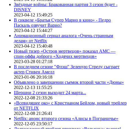
Звёздные войны: Бракованная партия 3 сезон будет -
DISNEY
2023-04-12 15:49:25
В сиквеле «Братья Супер Марио в кино» - Педро
Паскаль озвучит Варио?
2023-04-12 15:44:27
Анимационный сериал аналога «Очень странным
делам» от Netflix
2023-04-12 15:40:48
Новый тизер «Остров мертвецов» показал АМС —
спин-оффа доброго «Ходячих мертвецов»
2023-03-28 01:27:18
В последнем сезоне "Флэш" Зеленую Стрелу сыграет
актер Стивен Амелл
2023-01-06 20:16:18
Объявлено о завершении съемок второй части «Дюны»
2022-12-13 11:55:25
Шершни 2 сезон выходит 24 марта...
2022-12-08 21:33:26
«Всевидящее око» с Кристианом Бейлом, новый трейлер
от NETFLIX
2022-12-08 21:26:41
Netflix: анонс второго сезона «Алисы в Пограничье»
2022-12-05 23:50:17
Долгожданный трейлер приквела «Ведьмака» вышел!