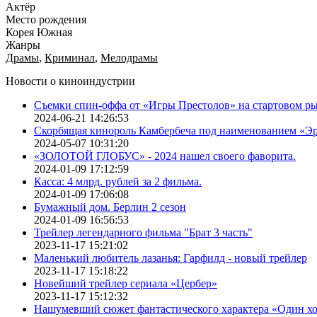
Актёр
Место рождения
Корея Южная
Жанры
Драмы
,
Криминал
,
Мелодрамы
Новости о киноиндустрии
Съемки спин-оффа от «Игры Престолов» на стартовом ры
2024-06-21 14:26:53
Скорбящая кинороль Камбербеча под наименованием «Э
2024-05-07 10:31:20
«ЗОЛОТОЙ ГЛОБУС» - 2024 нашел своего фаворита.
2024-01-09 17:12:59
Касса: 4 млрд. рублей за 2 фильма.
2024-01-09 17:06:08
Бумажный дом. Берлин 2 сезон
2024-01-09 16:56:53
Трейлер легендарного фильма "Брат 3 часть"
2023-11-17 15:21:02
Маленький любитель лазанья: Гарфилд - новый трейлер
2023-11-17 15:18:22
Новейший трейлер сериала «Цербер»
2023-11-17 15:12:32
Нашумевший сюжет фантастического характера «Один х