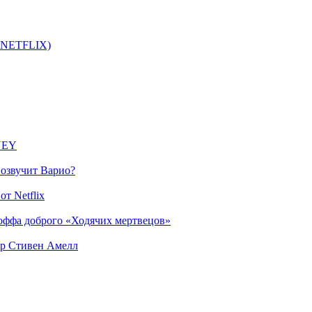
т NETFLIX)
SNEY
 озвучит Варио?
т Netflix
оффа доброго «Ходячих мертвецов»
ер Стивен Амелл