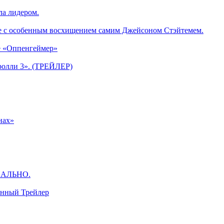
ла лидером.
е с особенным восхищением самим Джейсоном Стэйтемем.
е «Оппенгеймер»
ролли 3». (ТРЕЙЛЕР)
нах»
ЦИАЛЬНО.
анный Трейлер