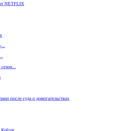
 от NETFLIX
x
...
..
сезон...
м
рию после суда о домогательствах
с Кейдж