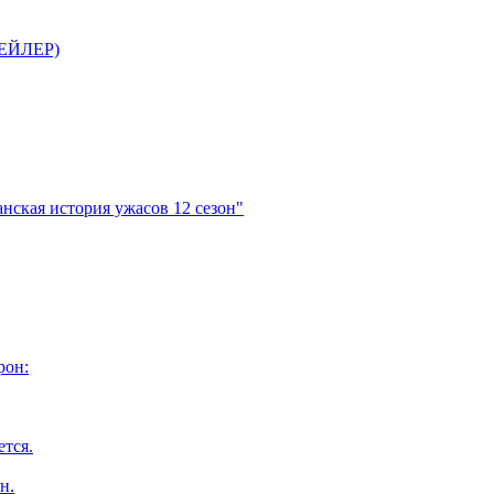
ТРЕЙЛЕР)
нская история ужасов 12 сезон"
рон:
ется.
н.