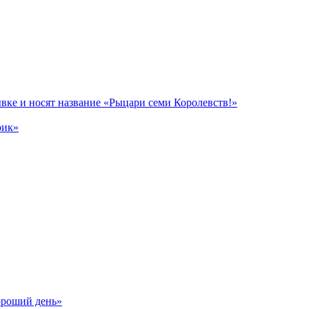
вке и носят название «Рыцари семи Королевств!»
рик»
ороший день»