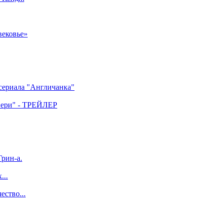
вековье»
 сериала "Англичанка"
двери" - ТРЕЙЛЕР
рин-а.
...
ество...