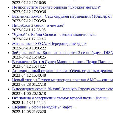
2023-07-12 17:16:08
Не пропустите трейлер сериала "Скрежет металла"
2023-07-12 17:09:36
Вселенная зомби - Сеул окружен мертвецами (Трейлер о
2023-07-12 17:03:50
Пищеблок 2 сезон - о чем же?
2023-07-11 12:36:05
"Чужой" с Кэйли Спэнси - съемки закончились..
2023-07-11 12:30:43
Жизнь после SEGA: «Перерождение дяди»
2023-04-19 10:05:22
Звёздные войны: Бракованная партия 3 сезон будет - DI
2023-04-12 15:49:25
В сиквеле «Братья Супер Марио в кино» - Педро Паскаль
2023-04-12 15:44:27
Анимационный сериал аналога «Очень странным делам» о
2023-04-12 15:40:48
Новый тизер «Остров мертвецов» показал АМС — спин-
2023-03-28 01:27:18
В последнем сезоне "Флэш" Зеленую Стрелу сыграет акт
2023-01-06 20:16:18
Объявлено о завершении съемок второй части «Дюны»
2022-12-13 11:55:25
Шершни 2 сезон выходит 24 марта...
2022-12-08 21:33:26