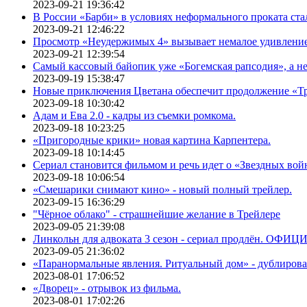
2023-09-21 19:36:42
В России «Барби» в условиях неформального проката ста
2023-09-21 12:46:22
Просмотр «Неудержимых 4» вызывает немалое удивлени
2023-09-21 12:39:54
Самый кассовый байопик уже «Богемская рапсодия», а н
2023-09-19 15:38:47
Новые приключения Цветана обеспечит продолжение «Т
2023-09-18 10:30:42
Адам и Ева 2.0 - кадры из съемки ромкома.
2023-09-18 10:23:25
«Пригородные крики» новая картина Карпентера.
2023-09-18 10:14:45
Сериал становится фильмом и речь идет о «Звездных вой
2023-09-18 10:06:54
«Смешарики снимают кино» - новый полный трейлер.
2023-09-15 16:36:29
"Чёрное облако" - страшнейшие желание в Трейлере
2023-09-05 21:39:08
Линкольн для адвоката 3 сезон - сериал продлён. ОФИ
2023-09-05 21:36:02
«Паранормальные явления. Ритуальный дом» - дублиров
2023-08-01 17:06:52
«Дворец» - отрывок из фильма.
2023-08-01 17:02:26