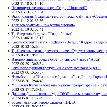
2022-11-18 02:14:10
Не пропустите новое шоу "Сердце Ивлеевой"
2022-11-13 17:48:34
Эксклюзивный фрагмент исторического фильма «Средне
2022-11-12 01:33:36
Трейлер ромкома «Рождество с тобой»
2022-11-10 02:00:41
Трейлер новой драмы "Твари божьи"
2022-11-06 01:36:17
Каким состоится путь по Дикому Западу? Кадры и видео
2022-10-22 15:33:46
Трейлер самого ожидаемого аниме "Судзумэ закрывает 
2022-10-20 19:41:50
В новом анимэпроекте будет гигантский зверь "Арса"
2022-09-29 13:48:54
Законопослушный гражданин 2 часть все таки будет....
2022-09-06 15:55:37
Новый сиквел "Изгоняющий дьявола" от Дэвида Гордон Г
2022-08-20 12:44:43
У Эштона Кутчера болезнь? Чуть не потерял зрение и слух
2022-08-17 17:39:10
Джонни Депп выиграл суд, а DIOR опять начал сотруднич
2022-08-16 11:37:49
80 лет главному герою фильма "ПИЛА"
2022-08-12 15:02:57