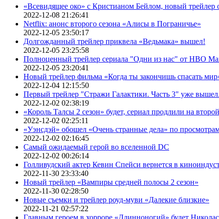
«Всевидящее око» с Кристианом Бейлом, новый трейлер
2022-12-08 21:26:41
Netflix: анонс второго сезона «Алисы в Пограничье»
2022-12-05 23:50:17
Долгожданный трейлер приквела «Ведьмака» вышел!
2022-12-05 23:25:58
Полноценный трейлер сериала "Одни из нас" от HBO Ma
2022-12-05 23:20:41
Новый трейлер фильма «Когда ты закончишь спасать мир»
2022-12-04 12:15:50
Первый трейлер "Стражи Галактики. Часть 3" уже вышел.
2022-12-02 02:38:19
«Король Талсы 2 сезон» будет, сериал продлили на второй 
2022-12-02 02:25:11
«Уэнсдэй» обошел «Очень странные дела» по просмотра
2022-12-02 02:16:45
Самый ожидаемый герой во вселенной DC
2022-12-02 00:26:14
Голливудский актер Кевин Спейси вернется в киноиндуст
2022-11-30 23:33:40
Новый трейлер «Вампиры средней полосы 2 сезон»
2022-11-30 02:28:50
Новые съемки и трейлер роуд-муви «Далекие близкие»
2022-11-21 02:57:22
Главным героем в хорроре «Длинноногий» будет Никола