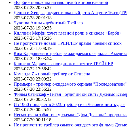
«Барби» положила начало целой киновселенной
2023-07-28 20:05:37
Деппа и Херд - документалка выйдет в Августе 16-го (
2023-07-28 20:01:18
Чувства Анны - дебютный Трейлер
2023-07-28 19:30:35
Киллиан Мерфи хочет главной роли в сиквеле «Барби»
2023-07-25 17:15:26
Не пропустите новый ТРЕЙЛЕР драмы "Белый список"
2023-07-25 17:08:19
Ким Кардашьян в трейлере ожидаемого сериала "Америка
2023-07-22 18:03:54
Капитан Марвел 2 - поединок в космосе ТРЕЙЛЕР
2023-07-22 17:56:42
Команда Z - новый трейлер от Стивена
2023-07-20 23:00:22
Премьера - трейлер ожидаемого сериала "Последователи"
2023-07-20 22:56:22
Фильм батискаф «Титан» будет ли он снят? Джеймс Кэме
2023-07-20 00:32:12
Из 1960 попадает в 2023: трейлер из «Человек ниоткуда»
2023-07-20 00:25:57
Несмотря на забастовку, съемки "Дом Дракона" продолжа
2023-07-20 00:11:18
Не пропустите трейлер самого ожидаемого фильма Догме