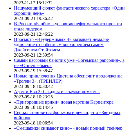
2023-11-17 15:12:32
Нашумевший сюжет фантастического характера «Один
хороший день»
2023-09-21 19:36:42
В России «Барби» в условиях неформального проката
стала лидером.
2023-09-21 12:46:22
Просмотр «Неудержимых 4» вызывает немалое
удивление с особенным восхищением самим
Джейсоном Стэйтемем.
2023-09-21 12:39:54
Самый кассовый байопик уже «Богемская рапсодия», а
не «Оппенгеймер»
2023-09-19 15:38:47
Новые приключения Цветана обеспечит продолжение
«Тролли 3». (ТРЕЙЛЕР)
2023-09-18 10:30:42
Адам и Ева 2.0 - кадры из съемки ромкома.
2023-09-18 10:23:25
«Пригородные крики» новая картина Карпентера.
2023-09-18 10:14:45
Сериал становится фильмом и речь идет о «Звездных
войнах»
2023-09-18 10:06:54
«Смешарики снимают кино» - новый полный трейлер.