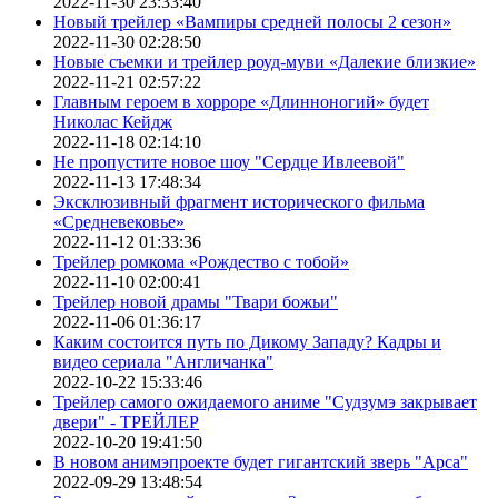
2022-11-30 23:33:40
Новый трейлер «Вампиры средней полосы 2 сезон»
2022-11-30 02:28:50
Новые съемки и трейлер роуд-муви «Далекие близкие»
2022-11-21 02:57:22
Главным героем в хорроре «Длинноногий» будет
Николас Кейдж
2022-11-18 02:14:10
Не пропустите новое шоу "Сердце Ивлеевой"
2022-11-13 17:48:34
Эксклюзивный фрагмент исторического фильма
«Средневековье»
2022-11-12 01:33:36
Трейлер ромкома «Рождество с тобой»
2022-11-10 02:00:41
Трейлер новой драмы "Твари божьи"
2022-11-06 01:36:17
Каким состоится путь по Дикому Западу? Кадры и
видео сериала "Англичанка"
2022-10-22 15:33:46
Трейлер самого ожидаемого аниме "Судзумэ закрывает
двери" - ТРЕЙЛЕР
2022-10-20 19:41:50
В новом анимэпроекте будет гигантский зверь "Арса"
2022-09-29 13:48:54