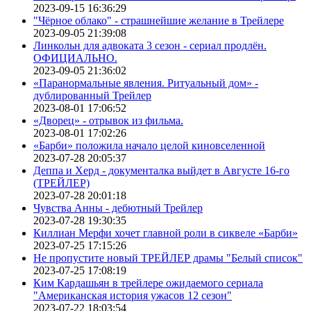
2023-09-15 16:36:29
"Чёрное облако" - страшнейшие желание в Трейлере
2023-09-05 21:39:08
Линкольн для адвоката 3 сезон - сериал продлён.
ОФИЦИАЛЬНО.
2023-09-05 21:36:02
«Паранормальные явления. Ритуальный дом» -
дублированный Трейлер
2023-08-01 17:06:52
«Дворец» - отрывок из фильма.
2023-08-01 17:02:26
«Барби» положила начало целой киновселенной
2023-07-28 20:05:37
Деппа и Херд - документалка выйдет в Августе 16-го
(ТРЕЙЛЕР)
2023-07-28 20:01:18
Чувства Анны - дебютный Трейлер
2023-07-28 19:30:35
Киллиан Мерфи хочет главной роли в сиквеле «Барби»
2023-07-25 17:15:26
Не пропустите новый ТРЕЙЛЕР драмы "Белый список"
2023-07-25 17:08:19
Ким Кардашьян в трейлере ожидаемого сериала
"Американская история ужасов 12 сезон"
2023-07-22 18:03:54