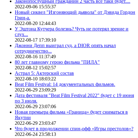
Законопослушный гражданин 2 часть все таки будет....
2022-09-06 15:55:37
Новый сиквел "Изгоняющий дьявола" от Дэвида Гордон
Грин-а.
2022-08-20 12:44:43
У Эштона Кутчера болезнь? Чуть не потерял зрение и
слух...
2022-08-17 17:39:10
Джонни Депп выиграл суд, а DIOR опять начал
сотрудничество...
2022-08-16 11:37:49
80 лет главному герою фильма "ПИЛА"
2022-08-12 15:02:57
Астрал 5: Актерский состав
2022-08-10 18:03:22
Beat Film Festival: 14 документальных фильмов.
2022-06-29 23:09:29
Дата фестиваля "Beat Film Festival 2022" будет с 19 июня
по 3 июля.
2022-06-29 23:07:06
Новая премьера фильма «Граница» будет сниматься в
Якутии
2022-06-29 23:03:47
Что будет в продолжении спин-офф «Игры престолов»?
2022-06-24 23:58:13