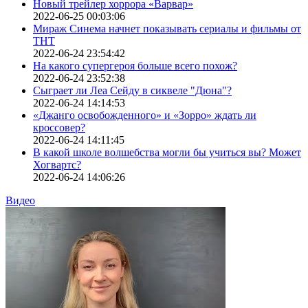
Новый трейлер хоррора «Варвар»
2022-06-25 00:03:06
Мираж Синема начнет показывать сериалы и фильмы от
ТНТ
2022-06-24 23:54:42
На какого супергероя больше всего похож?
2022-06-24 23:52:38
Сыграет ли Леа Сейду в сиквеле "Дюна"?
2022-06-24 14:14:53
«Джанго освобожденного» и «Зорро» ждать ли
кроссовер?
2022-06-24 14:11:45
В какой школе волшебства могли бы учиться вы? Может
Хогвартс?
2022-06-24 14:06:26
Видео