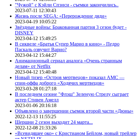
"Чужой" с Кэйли Спэнси - съемки закончились..
2023-07-11 12:30:43
Жизнь после SEGA: «Перерождение дяди»
2023-04-19 10:05:22
Звёздные войны: Бракованная партия 3 сезон будет -
DISNEY
2023-04-12 15:49:25
В сиквеле «Братья Супер Марио в кино» - Педро
Паскаль озвучит Варио?
2023-04-12 15:44:27
Анимационный сериал аналога «Очень странным
делам» от Netflix
2023-04-12 15:40:48
Новый тизер «Остров мертвецов» показал АМС —
спин-оффа доброго «Ходячих мертвецов»
2023-03-28 01:27:18
В последнем сезоне "Флэш" Зеленую Стрелу сыграет
актер Стивен Амелл
2023-01-06 20:16:18
Объявлено о завершении съемок второй части «Дюны»
2022-12-13 11:55:25
Шершни 2 сезон выходит 24 марта...
2022-12-08 21:33:26
«Всевидящее око» с Кристианом Бейлом, новый трейлер
от NETFLIX