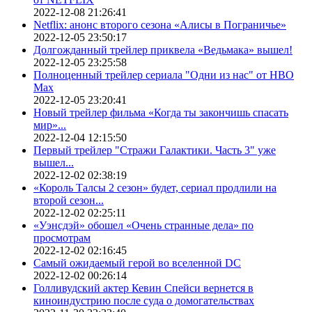
2022-12-08 21:26:41
Netflix: анонс второго сезона «Алисы в Пограничье»
2022-12-05 23:50:17
Долгожданный трейлер приквела «Ведьмака» вышел!
2022-12-05 23:25:58
Полноценный трейлер сериала "Одни из нас" от HBO
Max
2022-12-05 23:20:41
Новый трейлер фильма «Когда ты закончишь спасать
мир»...
2022-12-04 12:15:50
Первый трейлер "Стражи Галактики. Часть 3" уже
вышел...
2022-12-02 02:38:19
«Король Талсы 2 сезон» будет, сериал продлили на
второй сезон...
2022-12-02 02:25:11
«Уэнсдэй» обошел «Очень странные дела» по
просмотрам
2022-12-02 02:16:45
Самый ожидаемый герой во вселенной DC
2022-12-02 00:26:14
Голливудский актер Кевин Спейси вернется в
киноиндустрию после суда о домогательствах