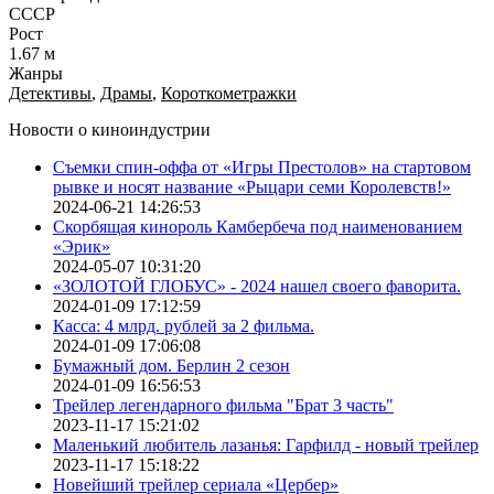
СССР
Рост
1.67 м
Жанры
Детективы
,
Драмы
,
Короткометражки
Новости о киноиндустрии
Съемки спин-оффа от «Игры Престолов» на стартовом
рывке и носят название «Рыцари семи Королевств!»
2024-06-21 14:26:53
Скорбящая кинороль Камбербеча под наименованием
«Эрик»
2024-05-07 10:31:20
«ЗОЛОТОЙ ГЛОБУС» - 2024 нашел своего фаворита.
2024-01-09 17:12:59
Касса: 4 млрд. рублей за 2 фильма.
2024-01-09 17:06:08
Бумажный дом. Берлин 2 сезон
2024-01-09 16:56:53
Трейлер легендарного фильма "Брат 3 часть"
2023-11-17 15:21:02
Маленький любитель лазанья: Гарфилд - новый трейлер
2023-11-17 15:18:22
Новейший трейлер сериала «Цербер»