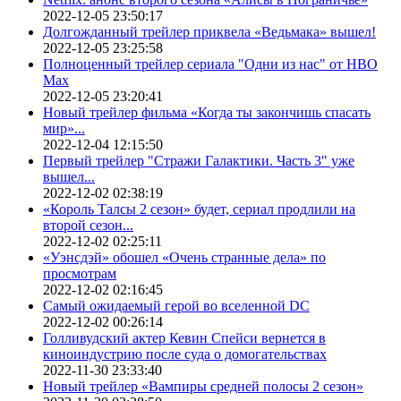
2022-12-05 23:50:17
Долгожданный трейлер приквела «Ведьмака» вышел!
2022-12-05 23:25:58
Полноценный трейлер сериала "Одни из нас" от HBO
Max
2022-12-05 23:20:41
Новый трейлер фильма «Когда ты закончишь спасать
мир»...
2022-12-04 12:15:50
Первый трейлер "Стражи Галактики. Часть 3" уже
вышел...
2022-12-02 02:38:19
«Король Талсы 2 сезон» будет, сериал продлили на
второй сезон...
2022-12-02 02:25:11
«Уэнсдэй» обошел «Очень странные дела» по
просмотрам
2022-12-02 02:16:45
Самый ожидаемый герой во вселенной DC
2022-12-02 00:26:14
Голливудский актер Кевин Спейси вернется в
киноиндустрию после суда о домогательствах
2022-11-30 23:33:40
Новый трейлер «Вампиры средней полосы 2 сезон»