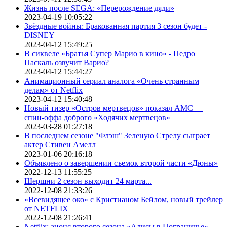
Жизнь после SEGA: «Перерождение дяди»
2023-04-19 10:05:22
Звёздные войны: Бракованная партия 3 сезон будет -
DISNEY
2023-04-12 15:49:25
В сиквеле «Братья Супер Марио в кино» - Педро
Паскаль озвучит Варио?
2023-04-12 15:44:27
Анимационный сериал аналога «Очень странным
делам» от Netflix
2023-04-12 15:40:48
Новый тизер «Остров мертвецов» показал АМС —
спин-оффа доброго «Ходячих мертвецов»
2023-03-28 01:27:18
В последнем сезоне "Флэш" Зеленую Стрелу сыграет
актер Стивен Амелл
2023-01-06 20:16:18
Объявлено о завершении съемок второй части «Дюны»
2022-12-13 11:55:25
Шершни 2 сезон выходит 24 марта...
2022-12-08 21:33:26
«Всевидящее око» с Кристианом Бейлом, новый трейлер
от NETFLIX
2022-12-08 21:26:41
Netflix: анонс второго сезона «Алисы в Пограничье»