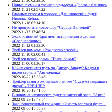
2022-11-30 02:28:50
Новые съемки и трейлер роуд-муви «Далекие близкие»
2022-11-21 02:57:22
Главным героем в хорроре «Длинноногий» будет
Николас Кейдж
2022-11-18 02:14:10
Не пропустите новое шоу "Сердце Ивлеевой"
2022-11-13 17:48:34
Эксклюзивный фрагмент исторического фильма
«Средневековье»
2022-11-12 01:33:36
Трейлер ромкома «Рождество с тобой»
2022-11-10 02:00:41
Трейлер новой драмы "Твари божьи"
2022-11-06 01:36:17
Каким состоится путь по Дикому Западу? Кадры и
видео сериала "Англичанка"
2022-10-22 15:33:46
Трейлер самого ожидаемого аниме "Судзумэ закрывает
двери" - ТРЕЙЛЕР
2022-10-20 19:41:50
В новом анимэпроекте будет гигантский зверь "Арса"
2022-09-29 13:48:54
Законопослушный гражданин 2 часть все таки будет....
2022-09-06 15:55:37