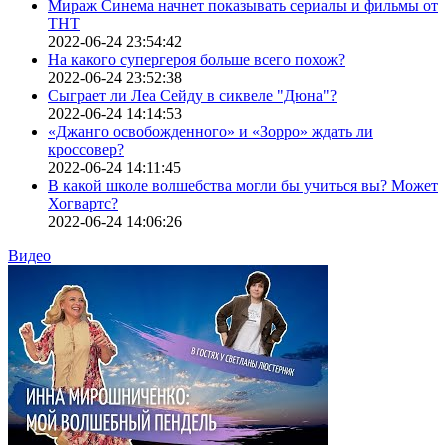
Мираж Синема начнет показывать сериалы и фильмы от
ТНТ
2022-06-24 23:54:42
На какого супергероя больше всего похож?
2022-06-24 23:52:38
Сыграет ли Леа Сейду в сиквеле "Дюна"?
2022-06-24 14:14:53
«Джанго освобожденного» и «Зорро» ждать ли
кроссовер?
2022-06-24 14:11:45
В какой школе волшебства могли бы учиться вы? Может
Хогвартс?
2022-06-24 14:06:26
Видео