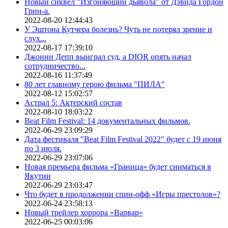
Новый сиквел "Изгоняющий дьявола" от Дэвида Гордон
Грин-а.
2022-08-20 12:44:43
У Эштона Кутчера болезнь? Чуть не потерял зрение и
слух...
2022-08-17 17:39:10
Джонни Депп выиграл суд, а DIOR опять начал
сотрудничество...
2022-08-16 11:37:49
80 лет главному герою фильма "ПИЛА"
2022-08-12 15:02:57
Астрал 5: Актерский состав
2022-08-10 18:03:22
Beat Film Festival: 14 документальных фильмов.
2022-06-29 23:09:29
Дата фестиваля "Beat Film Festival 2022" будет с 19 июня
по 3 июля.
2022-06-29 23:07:06
Новая премьера фильма «Граница» будет сниматься в
Якутии
2022-06-29 23:03:47
Что будет в продолжении спин-офф «Игры престолов»?
2022-06-24 23:58:13
Новый трейлер хоррора «Варвар»
2022-06-25 00:03:06