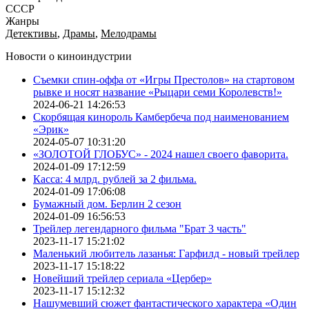
СССР
Жанры
Детективы
,
Драмы
,
Мелодрамы
Новости о киноиндустрии
Съемки спин-оффа от «Игры Престолов» на стартовом
рывке и носят название «Рыцари семи Королевств!»
2024-06-21 14:26:53
Скорбящая кинороль Камбербеча под наименованием
«Эрик»
2024-05-07 10:31:20
«ЗОЛОТОЙ ГЛОБУС» - 2024 нашел своего фаворита.
2024-01-09 17:12:59
Касса: 4 млрд. рублей за 2 фильма.
2024-01-09 17:06:08
Бумажный дом. Берлин 2 сезон
2024-01-09 16:56:53
Трейлер легендарного фильма "Брат 3 часть"
2023-11-17 15:21:02
Маленький любитель лазанья: Гарфилд - новый трейлер
2023-11-17 15:18:22
Новейший трейлер сериала «Цербер»
2023-11-17 15:12:32
Нашумевший сюжет фантастического характера «Один