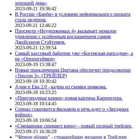
хороший день»
2023-09-21 19:36:42
В России «Барби» в условиях неформального проката
стала лидером.
2023-09-21 12:46:22
Просмотр «Неудержимых 4» вызывает немалое
удивление с особенным восхищением самим
Джейсоном Стэйтемем.
2023-09-21 12:39:54
Самый кассовый байопик уже «Богемская рапсодия», а
не «Оппенгеймер»
2023-09-19 15:38:47
Новые приключения Цветана обеспечит продолжение
«Тролли 3». (ТРЕЙЛЕР)
2023-09-18 10:30:42
Адам и Ева 2.0 - кадры из съемки ромкома.
2023-09-18 10:23:25
«Пригородные крики» новая картина Карпентера.
2023-09-18 10:14:45
Сериал становится фильмом и речь идет о «Звездных
войнах»
2023-09-18 10:06:54
«Смешарики снимают кино» - новый полный трейлер.
2023-09-15 16:36:29
"Чёрное облако" - страшнейшие желание в Трейлере