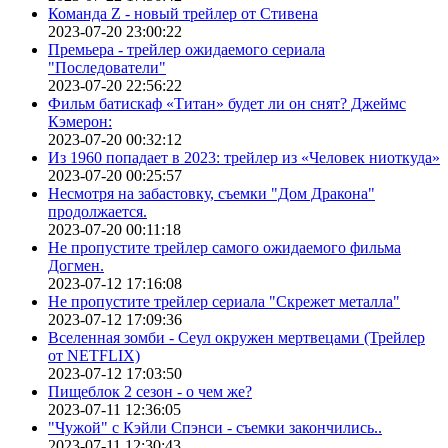
Команда Z - новый трейлер от Стивена
2023-07-20 23:00:22
Премьера - трейлер ожидаемого сериала
"Последователи"
2023-07-20 22:56:22
Фильм батискаф «Титан» будет ли он снят? Джеймс
Кэмерон:
2023-07-20 00:32:12
Из 1960 попадает в 2023: трейлер из «Человек ниоткуда»
2023-07-20 00:25:57
Несмотря на забастовку, съемки "Дом Дракона"
продолжается.
2023-07-20 00:11:18
Не пропустите трейлер самого ожидаемого фильма
Догмен.
2023-07-12 17:16:08
Не пропустите трейлер сериала "Скрежет металла"
2023-07-12 17:09:36
Вселенная зомби - Сеул окружен мертвецами (Трейлер
от NETFLIX)
2023-07-12 17:03:50
Пищеблок 2 сезон - о чем же?
2023-07-11 12:36:05
"Чужой" с Кэйли Спэнси - съемки закончились..
2023-07-11 12:30:43