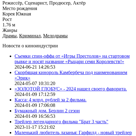
Режиссёр, Сценарист, Продюсер, Актёр
Место рождения
Корея Южная
Рост
1.76 м
Жанры
Драмы
,
Криминал
,
Мелодрамы
Новости о киноиндустрии
Съемки спин-оффа от «Игры Престолов» на стартовом
рывке и носят название «Рыцари семи Королевств!»
2024-06-21 14:26:53
Скорбящая кинороль Камбербеча под наименованием
«Эрик»
2024-05-07 10:31:20
«ЗОЛОТОЙ ГЛОБУС» - 2024 нашел своего фаворита.
2024-01-09 17:12:59
Касса: 4 млрд. рублей за 2 фильма.
2024-01-09 17:06:08
Бумажный дом. Берлин 2 сезон
2024-01-09 16:56:53
Трейлер легендарного фильма "Брат 3 часть"
2023-11-17 15:21:02
Маленький любитель лазанья: Гарфилд - новый трейлер