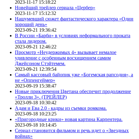
2023-11-17 15:18:22
Новейший трейлер сериала «Цербер»
2023-11-17 15:12:32
Нашумевший сюжет фантастического характера «Один
хороший день»
2023-09-21 19:36:42
В России «Барби» в условиях неформального проката
стала лидером.
2023-09-21 12:46:22
Просмотр «Неудержимых 4» вызывает немалое
удивление с особенным восхищением самим
Джейсоном Стэйтемем.
2023-09-21 12:39:54
Самый кассовый байопик уже «Богемская рапсодия», а
не «Оппенгеймер»
2023-09-19 15:38:47
Новые приключения Цветана обеспечит продолжение
«Тролли 3». (ТРЕЙЛЕР)
2023-09-18 10:30:42
Адам и Ева 2.0 - кадры из съемки ромкома.
2023-09-18 10:23:25
«Пригородные крики» новая картина Карпентера.
2023-09-18 10:14:45
Сериал становится фильмом и речь идет о «Звездных
войнах»