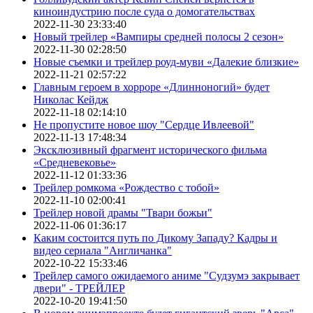
киноиндустрию после суда о домогательствах
2022-11-30 23:33:40
Новый трейлер «Вампиры средней полосы 2 сезон»
2022-11-30 02:28:50
Новые съемки и трейлер роуд-муви «Далекие близкие»
2022-11-21 02:57:22
Главным героем в хорроре «Длинноногий» будет
Николас Кейдж
2022-11-18 02:14:10
Не пропустите новое шоу "Сердце Ивлеевой"
2022-11-13 17:48:34
Эксклюзивный фрагмент исторического фильма
«Средневековье»
2022-11-12 01:33:36
Трейлер ромкома «Рождество с тобой»
2022-11-10 02:00:41
Трейлер новой драмы "Твари божьи"
2022-11-06 01:36:17
Каким состоится путь по Дикому Западу? Кадры и
видео сериала "Англичанка"
2022-10-22 15:33:46
Трейлер самого ожидаемого аниме "Судзумэ закрывает
двери" - ТРЕЙЛЕР
2022-10-20 19:41:50