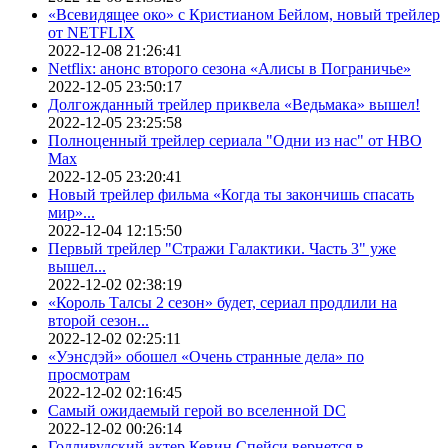
«Всевидящее око» с Кристианом Бейлом, новый трейлер
от NETFLIX
2022-12-08 21:26:41
Netflix: анонс второго сезона «Алисы в Пограничье»
2022-12-05 23:50:17
Долгожданный трейлер приквела «Ведьмака» вышел!
2022-12-05 23:25:58
Полноценный трейлер сериала "Одни из нас" от HBO
Max
2022-12-05 23:20:41
Новый трейлер фильма «Когда ты закончишь спасать
мир»...
2022-12-04 12:15:50
Первый трейлер "Стражи Галактики. Часть 3" уже
вышел...
2022-12-02 02:38:19
«Король Талсы 2 сезон» будет, сериал продлили на
второй сезон...
2022-12-02 02:25:11
«Уэнсдэй» обошел «Очень странные дела» по
просмотрам
2022-12-02 02:16:45
Самый ожидаемый герой во вселенной DC
2022-12-02 00:26:14
Голливудский актер Кевин Спейси вернется в