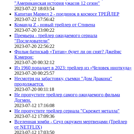
"Американская история ужасов 12 сезон"
2023-07-22 18:03:54
Капитан Марвел 2 - поединок в космосе ТРЕЙЛЕР
2023-07-22 17:56:42
Команда Z - новый трейлер от Стивена
2023-07-20 23:00:22
Премьера - трейлер ожидаемого сериала
"Последователи"
2023-07-20 22:56:22
Фильм батискаф «Титан» будет ли он снят? Джеймс
Кэмерон:
2023-07-20 00:32:12
Из 1960 попадает в 2023: трейлер из «Человек ниоткуда»
2023-07-20 00:25:57
Несмотря на забастовку, съемки "Дом Дракона"
продолжается.
2023-07-20 00:11:18
Не пропустите трейлер самого ожидаемого фильма
Догмен.
2023-07-12 17:16:08
Не пропустите трейлер сериала "Скрежет металла"
2023-07-12 17:09:36
Вселенная зомби - Сеул окружен мертвецами (Трейлер
от NETFLIX)
2023-07-12 17:03:50