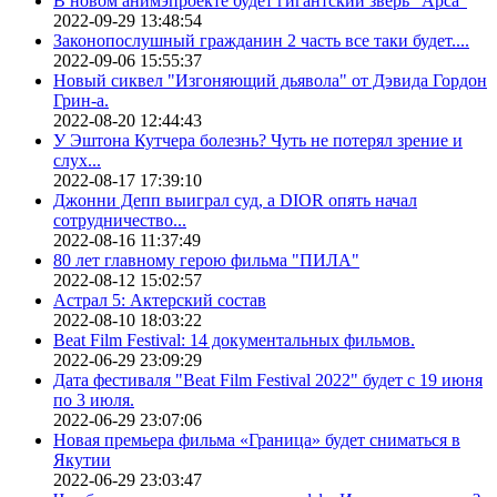
В новом анимэпроекте будет гигантский зверь "Арса"
2022-09-29 13:48:54
Законопослушный гражданин 2 часть все таки будет....
2022-09-06 15:55:37
Новый сиквел "Изгоняющий дьявола" от Дэвида Гордон
Грин-а.
2022-08-20 12:44:43
У Эштона Кутчера болезнь? Чуть не потерял зрение и
слух...
2022-08-17 17:39:10
Джонни Депп выиграл суд, а DIOR опять начал
сотрудничество...
2022-08-16 11:37:49
80 лет главному герою фильма "ПИЛА"
2022-08-12 15:02:57
Астрал 5: Актерский состав
2022-08-10 18:03:22
Beat Film Festival: 14 документальных фильмов.
2022-06-29 23:09:29
Дата фестиваля "Beat Film Festival 2022" будет с 19 июня
по 3 июля.
2022-06-29 23:07:06
Новая премьера фильма «Граница» будет сниматься в
Якутии
2022-06-29 23:03:47