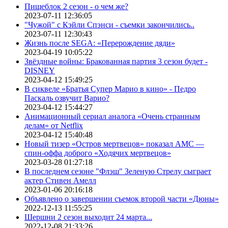
Пищеблок 2 сезон - о чем же?
2023-07-11 12:36:05
"Чужой" с Кэйли Спэнси - съемки закончились..
2023-07-11 12:30:43
Жизнь после SEGA: «Перерождение дяди»
2023-04-19 10:05:22
Звёздные войны: Бракованная партия 3 сезон будет -
DISNEY
2023-04-12 15:49:25
В сиквеле «Братья Супер Марио в кино» - Педро
Паскаль озвучит Варио?
2023-04-12 15:44:27
Анимационный сериал аналога «Очень странным
делам» от Netflix
2023-04-12 15:40:48
Новый тизер «Остров мертвецов» показал АМС —
спин-оффа доброго «Ходячих мертвецов»
2023-03-28 01:27:18
В последнем сезоне "Флэш" Зеленую Стрелу сыграет
актер Стивен Амелл
2023-01-06 20:16:18
Объявлено о завершении съемок второй части «Дюны»
2022-12-13 11:55:25
Шершни 2 сезон выходит 24 марта...
2022-12-08 21:33:26