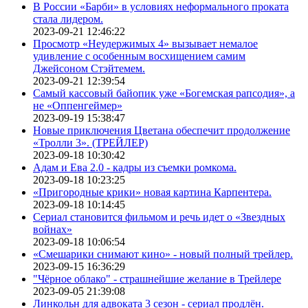
В России «Барби» в условиях неформального проката
стала лидером.
2023-09-21 12:46:22
Просмотр «Неудержимых 4» вызывает немалое
удивление с особенным восхищением самим
Джейсоном Стэйтемем.
2023-09-21 12:39:54
Самый кассовый байопик уже «Богемская рапсодия», а
не «Оппенгеймер»
2023-09-19 15:38:47
Новые приключения Цветана обеспечит продолжение
«Тролли 3». (ТРЕЙЛЕР)
2023-09-18 10:30:42
Адам и Ева 2.0 - кадры из съемки ромкома.
2023-09-18 10:23:25
«Пригородные крики» новая картина Карпентера.
2023-09-18 10:14:45
Сериал становится фильмом и речь идет о «Звездных
войнах»
2023-09-18 10:06:54
«Смешарики снимают кино» - новый полный трейлер.
2023-09-15 16:36:29
"Чёрное облако" - страшнейшие желание в Трейлере
2023-09-05 21:39:08
Линкольн для адвоката 3 сезон - сериал продлён.