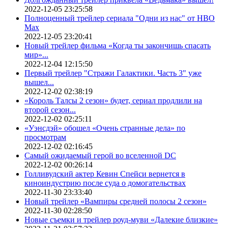
2022-12-05 23:25:58
Полноценный трейлер сериала "Одни из нас" от HBO
Max
2022-12-05 23:20:41
Новый трейлер фильма «Когда ты закончишь спасать
мир»...
2022-12-04 12:15:50
Первый трейлер "Стражи Галактики. Часть 3" уже
вышел...
2022-12-02 02:38:19
«Король Талсы 2 сезон» будет, сериал продлили на
второй сезон...
2022-12-02 02:25:11
«Уэнсдэй» обошел «Очень странные дела» по
просмотрам
2022-12-02 02:16:45
Самый ожидаемый герой во вселенной DC
2022-12-02 00:26:14
Голливудский актер Кевин Спейси вернется в
киноиндустрию после суда о домогательствах
2022-11-30 23:33:40
Новый трейлер «Вампиры средней полосы 2 сезон»
2022-11-30 02:28:50
Новые съемки и трейлер роуд-муви «Далекие близкие»