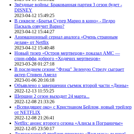
Звёздные войны: Бракованная партия 3 сезон будет -
DISNEY
2023-04-12 15:49:25
В сиквеле «Братья Супер Марио в кино» - Педро
Паскаль озвучит Варио?
2023-04-12 15:44:27
Анимационный сериал аналога «Очень странным
делам» от Netflix
2023-04-12 15:40:48
Новый тизер «Остров мертвецов» показал АМС —
спин-оффа доброго «Ходячих мертвецов»
2023-03-28 01:27:18
В последнем сезоне "Флэш" Зеленую Стрелу сыграет
актер Стивен Амелл
2023-01-06 20:16:18
Объявлено о завершении съемок второй части «Дюны»
2022-12-13 11:55:25
Шершни 2 сезон выходит 24 марта...
2022-12-08 21:33:26
«Всевидящее око» с Кристианом Бейлом, новый трейлер
от NETFLIX
2022-12-08 21:26:41
Netflix: анонс второго сезона «Алисы в Пограничье»
2022-12-05 23:50:17
Долгожданный трейлер приквела «Ведьмака» вышел!