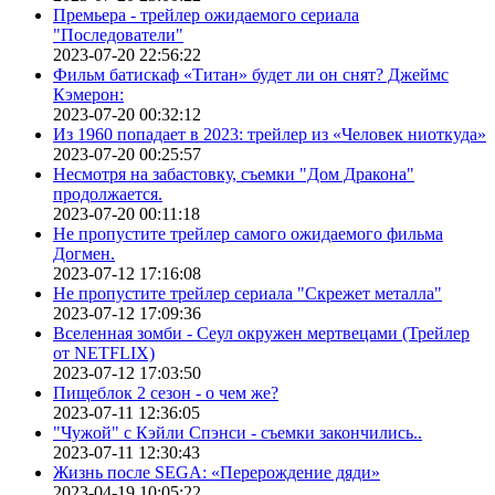
Премьера - трейлер ожидаемого сериала
"Последователи"
2023-07-20 22:56:22
Фильм батискаф «Титан» будет ли он снят? Джеймс
Кэмерон:
2023-07-20 00:32:12
Из 1960 попадает в 2023: трейлер из «Человек ниоткуда»
2023-07-20 00:25:57
Несмотря на забастовку, съемки "Дом Дракона"
продолжается.
2023-07-20 00:11:18
Не пропустите трейлер самого ожидаемого фильма
Догмен.
2023-07-12 17:16:08
Не пропустите трейлер сериала "Скрежет металла"
2023-07-12 17:09:36
Вселенная зомби - Сеул окружен мертвецами (Трейлер
от NETFLIX)
2023-07-12 17:03:50
Пищеблок 2 сезон - о чем же?
2023-07-11 12:36:05
"Чужой" с Кэйли Спэнси - съемки закончились..
2023-07-11 12:30:43
Жизнь после SEGA: «Перерождение дяди»
2023-04-19 10:05:22