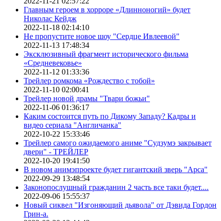
2022-11-21 02:57:22
Главным героем в хорроре «Длинноногий» будет
Николас Кейдж
2022-11-18 02:14:10
Не пропустите новое шоу "Сердце Ивлеевой"
2022-11-13 17:48:34
Эксклюзивный фрагмент исторического фильма
«Средневековье»
2022-11-12 01:33:36
Трейлер ромкома «Рождество с тобой»
2022-11-10 02:00:41
Трейлер новой драмы "Твари божьи"
2022-11-06 01:36:17
Каким состоится путь по Дикому Западу? Кадры и
видео сериала "Англичанка"
2022-10-22 15:33:46
Трейлер самого ожидаемого аниме "Судзумэ закрывает
двери" - ТРЕЙЛЕР
2022-10-20 19:41:50
В новом анимэпроекте будет гигантский зверь "Арса"
2022-09-29 13:48:54
Законопослушный гражданин 2 часть все таки будет....
2022-09-06 15:55:37
Новый сиквел "Изгоняющий дьявола" от Дэвида Гордон
Грин-а.