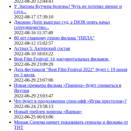
2022-08-20 12:44:43
У Эштона Кутчера болезнь? Чуть не потерял зрение и
слух...
2022-08-17 17:39:10
Джонни Депп выиграл суд, а DIOR опять начал
сотрудничество...
2022-08-16 11:37:49
80 лет главному герою фильма "ПИЛА"
2022-08-12 15:02:57
Астрал 5: Актерский состав
2022-08-10 18:03:22
Beat Film Festival: 14 документальных фильмов.
2022-06-29 23:09:29
Дата фестиваля "Beat Film Festival 2022" будет с 19 июня
по 3 июля.
2022-06-29 23:07:06
Новая премьера фильма «Граница» будет сниматься в
Якутии
2022-06-29 23:03:47
Что будет в продолжении спин-офф «Игры престолов»?
2022-06-24 23:58:13
Новый трейлер хоррора «Варвар»
2022-06-25 00:03:06
Мираж Синема начнет показывать сериалы и фильмы от
ТНТ