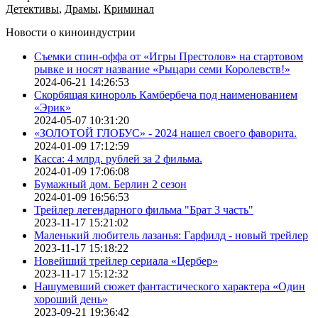
Детективы
,
Драмы
,
Криминал
Новости о киноиндустрии
Съемки спин-оффа от «Игры Престолов» на стартовом
рывке и носят название «Рыцари семи Королевств!»
2024-06-21 14:26:53
Скорбящая кинороль Камбербеча под наименованием
«Эрик»
2024-05-07 10:31:20
«ЗОЛОТОЙ ГЛОБУС» - 2024 нашел своего фаворита.
2024-01-09 17:12:59
Касса: 4 млрд. рублей за 2 фильма.
2024-01-09 17:06:08
Бумажный дом. Берлин 2 сезон
2024-01-09 16:56:53
Трейлер легендарного фильма "Брат 3 часть"
2023-11-17 15:21:02
Маленький любитель лазанья: Гарфилд - новый трейлер
2023-11-17 15:18:22
Новейший трейлер сериала «Цербер»
2023-11-17 15:12:32
Нашумевший сюжет фантастического характера «Один
хороший день»
2023-09-21 19:36:42