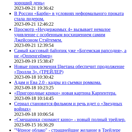
хороший день»
2023-09-21 19:36:42
В России «Барби» в условиях неформального проката
стала лидером.
2023-09-21 12:46:22
Просмотр «Неудержимых 4» вызывает немалое
удивление с особенным восхищением самим
Джейсоном Стэйтемем.
2023-09-21 12:39:54
Самый кассовый байопик уже «Богемская рапсодия», а
не «Оппенгеймер»
2023-09-19 15:38:47
Новые приключения Цветана обеспечит продолжение
«Тролли 3». (ТРЕЙЛЕР)
2023-09-18 10:30:42
Адам и Ева 2.0 - кадры из съемки ромкома.
2023-09-18 10:23:25
«Пригородные крики» новая картина Карпентера.
2023-09-18 10:14:45
Сериал становится фильмом и речь идет о «Звездных
войнах»
2023-09-18 10:06:54
«Смешарики снимают кино» - новый полный трейлер.
2023-09-15 16:36:29
"Чёрное облако" - страшнейшие желание в Трейлере