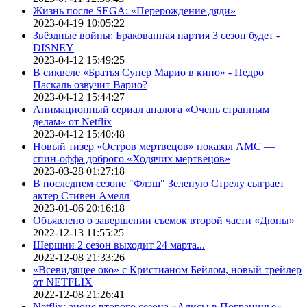
Жизнь после SEGA: «Перерождение дяди»
2023-04-19 10:05:22
Звёздные войны: Бракованная партия 3 сезон будет -
DISNEY
2023-04-12 15:49:25
В сиквеле «Братья Супер Марио в кино» - Педро
Паскаль озвучит Варио?
2023-04-12 15:44:27
Анимационный сериал аналога «Очень странным
делам» от Netflix
2023-04-12 15:40:48
Новый тизер «Остров мертвецов» показал АМС —
спин-оффа доброго «Ходячих мертвецов»
2023-03-28 01:27:18
В последнем сезоне "Флэш" Зеленую Стрелу сыграет
актер Стивен Амелл
2023-01-06 20:16:18
Объявлено о завершении съемок второй части «Дюны»
2022-12-13 11:55:25
Шершни 2 сезон выходит 24 марта...
2022-12-08 21:33:26
«Всевидящее око» с Кристианом Бейлом, новый трейлер
от NETFLIX
2022-12-08 21:26:41
Netflix: анонс второго сезона «Алисы в Пограничье»