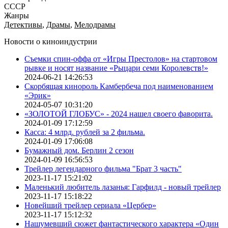
СССР
Жанры
Детективы
,
Драмы
,
Мелодрамы
Новости о киноиндустрии
Съемки спин-оффа от «Игры Престолов» на стартовом
рывке и носят название «Рыцари семи Королевств!»
2024-06-21 14:26:53
Скорбящая кинороль Камбербеча под наименованием
«Эрик»
2024-05-07 10:31:20
«ЗОЛОТОЙ ГЛОБУС» - 2024 нашел своего фаворита.
2024-01-09 17:12:59
Касса: 4 млрд. рублей за 2 фильма.
2024-01-09 17:06:08
Бумажный дом. Берлин 2 сезон
2024-01-09 16:56:53
Трейлер легендарного фильма "Брат 3 часть"
2023-11-17 15:21:02
Маленький любитель лазанья: Гарфилд - новый трейлер
2023-11-17 15:18:22
Новейший трейлер сериала «Цербер»
2023-11-17 15:12:32
Нашумевший сюжет фантастического характера «Один