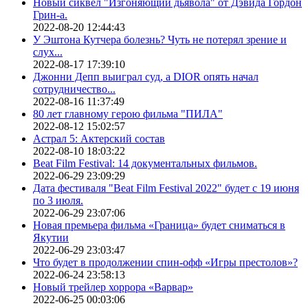
Новый сиквел "Изгоняющий дьявола" от Дэвида Гордон
Грин-а.
2022-08-20 12:44:43
У Эштона Кутчера болезнь? Чуть не потерял зрение и
слух...
2022-08-17 17:39:10
Джонни Депп выиграл суд, а DIOR опять начал
сотрудничество...
2022-08-16 11:37:49
80 лет главному герою фильма "ПИЛА"
2022-08-12 15:02:57
Астрал 5: Актерский состав
2022-08-10 18:03:22
Beat Film Festival: 14 документальных фильмов.
2022-06-29 23:09:29
Дата фестиваля "Beat Film Festival 2022" будет с 19 июня
по 3 июля.
2022-06-29 23:07:06
Новая премьера фильма «Граница» будет сниматься в
Якутии
2022-06-29 23:03:47
Что будет в продолжении спин-офф «Игры престолов»?
2022-06-24 23:58:13
Новый трейлер хоррора «Варвар»
2022-06-25 00:03:06