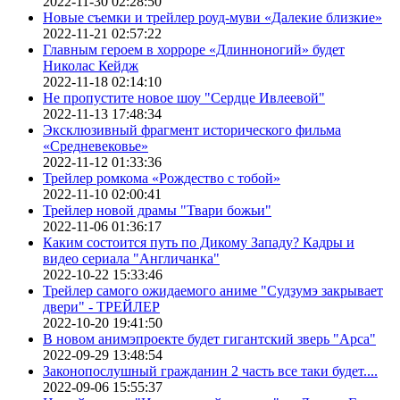
2022-11-30 02:28:50
Новые съемки и трейлер роуд-муви «Далекие близкие»
2022-11-21 02:57:22
Главным героем в хорроре «Длинноногий» будет
Николас Кейдж
2022-11-18 02:14:10
Не пропустите новое шоу "Сердце Ивлеевой"
2022-11-13 17:48:34
Эксклюзивный фрагмент исторического фильма
«Средневековье»
2022-11-12 01:33:36
Трейлер ромкома «Рождество с тобой»
2022-11-10 02:00:41
Трейлер новой драмы "Твари божьи"
2022-11-06 01:36:17
Каким состоится путь по Дикому Западу? Кадры и
видео сериала "Англичанка"
2022-10-22 15:33:46
Трейлер самого ожидаемого аниме "Судзумэ закрывает
двери" - ТРЕЙЛЕР
2022-10-20 19:41:50
В новом анимэпроекте будет гигантский зверь "Арса"
2022-09-29 13:48:54
Законопослушный гражданин 2 часть все таки будет....
2022-09-06 15:55:37