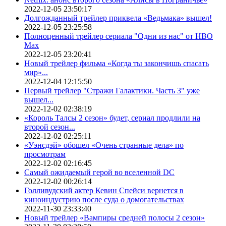
2022-12-05 23:50:17
Долгожданный трейлер приквела «Ведьмака» вышел!
2022-12-05 23:25:58
Полноценный трейлер сериала "Одни из нас" от HBO
Max
2022-12-05 23:20:41
Новый трейлер фильма «Когда ты закончишь спасать
мир»...
2022-12-04 12:15:50
Первый трейлер "Стражи Галактики. Часть 3" уже
вышел...
2022-12-02 02:38:19
«Король Талсы 2 сезон» будет, сериал продлили на
второй сезон...
2022-12-02 02:25:11
«Уэнсдэй» обошел «Очень странные дела» по
просмотрам
2022-12-02 02:16:45
Самый ожидаемый герой во вселенной DC
2022-12-02 00:26:14
Голливудский актер Кевин Спейси вернется в
киноиндустрию после суда о домогательствах
2022-11-30 23:33:40
Новый трейлер «Вампиры средней полосы 2 сезон»