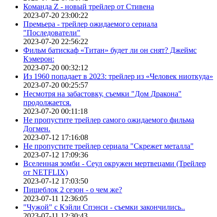
Команда Z - новый трейлер от Стивена
2023-07-20 23:00:22
Премьера - трейлер ожидаемого сериала
"Последователи"
2023-07-20 22:56:22
Фильм батискаф «Титан» будет ли он снят? Джеймс
Кэмерон:
2023-07-20 00:32:12
Из 1960 попадает в 2023: трейлер из «Человек ниоткуда»
2023-07-20 00:25:57
Несмотря на забастовку, съемки "Дом Дракона"
продолжается.
2023-07-20 00:11:18
Не пропустите трейлер самого ожидаемого фильма
Догмен.
2023-07-12 17:16:08
Не пропустите трейлер сериала "Скрежет металла"
2023-07-12 17:09:36
Вселенная зомби - Сеул окружен мертвецами (Трейлер
от NETFLIX)
2023-07-12 17:03:50
Пищеблок 2 сезон - о чем же?
2023-07-11 12:36:05
"Чужой" с Кэйли Спэнси - съемки закончились..
2023-07-11 12:30:43