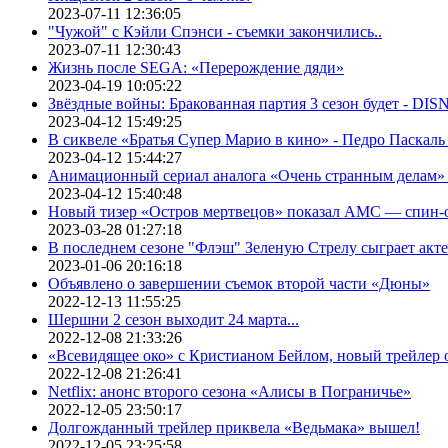
2023-07-11 12:36:05
"Чужой" с Кэйли Спэнси - съемки закончились..
2023-07-11 12:30:43
Жизнь после SEGA: «Перерождение дяди»
2023-04-19 10:05:22
Звёздные войны: Бракованная партия 3 сезон будет - DI
2023-04-12 15:49:25
В сиквеле «Братья Супер Марио в кино» - Педро Паскаль
2023-04-12 15:44:27
Анимационный сериал аналога «Очень странным делам» о
2023-04-12 15:40:48
Новый тизер «Остров мертвецов» показал АМС — спин-
2023-03-28 01:27:18
В последнем сезоне "Флэш" Зеленую Стрелу сыграет акт
2023-01-06 20:16:18
Объявлено о завершении съемок второй части «Дюны»
2022-12-13 11:55:25
Шершни 2 сезон выходит 24 марта...
2022-12-08 21:33:26
«Всевидящее око» с Кристианом Бейлом, новый трейлер
2022-12-08 21:26:41
Netflix: анонс второго сезона «Алисы в Пограничье»
2022-12-05 23:50:17
Долгожданный трейлер приквела «Ведьмака» вышел!
2022-12-05 23:25:58