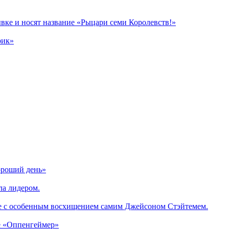
вке и носят название «Рыцари семи Королевств!»
рик»
ороший день»
ла лидером.
е с особенным восхищением самим Джейсоном Стэйтемем.
е «Оппенгеймер»