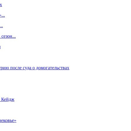
x
...
..
сезон...
м
рию после суда о домогательствах
с Кейдж
вековье»