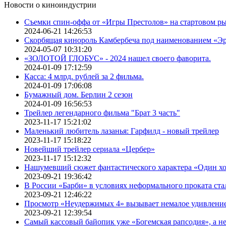
Новости о киноиндустрии
Съемки спин-оффа от «Игры Престолов» на стартовом ры
2024-06-21 14:26:53
Скорбящая кинороль Камбербеча под наименованием «Э
2024-05-07 10:31:20
«ЗОЛОТОЙ ГЛОБУС» - 2024 нашел своего фаворита.
2024-01-09 17:12:59
Касса: 4 млрд. рублей за 2 фильма.
2024-01-09 17:06:08
Бумажный дом. Берлин 2 сезон
2024-01-09 16:56:53
Трейлер легендарного фильма "Брат 3 часть"
2023-11-17 15:21:02
Маленький любитель лазанья: Гарфилд - новый трейлер
2023-11-17 15:18:22
Новейший трейлер сериала «Цербер»
2023-11-17 15:12:32
Нашумевший сюжет фантастического характера «Один х
2023-09-21 19:36:42
В России «Барби» в условиях неформального проката ста
2023-09-21 12:46:22
Просмотр «Неудержимых 4» вызывает немалое удивлени
2023-09-21 12:39:54
Самый кассовый байопик уже «Богемская рапсодия», а н