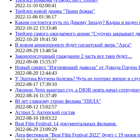
2022-11-10 02:00:41
Трейлер новой драмы "Твари божьи"
2022-11-06 01:36:17
Каким состоится путь по Дикому Западу? Кадры и видео
2022-10-22 15:33:46
Трейлер самого ожидаемого аниме "Судзумэ закрывает 
2022-10-20 19:41:50
В новом анимэпроекте будет гигантский зверь "Арса"
2022-09-29 13:48:54
Законопослушный гражданин 2 часть все таки будет....
2022-09-06 15:55:37
Новый сиквел "Изгоняющий дьявола" от Дэвида Гордон Г
2022-08-20 12:44:43
У Эштона Кутчера болезнь? Чуть не потерял зрение и слух
2022-08-17 17:39:10
Джонни Депп выиграл суд, а DIOR опять начал сотруднич
2022-08-16 11:37:49
80 лет главному герою фильма "ПИЛА"
2022-08-12 15:02:57
Астрал 5: Актерский состав
2022-08-10 18:03:22
Beat Film Festival: 14 документальных фильмов.
2022-06-29 23:09:29
Дата фестиваля "Beat Film Festival 2022" будет с 19 июня 