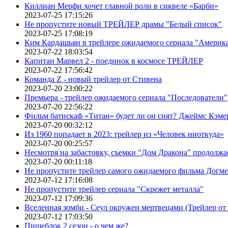
Киллиан Мерфи хочет главной роли в сиквеле «Барби»
2023-07-25 17:15:26
Не пропустите новый ТРЕЙЛЕР драмы "Белый список"
2023-07-25 17:08:19
Ким Кардашьян в трейлере ожидаемого сериала "Америка
2023-07-22 18:03:54
Капитан Марвел 2 - поединок в космосе ТРЕЙЛЕР
2023-07-22 17:56:42
Команда Z - новый трейлер от Стивена
2023-07-20 23:00:22
Премьера - трейлер ожидаемого сериала "Последователи"
2023-07-20 22:56:22
Фильм батискаф «Титан» будет ли он снят? Джеймс Кэме
2023-07-20 00:32:12
Из 1960 попадает в 2023: трейлер из «Человек ниоткуда»
2023-07-20 00:25:57
Несмотря на забастовку, съемки "Дом Дракона" продолжа
2023-07-20 00:11:18
Не пропустите трейлер самого ожидаемого фильма Догме
2023-07-12 17:16:08
Не пропустите трейлер сериала "Скрежет металла"
2023-07-12 17:09:36
Вселенная зомби - Сеул окружен мертвецами (Трейлер о
2023-07-12 17:03:50
Пищеблок 2 сезон - о чем же?