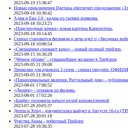
2023-09-19 15:38:47
Новые приключения Цветана обеспечит продолжение «Т
2023-09-18 10:30:42
Адам и Ева 2.0 - кадры из съемки ромкома.
2023-09-18 10:23:25
«Пригородные крики» новая картина Карпентера.
2023-09-18 10:14:45
Сериал становится фильмом и речь идет о «Звездных вой
2023-09-18 10:06:54
«Смешарики снимают кино» - новый полный трейлер.
2023-09-15 16:36:29
"Чёрное облако" - страшнейшие желание в Трейлере
2023-09-05 21:39:08
Линкольн для адвоката 3 сезон - сериал продлён. ОФИ
2023-09-05 21:36:02
«Паранормальные явления. Ритуальный дом» - дублиров
2023-08-01 17:06:52
«Дворец» - отрывок из фильма.
2023-08-01 17:02:26
«Барби» положила начало целой киновселенной
2023-07-28 20:05:37
Деппа и Херд - документалка выйдет в Августе 16-го (
2023-07-28 20:01:18
Чувства Анны - дебютный Трейлер
2023-07-28 19:30:35