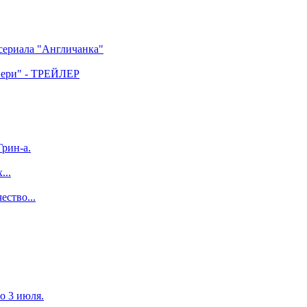
 сериала "Англичанка"
двери" - ТРЕЙЛЕР
рин-а.
...
ество...
по 3 июля.