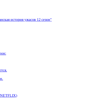
нская история ужасов 12 сезон"
рон:
ется.
н.
т NETFLIX)