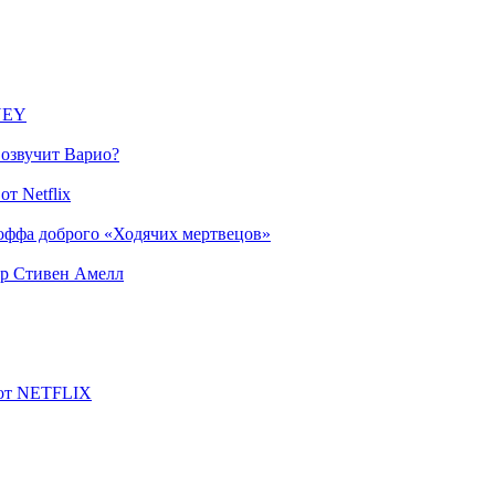
SNEY
 озвучит Варио?
т Netflix
оффа доброго «Ходячих мертвецов»
ер Стивен Амелл
 от NETFLIX