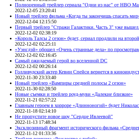
Полноценный трейлер сериала "Одни из нас" от HBO Ma
2022-12-05 23:20:41
Новый трейлер фильма «Когда ты закончишь спасать мир»
2022-12-04 12:15:50
Первый трейлер "Стражи Галактики. Часть 3" уже вышел.
2022-12-02 02:38:19
«Король Талсы 2 сезон» будет, сериал продлили на второй 
2022-12-02 02:25:11
«Уэнсдэй» обошел «Очень странные дела» по просмотра
2022-12-02 02:16:45
Самый ожидаемый герой во вселенной DC
2022-12-02 00:26:14
Голливудский актер Кевин Спейси вернется в киноиндуст
2022-11-30 23:33:40
Новый трейлер «Вампиры средней полосы 2 сезон»
2022-11-30 02:28:50
Новые съемки и трейлер роуд-муви «Далекие близкие»
2022-11-21 02:57:22
Главным героем в хорроре «Длинноногий» будет Никола
2022-11-18 02:14:10
Не пропустите новое шоу "Сердце Ивлеевой"
2022-11-13 17:48:34
Эксклюзивный фрагмент исторического фильма «Средне
2022-11-12 01:33:36
Трейлер ромкома «Рождество с тобой»