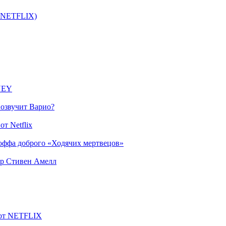
т NETFLIX)
SNEY
 озвучит Варио?
т Netflix
оффа доброго «Ходячих мертвецов»
ер Стивен Амелл
 от NETFLIX