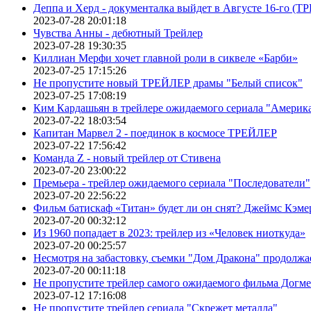
Деппа и Херд - документалка выйдет в Августе 16-го (
2023-07-28 20:01:18
Чувства Анны - дебютный Трейлер
2023-07-28 19:30:35
Киллиан Мерфи хочет главной роли в сиквеле «Барби»
2023-07-25 17:15:26
Не пропустите новый ТРЕЙЛЕР драмы "Белый список"
2023-07-25 17:08:19
Ким Кардашьян в трейлере ожидаемого сериала "Америка
2023-07-22 18:03:54
Капитан Марвел 2 - поединок в космосе ТРЕЙЛЕР
2023-07-22 17:56:42
Команда Z - новый трейлер от Стивена
2023-07-20 23:00:22
Премьера - трейлер ожидаемого сериала "Последователи"
2023-07-20 22:56:22
Фильм батискаф «Титан» будет ли он снят? Джеймс Кэме
2023-07-20 00:32:12
Из 1960 попадает в 2023: трейлер из «Человек ниоткуда»
2023-07-20 00:25:57
Несмотря на забастовку, съемки "Дом Дракона" продолжа
2023-07-20 00:11:18
Не пропустите трейлер самого ожидаемого фильма Догме
2023-07-12 17:16:08
Не пропустите трейлер сериала "Скрежет металла"