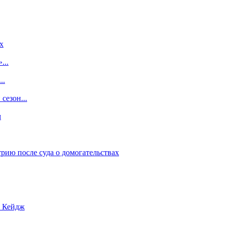
x
...
..
сезон...
м
рию после суда о домогательствах
с Кейдж