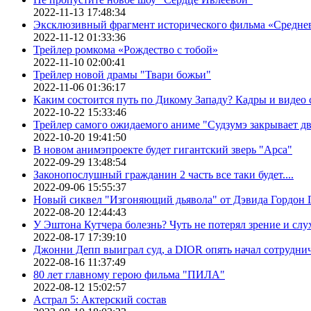
2022-11-13 17:48:34
Эксклюзивный фрагмент исторического фильма «Средне
2022-11-12 01:33:36
Трейлер ромкома «Рождество с тобой»
2022-11-10 02:00:41
Трейлер новой драмы "Твари божьи"
2022-11-06 01:36:17
Каким состоится путь по Дикому Западу? Кадры и видео
2022-10-22 15:33:46
Трейлер самого ожидаемого аниме "Судзумэ закрывает 
2022-10-20 19:41:50
В новом анимэпроекте будет гигантский зверь "Арса"
2022-09-29 13:48:54
Законопослушный гражданин 2 часть все таки будет....
2022-09-06 15:55:37
Новый сиквел "Изгоняющий дьявола" от Дэвида Гордон Г
2022-08-20 12:44:43
У Эштона Кутчера болезнь? Чуть не потерял зрение и слух
2022-08-17 17:39:10
Джонни Депп выиграл суд, а DIOR опять начал сотруднич
2022-08-16 11:37:49
80 лет главному герою фильма "ПИЛА"
2022-08-12 15:02:57
Астрал 5: Актерский состав