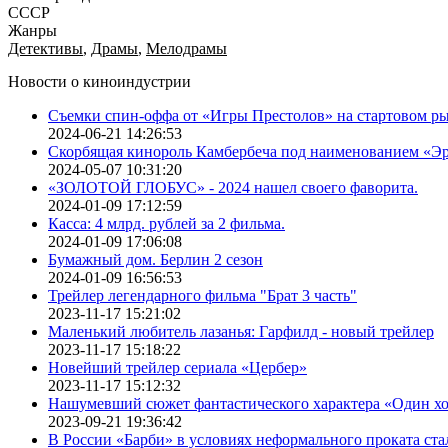
СССР
Жанры
Детективы
,
Драмы
,
Мелодрамы
Новости о киноиндустрии
Съемки спин-оффа от «Игры Престолов» на стартовом ры
2024-06-21 14:26:53
Скорбящая кинороль Камбербеча под наименованием «Э
2024-05-07 10:31:20
«ЗОЛОТОЙ ГЛОБУС» - 2024 нашел своего фаворита.
2024-01-09 17:12:59
Касса: 4 млрд. рублей за 2 фильма.
2024-01-09 17:06:08
Бумажный дом. Берлин 2 сезон
2024-01-09 16:56:53
Трейлер легендарного фильма "Брат 3 часть"
2023-11-17 15:21:02
Маленький любитель лазанья: Гарфилд - новый трейлер
2023-11-17 15:18:22
Новейший трейлер сериала «Цербер»
2023-11-17 15:12:32
Нашумевший сюжет фантастического характера «Один х
2023-09-21 19:36:42
В России «Барби» в условиях неформального проката ста