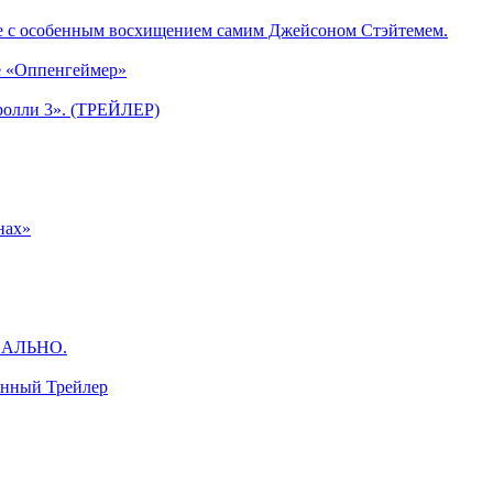
е с особенным восхищением самим Джейсоном Стэйтемем.
е «Оппенгеймер»
ролли 3». (ТРЕЙЛЕР)
нах»
ЦИАЛЬНО.
анный Трейлер