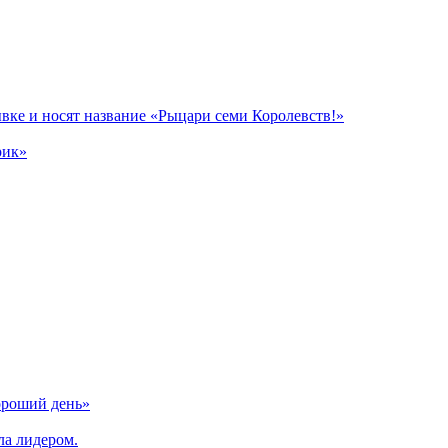
вке и носят название «Рыцари семи Королевств!»
рик»
ороший день»
ла лидером.