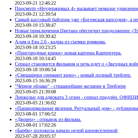
2023-09-21 12:46:22
Просмотр «Неудержимых 4» вызывает немалое удивлени
2023-09-21 12:39:54
Самый кассовый байопик уже «Богемская рапсодия», а н
2023-09-19 15:38:47
Новые приключения Цветана обеспечит продолжение «Т
2023-09-18 10:30:42
Адам и Ева 2.0 - кадры из съемки ромкома.
2023-09-18 10:23:25
«Пригородные крики» новая картина Карпентера.
2023-09-18 10:14:45
Сериал становится фильмом и речь идет о «Звездных вой
2023-09-18 10:06:54
«Смешарики снимают кино» - новый полный трейлер.
2023-09-15 16:36:29
"Чёрное облако" - страшнейшие желание в Трейлере
2023-09-05 21:39:08
Линкольн для адвоката 3 сезон - сериал продлён. ОФИ
2023-09-05 21:36:02
«Паранормальные явления. Ритуальный дом» - дублиров
2023-08-01 17:06:52
«Дворец» - отрывок из фильма.
2023-08-01 17:02:26
«Барби» положила начало целой киновселенной
2023-07-28 20:05:37