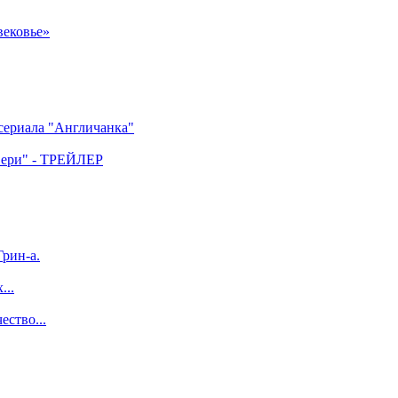
вековье»
 сериала "Англичанка"
двери" - ТРЕЙЛЕР
рин-а.
...
ество...