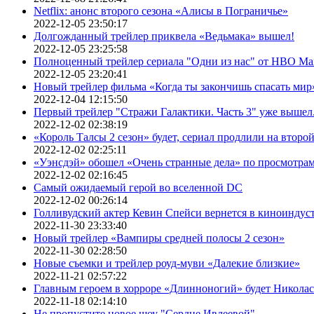
Netflix: анонс второго сезона «Алисы в Пограничье»
2022-12-05 23:50:17
Долгожданный трейлер приквела «Ведьмака» вышел!
2022-12-05 23:25:58
Полноценный трейлер сериала "Одни из нас" от HBO Ma
2022-12-05 23:20:41
Новый трейлер фильма «Когда ты закончишь спасать мир»
2022-12-04 12:15:50
Первый трейлер "Стражи Галактики. Часть 3" уже вышел.
2022-12-02 02:38:19
«Король Талсы 2 сезон» будет, сериал продлили на второй 
2022-12-02 02:25:11
«Уэнсдэй» обошел «Очень странные дела» по просмотра
2022-12-02 02:16:45
Самый ожидаемый герой во вселенной DC
2022-12-02 00:26:14
Голливудский актер Кевин Спейси вернется в киноиндуст
2022-11-30 23:33:40
Новый трейлер «Вампиры средней полосы 2 сезон»
2022-11-30 02:28:50
Новые съемки и трейлер роуд-муви «Далекие близкие»
2022-11-21 02:57:22
Главным героем в хорроре «Длинноногий» будет Никола
2022-11-18 02:14:10
Не пропустите новое шоу "Сердце Ивлеевой"