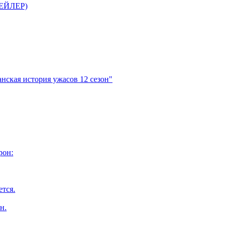
ТРЕЙЛЕР)
нская история ужасов 12 сезон"
рон:
ется.
н.