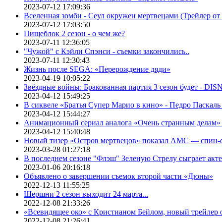
2023-07-12 17:09:36
Вселенная зомби - Сеул окружен мертвецами (Трейлер о
2023-07-12 17:03:50
Пищеблок 2 сезон - о чем же?
2023-07-11 12:36:05
"Чужой" с Кэйли Спэнси - съемки закончились..
2023-07-11 12:30:43
Жизнь после SEGA: «Перерождение дяди»
2023-04-19 10:05:22
Звёздные войны: Бракованная партия 3 сезон будет - DI
2023-04-12 15:49:25
В сиквеле «Братья Супер Марио в кино» - Педро Паскаль
2023-04-12 15:44:27
Анимационный сериал аналога «Очень странным делам» о
2023-04-12 15:40:48
Новый тизер «Остров мертвецов» показал АМС — спин-
2023-03-28 01:27:18
В последнем сезоне "Флэш" Зеленую Стрелу сыграет акт
2023-01-06 20:16:18
Объявлено о завершении съемок второй части «Дюны»
2022-12-13 11:55:25
Шершни 2 сезон выходит 24 марта...
2022-12-08 21:33:26
«Всевидящее око» с Кристианом Бейлом, новый трейлер
2022-12-08 21:26:41