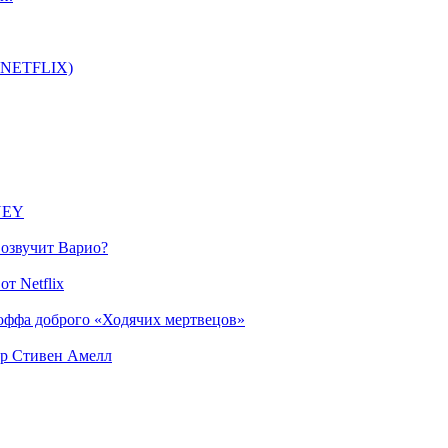
т NETFLIX)
SNEY
 озвучит Варио?
т Netflix
оффа доброго «Ходячих мертвецов»
ер Стивен Амелл