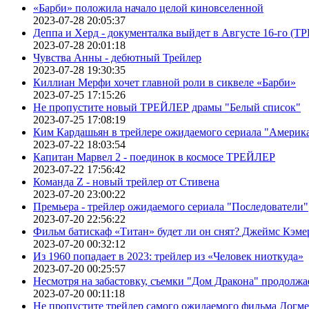
«Барби» положила начало целой киновселенной
2023-07-28 20:05:37
Деппа и Херд - документалка выйдет в Августе 16-го (
2023-07-28 20:01:18
Чувства Анны - дебютный Трейлер
2023-07-28 19:30:35
Киллиан Мерфи хочет главной роли в сиквеле «Барби»
2023-07-25 17:15:26
Не пропустите новый ТРЕЙЛЕР драмы "Белый список"
2023-07-25 17:08:19
Ким Кардашьян в трейлере ожидаемого сериала "Америка
2023-07-22 18:03:54
Капитан Марвел 2 - поединок в космосе ТРЕЙЛЕР
2023-07-22 17:56:42
Команда Z - новый трейлер от Стивена
2023-07-20 23:00:22
Премьера - трейлер ожидаемого сериала "Последователи"
2023-07-20 22:56:22
Фильм батискаф «Титан» будет ли он снят? Джеймс Кэме
2023-07-20 00:32:12
Из 1960 попадает в 2023: трейлер из «Человек ниоткуда»
2023-07-20 00:25:57
Несмотря на забастовку, съемки "Дом Дракона" продолжа
2023-07-20 00:11:18
Не пропустите трейлер самого ожидаемого фильма Догме