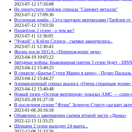
2023-07-12 17:16:08
Не пропустите трейлер сериала "Скрежет металла"
2023-07-12 17:09:36
Вселенная зомби - Сеул окружен мертвецами (Трейлер о
2023-07-12 17:03:50
Пищеблок 2 сезон - о чем же?
2023-07-11 12:36:05
"Чужой" с Кэйли Спэнси - съемки закончились..
2023-07-11 12:30:43
Жизнь после SEGA: «Перерождение дяди»
2023-04-19 10:05:22
Звёздные войны: Бракованная партия 3 сезон будет - DI
2023-04-12 15:49:25
В сиквеле «Братья Супер Марио в кино» - Педро Паскаль
2023-04-12 15:44:27
Анимационный сериал аналога «Очень странным делам» о
2023-04-12 15:40:48
Новый тизер «Остров мертвецов» показал АМС — спин-
2023-03-28 01:27:18
В последнем сезоне "Флэш" Зеленую Стрелу сыграет акт
2023-01-06 20:16:18
Объявлено о завершении съемок второй части «Дюны»
2022-12-13 11:55:25
Шершни 2 сезон выходит 24 марта...
2022-12-08 21:33:26