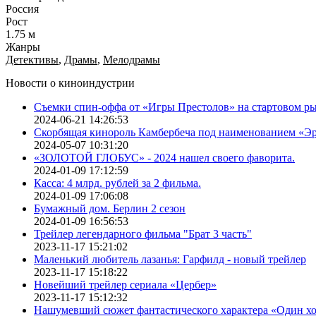
Россия
Рост
1.75 м
Жанры
Детективы
,
Драмы
,
Мелодрамы
Новости о киноиндустрии
Съемки спин-оффа от «Игры Престолов» на стартовом ры
2024-06-21 14:26:53
Скорбящая кинороль Камбербеча под наименованием «Э
2024-05-07 10:31:20
«ЗОЛОТОЙ ГЛОБУС» - 2024 нашел своего фаворита.
2024-01-09 17:12:59
Касса: 4 млрд. рублей за 2 фильма.
2024-01-09 17:06:08
Бумажный дом. Берлин 2 сезон
2024-01-09 16:56:53
Трейлер легендарного фильма "Брат 3 часть"
2023-11-17 15:21:02
Маленький любитель лазанья: Гарфилд - новый трейлер
2023-11-17 15:18:22
Новейший трейлер сериала «Цербер»
2023-11-17 15:12:32
Нашумевший сюжет фантастического характера «Один х