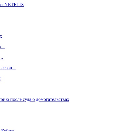
 от NETFLIX
x
...
..
сезон...
м
рию после суда о домогательствах
с Кейдж