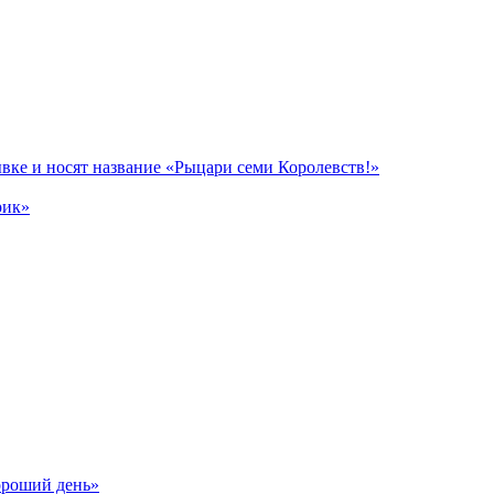
вке и носят название «Рыцари семи Королевств!»
рик»
ороший день»