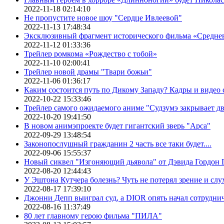
2022-11-18 02:14:10
Не пропустите новое шоу "Сердце Ивлеевой"
2022-11-13 17:48:34
Эксклюзивный фрагмент исторического фильма «Средне
2022-11-12 01:33:36
Трейлер ромкома «Рождество с тобой»
2022-11-10 02:00:41
Трейлер новой драмы "Твари божьи"
2022-11-06 01:36:17
Каким состоится путь по Дикому Западу? Кадры и видео
2022-10-22 15:33:46
Трейлер самого ожидаемого аниме "Судзумэ закрывает 
2022-10-20 19:41:50
В новом анимэпроекте будет гигантский зверь "Арса"
2022-09-29 13:48:54
Законопослушный гражданин 2 часть все таки будет....
2022-09-06 15:55:37
Новый сиквел "Изгоняющий дьявола" от Дэвида Гордон Г
2022-08-20 12:44:43
У Эштона Кутчера болезнь? Чуть не потерял зрение и слух
2022-08-17 17:39:10
Джонни Депп выиграл суд, а DIOR опять начал сотруднич
2022-08-16 11:37:49
80 лет главному герою фильма "ПИЛА"