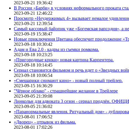
2023-09-21 19:36:42
В России «Барби» в условиях неформального проката ста
2023-09-21 12:46:22
Просмотр «Неудержимых 4» вызывает немалое удивлени
2023-09-21 12:39:54
Самый кассовый байопик уже «Богемская рапсодия», а н
2023-09-19 15:38:47
Новые приключения Цветана обеспечит продолжение «Т
2023-09-18 10:30:42
Адам и Ева 2.0 - кадры из съемки ромкома.
2023-09-18 10:23:25
«Пригородные крики» новая картина Карпентера.
2023-09-18 10:14:45
Сериал становится фильмом и речь идет о «Звездных вой
2023-09-18 10:06:54
«Смешарики снимают кино» - новый полный трейлер.
2023-09-15 16:36:29
"Чёрное облако" - страшнейшие желание в Трейлере
2023-09-05 21:39:08
Линкольн для адвоката 3 сезон - сериал продлён. ОФИ
2023-09-05 21:36:02
«Паранормальные явления. Ритуальный дом» - дублиров
2023-08-01 17:06:52
«Дворец» - отрывок из фильма.
2023-08-01 17:02:26