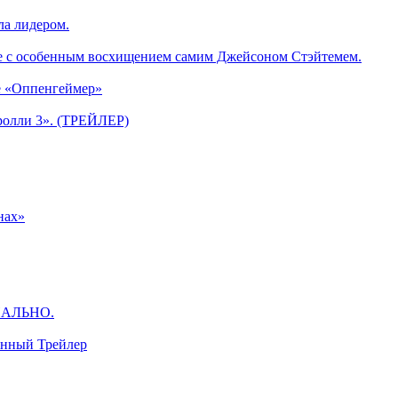
ла лидером.
е с особенным восхищением самим Джейсоном Стэйтемем.
е «Оппенгеймер»
ролли 3». (ТРЕЙЛЕР)
нах»
ЦИАЛЬНО.
анный Трейлер