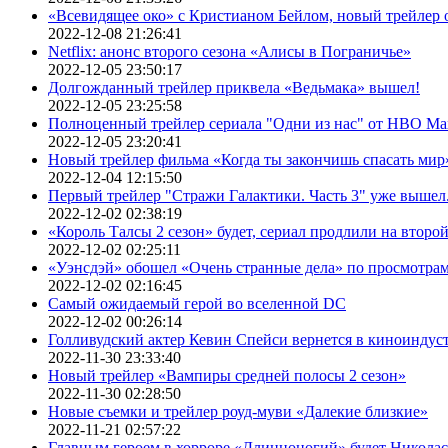
«Всевидящее око» с Кристианом Бейлом, новый трейлер
2022-12-08 21:26:41
Netflix: анонс второго сезона «Алисы в Пограничье»
2022-12-05 23:50:17
Долгожданный трейлер приквела «Ведьмака» вышел!
2022-12-05 23:25:58
Полноценный трейлер сериала "Одни из нас" от HBO Ma
2022-12-05 23:20:41
Новый трейлер фильма «Когда ты закончишь спасать мир»
2022-12-04 12:15:50
Первый трейлер "Стражи Галактики. Часть 3" уже вышел.
2022-12-02 02:38:19
«Король Талсы 2 сезон» будет, сериал продлили на второй 
2022-12-02 02:25:11
«Уэнсдэй» обошел «Очень странные дела» по просмотра
2022-12-02 02:16:45
Самый ожидаемый герой во вселенной DC
2022-12-02 00:26:14
Голливудский актер Кевин Спейси вернется в киноиндуст
2022-11-30 23:33:40
Новый трейлер «Вампиры средней полосы 2 сезон»
2022-11-30 02:28:50
Новые съемки и трейлер роуд-муви «Далекие близкие»
2022-11-21 02:57:22
Главным героем в хорроре «Длинноногий» будет Никола