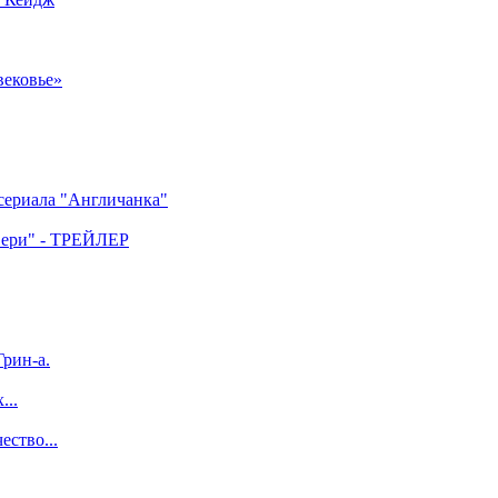
вековье»
 сериала "Англичанка"
двери" - ТРЕЙЛЕР
рин-а.
...
ество...