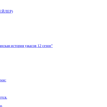
ТРЕЙЛЕР)
нская история ужасов 12 сезон"
рон:
ется.
н.