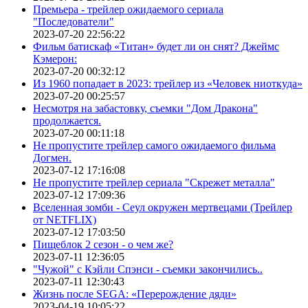
Премьера - трейлер ожидаемого сериала
"Последователи"
2023-07-20 22:56:22
Фильм батискаф «Титан» будет ли он снят? Джеймс
Кэмерон:
2023-07-20 00:32:12
Из 1960 попадает в 2023: трейлер из «Человек ниоткуда»
2023-07-20 00:25:57
Несмотря на забастовку, съемки "Дом Дракона"
продолжается.
2023-07-20 00:11:18
Не пропустите трейлер самого ожидаемого фильма
Догмен.
2023-07-12 17:16:08
Не пропустите трейлер сериала "Скрежет металла"
2023-07-12 17:09:36
Вселенная зомби - Сеул окружен мертвецами (Трейлер
от NETFLIX)
2023-07-12 17:03:50
Пищеблок 2 сезон - о чем же?
2023-07-11 12:36:05
"Чужой" с Кэйли Спэнси - съемки закончились..
2023-07-11 12:30:43
Жизнь после SEGA: «Перерождение дяди»
2023-04-19 10:05:22