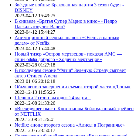
Звёздные войны: Бракованная партия 3 сезон будет -
DISNEY
2023-04-12 15:49:25
В сиквеле «Братья Супер Марио в кино» - Педро
Паскаль озвучит Варио?
2023-04-12 15:44:27
Анимационный сериал аналога «Очень странным
делам» от Netflix
2023-04-12 15:40:48
Новый тизер «Остров мертвецов» показал АМС —
спин-оффа доброго «Ходячих мертвецов»
2023-03-28 01:27:18
В последнем сезоне "Флэш" Зеленую Стрелу сыграет
актер Стивен Амелл
2023-01-06 20:16:18
Объявлено о завершении съемок второй части «Дюны»
2022-12-13 11:55:25
Шершни 2 сезон выходит 24 марта...
2022-12-08 21:33:26
«Всевидящее око» с Кристианом Бейлом, новый трейлер
от NETFLIX
2022-12-08 21:26:41
Netflix: анонс второго сезона «Алисы в Пограничье»
2022-12-05 23:50:17
Долгожданный трейлер приквела «Ведьмака» вышел!