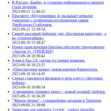
В России «Барби» в условиях неформального проката
стала лидером.
2023-09-21 12:46:22
Просмотр «Неудержимых 4» вызывает немалое
удивление с особенным восхищением самим
Джейсоном Стэйтемем.
2023-09-21 12:39:54
Самый кассовый байопик уже «Богемская рапсодия», а
не «Оппенгеймер»
2023-09-19 15:38:47
Новые приключения Цветана обеспечит продолжение
«Тролли 3». (ТРЕЙЛЕР)
2023-09-18 10:30:42
Адам и Ева 2.0 - кадры из съемки ромкома.
2023-09-18 10:23:25
«Пригородные крики» новая картина Карпентера.
2023-09-18 10:14:45
Сериал становится фильмом и речь идет о «Звездных
войнах»
2023-09-18 10:06:54
«Смешарики снимают кино» - новый полный трейлер.
2023-09-15 16:36:29
"Чёрное облако" - страшнейшие желание в Трейлере
2023-09-05 21:39:08
Линкольн для адвоката 3 сезон - сериал продлён.