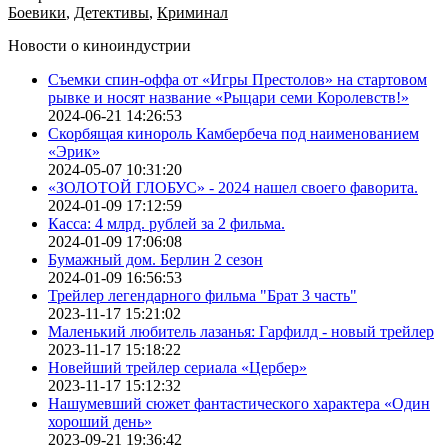
Боевики
,
Детективы
,
Криминал
Новости о киноиндустрии
Съемки спин-оффа от «Игры Престолов» на стартовом
рывке и носят название «Рыцари семи Королевств!»
2024-06-21 14:26:53
Скорбящая кинороль Камбербеча под наименованием
«Эрик»
2024-05-07 10:31:20
«ЗОЛОТОЙ ГЛОБУС» - 2024 нашел своего фаворита.
2024-01-09 17:12:59
Касса: 4 млрд. рублей за 2 фильма.
2024-01-09 17:06:08
Бумажный дом. Берлин 2 сезон
2024-01-09 16:56:53
Трейлер легендарного фильма "Брат 3 часть"
2023-11-17 15:21:02
Маленький любитель лазанья: Гарфилд - новый трейлер
2023-11-17 15:18:22
Новейший трейлер сериала «Цербер»
2023-11-17 15:12:32
Нашумевший сюжет фантастического характера «Один
хороший день»
2023-09-21 19:36:42