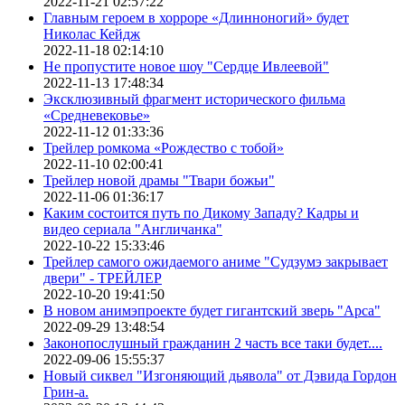
2022-11-21 02:57:22
Главным героем в хорроре «Длинноногий» будет
Николас Кейдж
2022-11-18 02:14:10
Не пропустите новое шоу "Сердце Ивлеевой"
2022-11-13 17:48:34
Эксклюзивный фрагмент исторического фильма
«Средневековье»
2022-11-12 01:33:36
Трейлер ромкома «Рождество с тобой»
2022-11-10 02:00:41
Трейлер новой драмы "Твари божьи"
2022-11-06 01:36:17
Каким состоится путь по Дикому Западу? Кадры и
видео сериала "Англичанка"
2022-10-22 15:33:46
Трейлер самого ожидаемого аниме "Судзумэ закрывает
двери" - ТРЕЙЛЕР
2022-10-20 19:41:50
В новом анимэпроекте будет гигантский зверь "Арса"
2022-09-29 13:48:54
Законопослушный гражданин 2 часть все таки будет....
2022-09-06 15:55:37
Новый сиквел "Изгоняющий дьявола" от Дэвида Гордон
Грин-а.