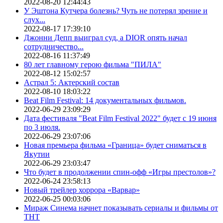
2022-08-20 12:44:43
У Эштона Кутчера болезнь? Чуть не потерял зрение и
слух...
2022-08-17 17:39:10
Джонни Депп выиграл суд, а DIOR опять начал
сотрудничество...
2022-08-16 11:37:49
80 лет главному герою фильма "ПИЛА"
2022-08-12 15:02:57
Астрал 5: Актерский состав
2022-08-10 18:03:22
Beat Film Festival: 14 документальных фильмов.
2022-06-29 23:09:29
Дата фестиваля "Beat Film Festival 2022" будет с 19 июня
по 3 июля.
2022-06-29 23:07:06
Новая премьера фильма «Граница» будет сниматься в
Якутии
2022-06-29 23:03:47
Что будет в продолжении спин-офф «Игры престолов»?
2022-06-24 23:58:13
Новый трейлер хоррора «Варвар»
2022-06-25 00:03:06
Мираж Синема начнет показывать сериалы и фильмы от
ТНТ