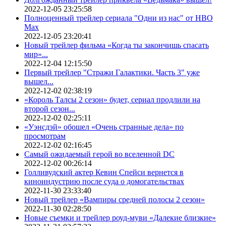
2022-12-05 23:25:58
Полноценный трейлер сериала "Одни из нас" от HBO
Max
2022-12-05 23:20:41
Новый трейлер фильма «Когда ты закончишь спасать
мир»...
2022-12-04 12:15:50
Первый трейлер "Стражи Галактики. Часть 3" уже
вышел...
2022-12-02 02:38:19
«Король Талсы 2 сезон» будет, сериал продлили на
второй сезон...
2022-12-02 02:25:11
«Уэнсдэй» обошел «Очень странные дела» по
просмотрам
2022-12-02 02:16:45
Самый ожидаемый герой во вселенной DC
2022-12-02 00:26:14
Голливудский актер Кевин Спейси вернется в
киноиндустрию после суда о домогательствах
2022-11-30 23:33:40
Новый трейлер «Вампиры средней полосы 2 сезон»
2022-11-30 02:28:50
Новые съемки и трейлер роуд-муви «Далекие близкие»